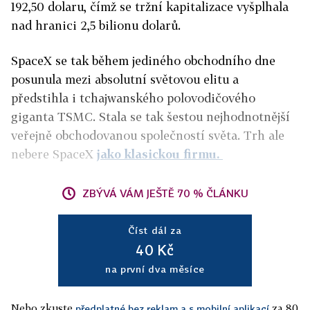
192,50 dolaru, čímž se tržní kapitalizace vyšplhala
nad hranici 2,5 bilionu dolarů.
SpaceX se tak během jediného obchodního dne
posunula mezi absolutní světovou elitu a
předstihla i tchajwanského polovodičového
giganta TSMC. Stala se tak šestou nejhodnotnější
veřejně obchodovanou společností světa. Trh ale
nebere SpaceX
jako klasickou firmu.
ZBÝVÁ VÁM JEŠTĚ 70 % ČLÁNKU
Číst dál za
40 Kč
na první dva měsíce
Nebo zkuste
za 80
předplatné bez reklam a s mobilní aplikací