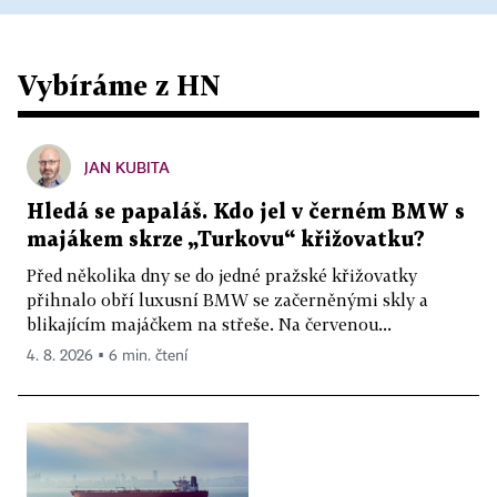
Vybíráme z HN
JAN KUBITA
Hledá se papaláš. Kdo jel v černém BMW s
majákem skrze „Turkovu“ křižovatku?
Před několika dny se do jedné pražské křižovatky
přihnalo obří luxusní BMW se začerněnými skly a
blikajícím majáčkem na střeše. Na červenou...
4. 8. 2026 ▪ 6 min. čtení