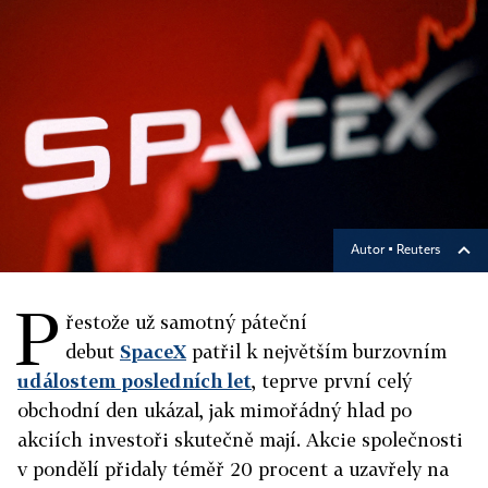
Autor ▪
Reuters
P
řestože už samotný páteční
debut
SpaceX
patřil k největším burzovním
událostem posledních let
, teprve první celý
obchodní den ukázal, jak mimořádný hlad po
akciích investoři skutečně mají. Akcie společnosti
v pondělí přidaly téměř 20 procent a uzavřely na