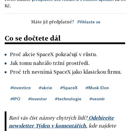
Kč.
Máte již předplatné?
Přihlaste se
Co se dočtete dál
Proč akcie SpaceX pokračují v růstu.
Jak tomu nahrálo tržní prostředí.
Proč trh nevnímá SpaceX jako klasickou firmu.
#investice
#akcie
#SpaceX
#Musk Elon
#IPO
#investor
#technologie
#vesmír
Baví vás číst názory chytrých lidí?
Odebírejte
newsletter Týden v komentářích
, kde najdete