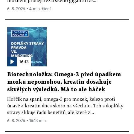
možném prodeji těžařského gigantu De...
6. 8. 2026 ▪ 4 min. čtení
16:13
Biotechnoložka: Omega-3 před úpadkem
mozku nepomohou, kreatin dosahuje
skvělých výsledků. Má to ale háček
Hořčík na spaní, omega-3 pro mozek, železo proti
únavě a kreatin dnes skoro na všechno. Trh s doplňky
stravy slibuje řadu benefitů, ale které z...
6. 8. 2026 ▪ 16:13 min.