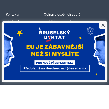
Kontakty
Ochrana osobních údajů
Tiráž redakce HN
Prohlášení o cookies
×
Economia
Nastavení soukromí
Kariéra v HN
Všeobecné smluvní podmínky
Ceník inzerce
Koupit / darovat předplatné
Eventy
Newslettery
RSS kanály
Autorská práva vykonává vydavatel. Bez písemného svolení vydavatele je
zakázáno jakékoli užití částí nebo celku díla, zejména rozmnožování a šíření
jakýmkoli způsobem, mechanickým nebo elektronickým, v českém nebo