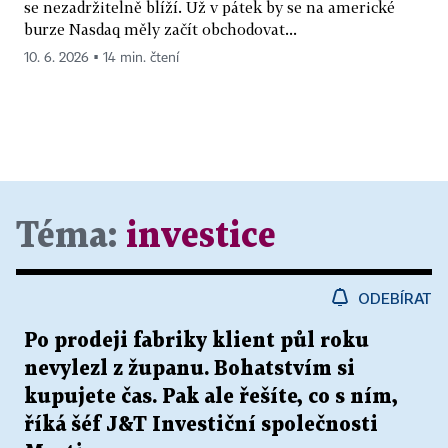
se nezadržitelně blíží. Už v pátek by se na americké
burze Nasdaq měly začít obchodovat...
10. 6. 2026 ▪ 14 min. čtení
Téma:
investice
ODEBÍRAT
Po prodeji fabriky klient půl roku
nevylezl z županu. Bohatstvím si
kupujete čas. Pak ale řešíte, co s ním,
říká šéf J&T Investiční společnosti