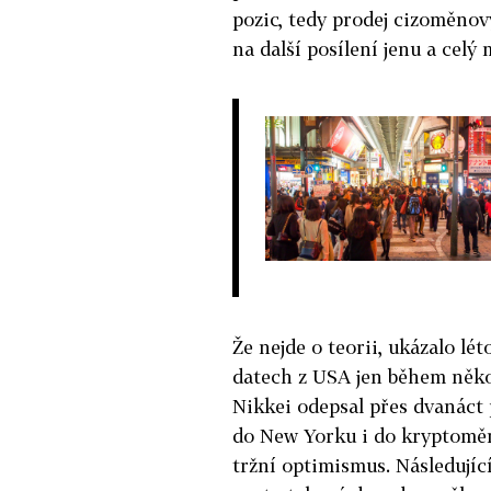
pozic, tedy prodej cizoměnov
na další posílení jenu a celý 
Že nejde o teorii, ukázalo lé
datech z USA jen během někol
Nikkei odepsal přes dvanáct p
do New Yorku i do kryptoměn,
tržní optimismus. Následujíc