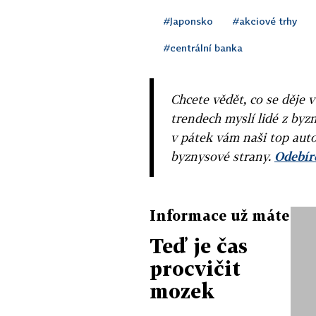
#Japonsko
#akciové trhy
#centrální banka
Chcete vědět, co se děje 
trendech myslí lidé z byzn
v pátek vám naši top auto
byznysové strany.
Odebíre
Informace už máte
Teď je čas
procvičit
mozek