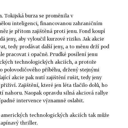
a. Tokijská burza se proměnila v
lou inteligenci, financovanou zahraničním
něz je přitom zajištěná proti jenu. Fond koupí
á jeny, aby vyloučil kurzové riziko. Jak akcie
vat, tedy prodávat další jeny, a to měnu drží pod
e pracovat i opačně. Prudké posílení jenu
ických technologických akciích, a protože
ého polovodičového příběhu, držený stejnými
jící akcie pak nutí zajištění rušit, tedy jeny
řiživí. Zajištění, které jen léta tlačilo dolů, ho
í nahoru. Naopak opravdu silná akciová rallye
ípadné intervence významně oslabit.
na amerických technologických akciích tak může
apínavý thriller.