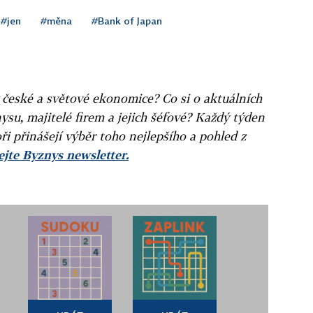
#jen
#měna
#Bank of Japan
v české a světové ekonomice? Co si o aktuálních
ysu, majitelé firem a jejich šéfové? Každý týden
ři přinášejí výběr toho nejlepšího a pohled z
jte Byznys newsletter.