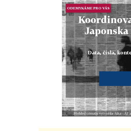
ODEMYKÁME PRO VÁS
Koordinova
Japonska 
Data, čísla, konte
Přehled tématu vytvořila Aika - AI