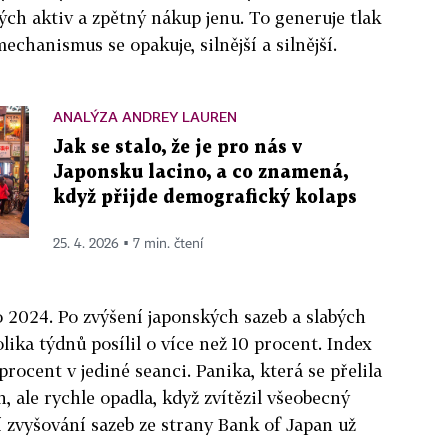
ých aktiv a zpětný nákup jenu. To generuje tlak
mechanismus se opakuje, silnější a silnější.
ANALÝZA ANDREY LAUREN
Jak se stalo, že je pro nás v
Japonsku lacino, a co znamená,
když přijde demografický kolaps
25. 4. 2026 ▪ 7 min. čtení
to 2024. Po zvýšení japonských sazeb a slabých
ika týdnů posílil o více než 10 procent. Index
rocent v jediné seanci. Panika, která se přelila
 ale rychle opadla, když zvítězil všeobecný
í zvyšování sazeb ze strany Bank of Japan už