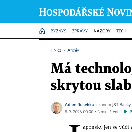
NÁZORY
HOME
BYZNYS
ZPRÁVY
TECH
HN.cz
›
Archiv
Má technolo
skrytou slab
Adam Ruschka
ekonom J&T Banky
8. 7. 2026 00:00 ▪ 3 min. čtení
aponský jen se vůči 