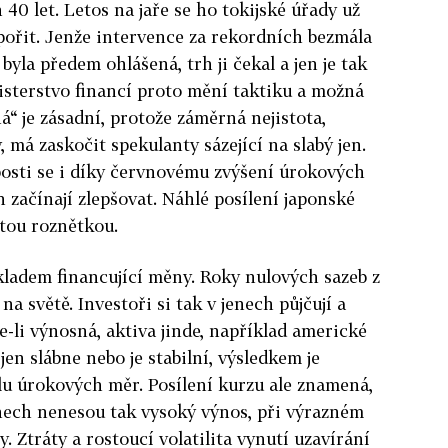
 40 let. Letos na jaře se ho tokijské úřady už
pořit. Jenže intervence za rekordních bezmála
byla předem ohlášená, trh ji čekal a jen je tak
isterstvo financí proto mění taktiku a možná
á“ je zásadní, protože záměrná nejistota,
, má zaskočit spekulanty sázející na slabý jen.
bosti se i díky červnovému zvýšení úrokových
 začínají zlepšovat. Náhlé posílení japonské
tou roznětkou.
kladem financující měny. Roky nulových sazeb z
 na světě. Investoři si tak v jenech půjčují a
e-li výnosná, aktiva jinde, například americké
en slábne nebo je stabilní, výsledkem je
ílu úrokových měr. Posílení kurzu ale znamená,
enech nenesou tak vysoký výnos, při výrazném
y. Ztráty a rostoucí volatilita vynutí uzavírání