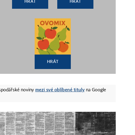
HRÁT
HRÁT
HRÁT
mezi své oblíbené tituly
ospodářské noviny
na Google