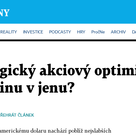
REALITY
INVESTICE
PODCASTY
HRY
PročNe
ARCHIV
D
gický akciový opti
inu v jenu?
PŘEHRÁT ČLÁNEK
americkému dolaru nachází poblíž nejslabších