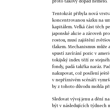
proto takový dopad nemělo.
Tentokrát přibyla nová vrstv
koncentrovanou sázku na umě
kapitálem. Velká část těch pe
japonské akcie a zároveň prod
rostou, musí zajištění zvětšo
tlakem. Mechanismus může al
spustí zavírání pozic v amer
tokijský index těží ze stejn
fondy, padá takřka naráz. Pada
nakupovat, což posílení ještě p
v nepříznivém scénáři vymršt
by z tohoto důvodu mohla př
Sledovat vývoj jenu a dění 
být v následujících týdnech n