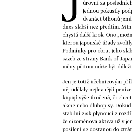
J
úrovní za posledních
jednou pokusily pod
dvanáct bilionů jenů 
dnes slabší než předtím. Min
chystá další krok. Ono „možn
kterou japonské úřady zvolily
Podmínky pro obrat jeho sla
sazeb ze strany Bank of Japan
měny přitom může být důleži
Jen je totiž učebnicovým pří
něj udělaly nejlevnější peníze
kupují výše úročená, či chcet
akcie nebo dluhopisy. Dokud j
stabilní zisk plynoucí z rozd
že cizoměnová aktiva už v j
posílení se dostanou do ztrát