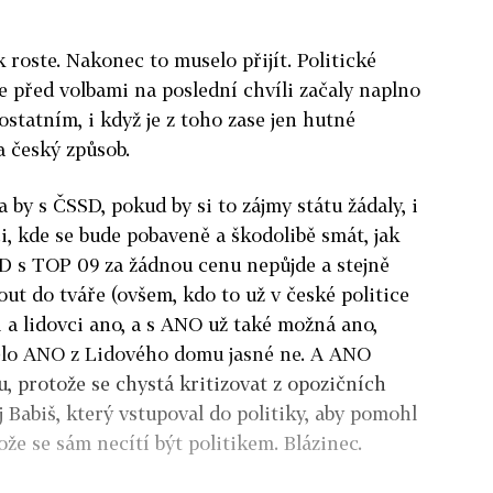
ak roste. Nakonec to muselo přijít. Politické
e před volbami na poslední chvíli začaly naplno
statním, i když je z toho zase jen hutné
a český způsob.
 by s ČSSD, pokud by si to zájmy státu žádaly, i
ci, kde se bude pobaveně a škodolibě smát, jak
D s TOP 09 za žádnou cenu nepůjde a stejně
out do tváře (ovšem, kdo to už v české politice
mi a lidovci ano, a s ANO už také možná ano,
ělo ANO z Lidového domu jasné ne. A ANO
 protože se chystá kritizovat z opozičních
ej Babiš, který vstupoval do politiky, aby pomohl
že se sám necítí být politikem. Blázinec.