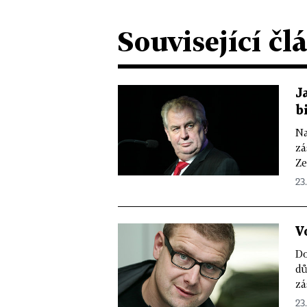
Související čl
J
b
Na
zá
Ze
23.
V
Do
dů
zá
23.