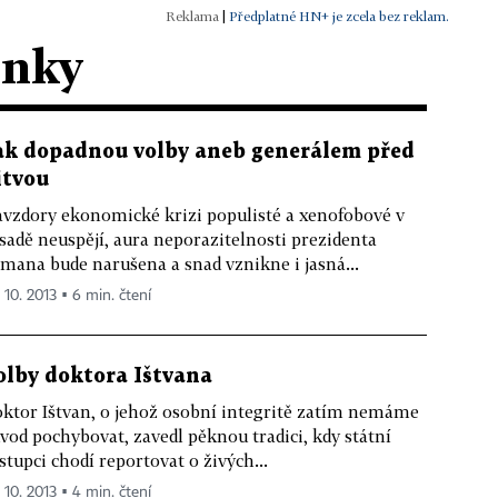
|
Předplatné HN+ je zcela bez reklam.
ánky
ak dopadnou volby aneb generálem před
itvou
vzdory ekonomické krizi populisté a xenofobové v
sadě neuspějí, aura neporazitelnosti prezidenta
mana bude narušena a snad vznikne i jasná...
 10. 2013 ▪ 6 min. čtení
olby doktora Ištvana
ktor Ištvan, o jehož osobní integritě zatím nemáme
vod pochybovat, zavedl pěknou tradici, kdy státní
stupci chodí reportovat o živých...
 10. 2013 ▪ 4 min. čtení