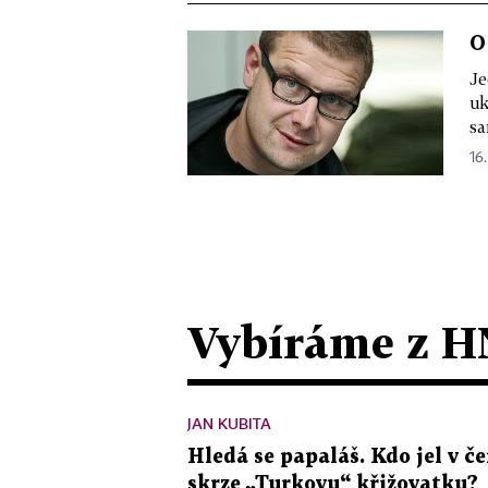
O
Je
uk
sa
16.
Vybíráme z H
JAN KUBITA
Hledá se papaláš. Kdo jel v
skrze „Turkovu“ křižovatku?