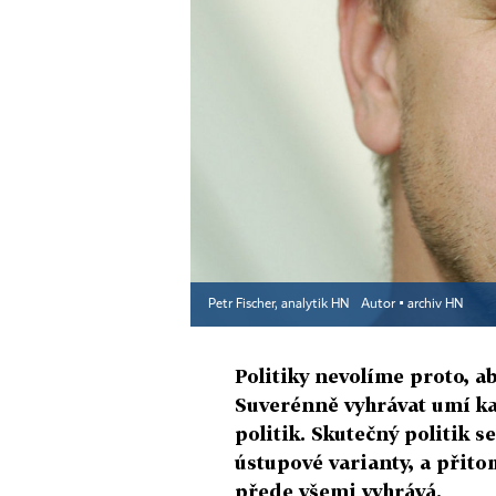
Petr Fischer, analytik HN
Autor ▪
archiv HN
Politiky nevolíme proto, aby
Suverénně vyhrávat umí kaž
politik. Skutečný politik se
ústupové varianty, a přitom
přede všemi vyhrává.