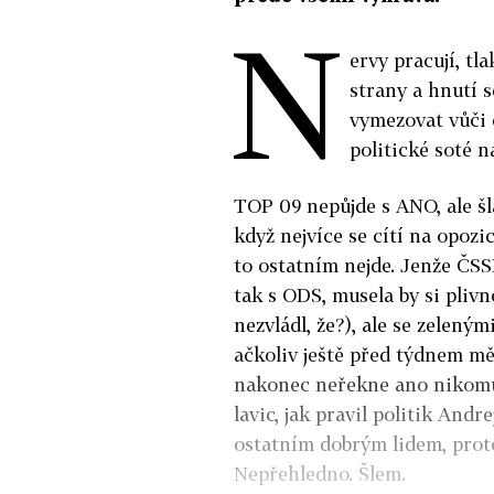
N
ervy pracují, tl
strany a hnutí s
vymezovat vůči o
politické soté n
TOP 09 nepůjde s ANO, ale šla
když nejvíce se cítí na opozi
to ostatním nejde. Jenže ČSS
tak s ODS, musela by si plivn
nezvládl, že?), ale se zelený
ačkoliv ještě před týdnem m
nakonec neřekne ano nikomu,
lavic, jak pravil politik Andr
ostatním dobrým lidem, proto
Nepřehledno. Šlem.