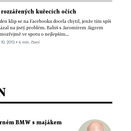
 rozzářených kuřecích očích
den klip se na Facebooku docela chytil, jenže tím spíš
ázal na jistý problém. Babiš s Jaromírem Jágrem
mozřejmě ve spotu o nejlepším...
 10. 2013 ▪ 4 min. čtení
N
 černém BMW s majákem