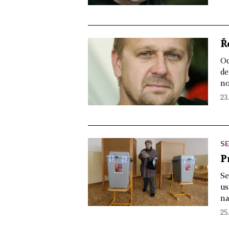
Ř
Od
de
no
23.
SE
P
Se
us
na
25