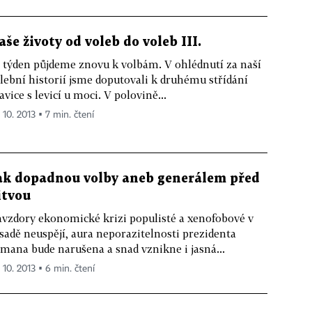
aše životy od voleb do voleb III.
 týden půjdeme znovu k volbám. V ohlédnutí za naší
lební historií jsme doputovali k druhému střídání
avice s levicí u moci. V polovině...
 10. 2013 ▪ 7 min. čtení
ak dopadnou volby aneb generálem před
itvou
vzdory ekonomické krizi populisté a xenofobové v
sadě neuspějí, aura neporazitelnosti prezidenta
mana bude narušena a snad vznikne i jasná...
 10. 2013 ▪ 6 min. čtení