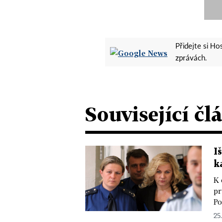
Přidejte si H
zprávách.
Související čl
I
k
K 
pr
Po
25.