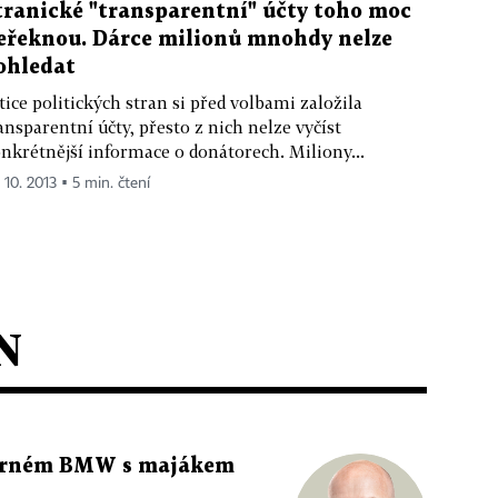
tranické "transparentní" účty toho moc
eřeknou. Dárce milionů mnohdy nelze
ohledat
tice politických stran si před volbami založila
ansparentní účty, přesto z nich nelze vyčíst
nkrétnější informace o donátorech. Miliony...
 10. 2013 ▪ 5 min. čtení
N
 černém BMW s majákem