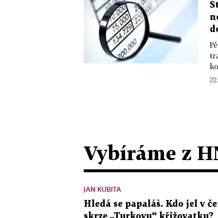
S
n
d
Pě
tr
ko
22.
Vybíráme z H
JAN KUBITA
Hledá se papaláš. Kdo jel v
skrze „Turkovu“ křižovatku?