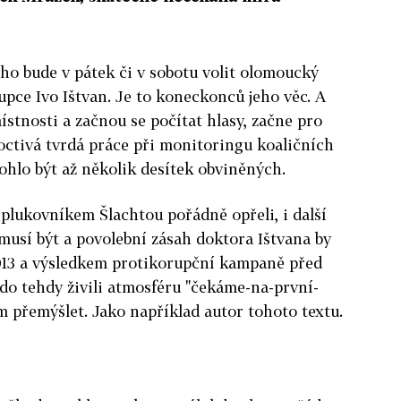
oho bude v pátek či v sobotu volit olomoucký
upce Ivo Ištvan. Je to koneckonců jeho věc. A
ístnosti a začnou se počítat hlasy, začne pro
octivá tvrdá práce při monitoringu koaličních
mohlo být až několik desítek obviněných.
 plukovníkem Šlachtou pořádně opřeli, i další
musí být a povolební zásah doktora Ištvana by
2013 a výsledkem protikorupční kampaně před
do tehdy živili atmosféru "čekáme-na-první-
em přemýšlet. Jako například autor tohoto textu.