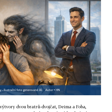
 - Ilustrační foto generované AI.
Autor ▪
HN
 výtvory dvou bratrů-dvojčat, Deima a Foba,