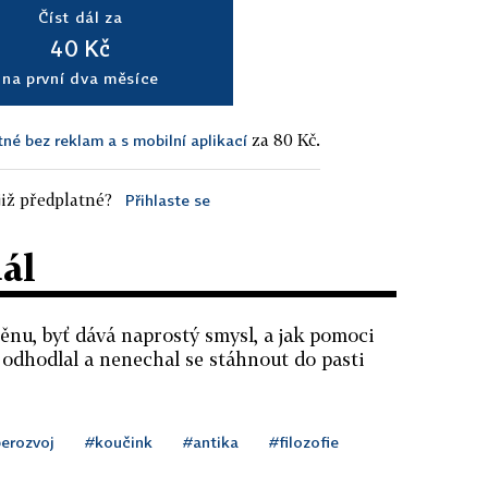
Číst dál za
40 Kč
na první dva měsíce
za 80 Kč.
tné bez reklam a s mobilní aplikací
iž předplatné?
Přihlaste se
dál
měnu, byť dává naprostý smysl, a jak pomoci
odhodlal a nenechal se stáhnout do pasti
erozvoj
#koučink
#antika
#filozofie