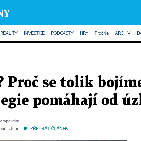
REALITY
INVESTICE
PODCASTY
HRY
PročNe
ARCHIV
D
 Proč se tolik bojím
ategie pomáhají od úz
terapeutka
PŘEHRÁT ČLÁNEK
min. čtení