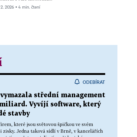
. 2. 2026 ▪ 4 min. čtení
í
ODEBÍRAT
 vymazala střední management
 miliard. Vyvíjí software, který
dé stavby
irem, které jsou světovou špičkou ve svém
 zisky. Jedna taková sídlí v Brně, v kancelářích