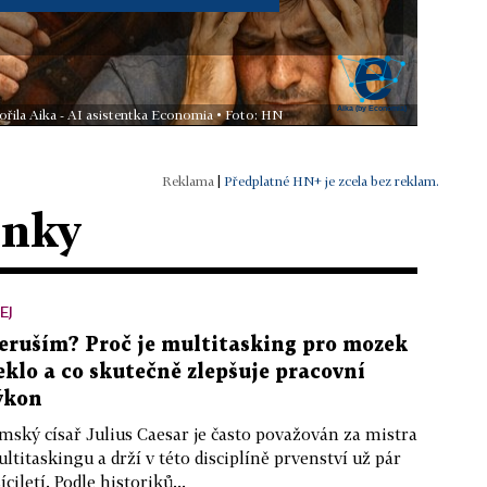
ořila Aika - AI asistentka Economia • Foto: HN
|
Předplatné HN+ je zcela bez reklam.
ánky
EJ
eruším? Proč je multitasking pro mozek
eklo a co skutečně zlepšuje pracovní
ýkon
mský císař Julius Caesar je často považován za mistra
ltitaskingu a drží v této disciplíně prvenství už pár
síciletí. Podle historiků...