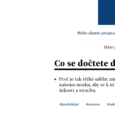
Nebo zkuste
předpla
Máte j
Co se dočtete 
Proč je tak těžké udělat z
našemu mozku, aby se k ní 
úzkosti a strachu.
#podnikání
#emoce
#seb