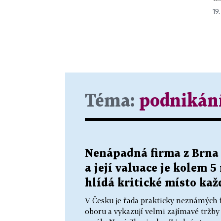
19
Téma:
podnikán
Nenápadná firma z Brna
a její valuace je kolem 5
hlídá kritické místo kaž
V Česku je řada prakticky neznámých f
oboru a vykazují velmi zajímavé tržby i