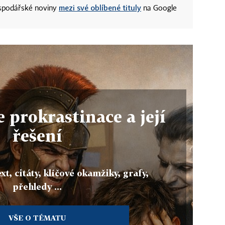
mezi své oblíbené tituly
ospodářské noviny
na Google
 prokrastinace a její
řešení
xt, citáty, klíčové okamžiky, grafy,
přehledy ...
VŠE O TÉMATU