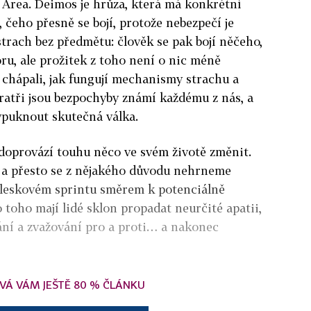
 Area. Deimos je hrůza, která má konkrétní
í, čeho přesně se bojí, protože nebezpečí je
 strach bez předmětu: člověk se pak bojí něčeho,
oru, ale prožitek z toho není o nic méně
e chápali, jak fungují mechanismy strachu a
bratři jsou bezpochyby známí každému z nás, a
vypuknout skutečná válka.
á doprovází touhu něco ve svém životě změnit.
, a přesto se z nějakého důvodu nehrneme
bleskovém sprintu směrem k potenciálně
 toho mají lidé sklon propadat neurčité apatii,
ní a zvažování pro a proti… a nakonec
VÁ VÁM JEŠTĚ 80 % ČLÁNKU