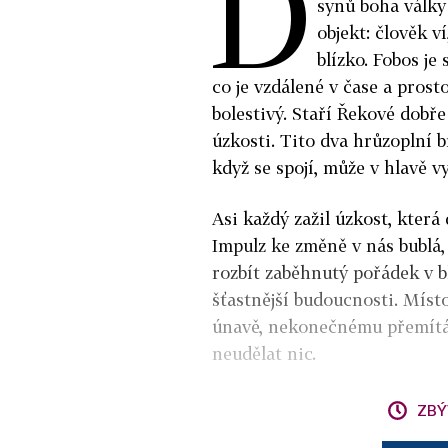
D
synů boha války
objekt: člověk v
blízko. Fobos je
co je vzdálené v čase a prost
bolestivý. Staří Řekové dobř
úzkosti. Tito dva hrůzoplní 
když se spojí, může v hlavě 
Asi každý zažil úzkost, kter
Impulz ke změně v nás bublá
rozbít zaběhnutý pořádek v 
šťastnější budoucnosti. Místo
únavě, nekonečnému přemítá
neudělat nic.
ZBÝ