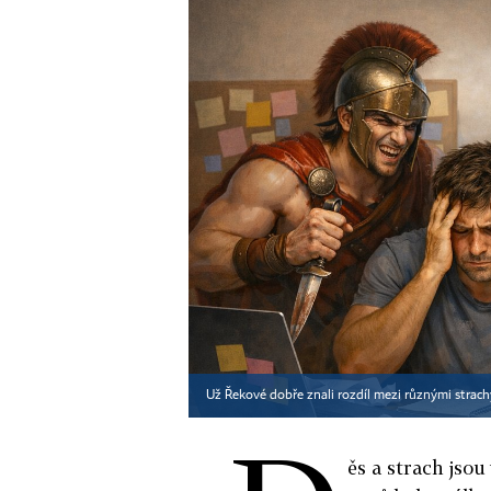
Už Řekové dobře znali rozdíl mezi různými strachy
ěs a strach jsou