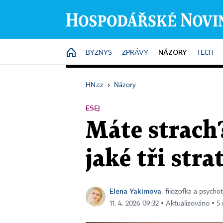
NÁZORY
HOME
BYZNYS
ZPRÁVY
TECH
HN.cz
›
Názory
ESEJ
Máte strach?
jaké tři str
Elena Yakimova
filozofka a psycho
11. 4. 2026 09:32 ▪ Aktualizováno ▪ 5 