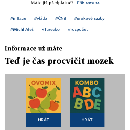
Máte již předplatné?
Přihlaste se
#inflace
#vláda
#ČNB
#úrokové sazby
#Michl Aleš
#Turecko
#rozpočet
Informace už máte
Teď je čas procvičit mozek
HRÁT
HRÁT