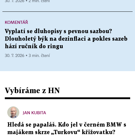
30. 7. 2026 ▪ 2 min. čtení
KOMENTÁŘ
Vyplatí se dluhopisy s pevnou sazbou?
Dlouholetý býk na dezinflaci a pokles sazeb
hází ručník do ringu
30. 7. 2026 ▪ 3 min. čtení
Vybíráme z HN
JAN KUBITA
Hledá se papaláš. Kdo jel v černém BMW s
majákem skrze „Turkovu“ křižovatku?