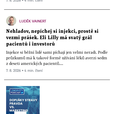
7. 8. 2026 ▪ 4 min. čtení
LUDĚK VAINERT
Nehladov, nepíchej si injekci, prostě si
vezmi prášek. Eli Lilly má svatý grál
pacientů i investorů
Injekce si běžní lidé sami píchají jen velmi neradi. Podle
průzkumů má k takové formě užívání léků averzi sedm
z deseti amerických pacientů....
7. 8. 2026 ▪ 4 min. čtení