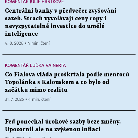
KOMENTÁŘ JULIE HRSTKOVÉ
Centrální banky v předvečer zvyšování
sazeb. Strach vyvolávají ceny ropy i
nevyzpytatelné investice do umělé
inteligence
4. 8. 2026 ▪ 4 min. čtení
KOMENTÁŘ LUĎKA VAINERTA
Co Fialova vláda proškrtala podle mentorů
Topolánka s Kalouskem a co bylo od
začátku mimo realitu
31. 7. 2026 ▪ 4 min. čtení
Fed ponechal úrokové sazby beze změny.
Upozornil ale na zvýšenou inflaci