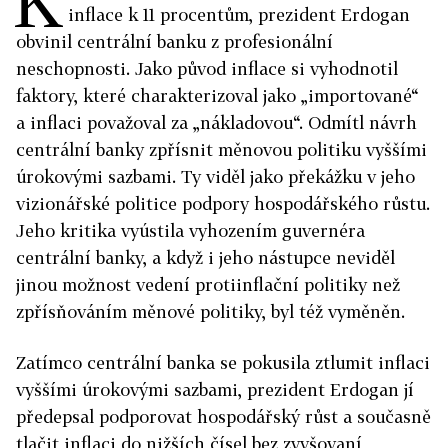
K
inflace k 11 procentům, prezident Erdogan
obvinil centrální banku z profesionální
neschopnosti. Jako původ inflace si vyhodnotil
faktory, které charakterizoval jako „importované“
a inflaci považoval za „nákladovou“. Odmítl návrh
centrální banky zpřísnit měnovou politiku vyššími
úrokovými sazbami. Ty viděl jako překážku v jeho
vizionářské politice podpory hospodářského růstu.
Jeho kritika vyústila vyhozením guvernéra
centrální banky, a když i jeho nástupce neviděl
jinou možnost vedení protiinflační politiky než
zpřísňováním měnové politiky, byl též vyměněn.
Zatímco centrální banka se pokusila ztlumit inflaci
vyššími úrokovými sazbami, prezident Erdogan jí
předepsal podporovat hospodářský růst a současně
tlačit inflaci do nižších čísel bez zvyšovaní