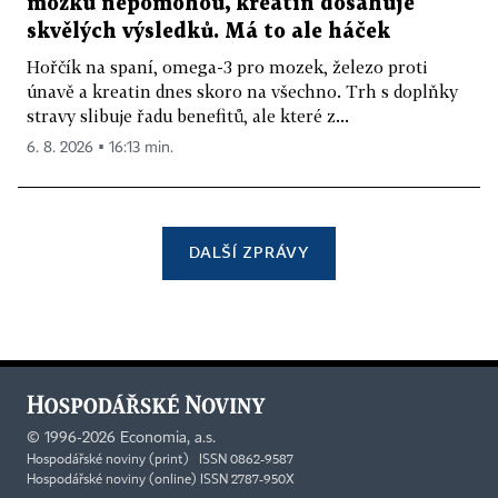
mozku nepomohou, kreatin dosahuje
skvělých výsledků. Má to ale háček
Hořčík na spaní, omega-3 pro mozek, železo proti
únavě a kreatin dnes skoro na všechno. Trh s doplňky
stravy slibuje řadu benefitů, ale které z...
6. 8. 2026 ▪ 16:13 min.
DALŠÍ ZPRÁVY
©
1996-2026
Economia, a.s.
Hospodářské noviny (print) ISSN 0862-9587
Hospodářské noviny (online) ISSN 2787-950X