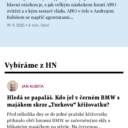
hlavní otázkou je, s jak velkým náskokem hnutí ANO
zvítězí a s kým sestaví vládu. ANO v čele s Andrejem
Babišem se napříč agenturami...
19. 9. 2025 ▪ 6 min. čtení
Vybíráme z HN
JAN KUBITA
Hledá se papaláš. Kdo jel v černém BMW s
majákem skrze „Turkovu“ křižovatku?
Před několika dny se do jedné pražské křižovatky
přihnalo obří luxusní BMW se začerněnými skly a
blikajícím majáčkem na střeše. Na červenou...