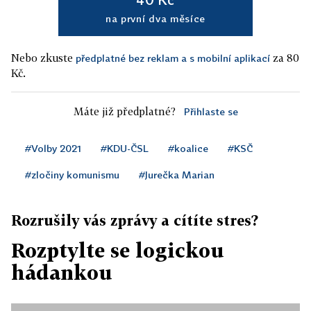
na první dva měsíce
Nebo zkuste
za 80
předplatné bez reklam a s mobilní aplikací
Kč.
Máte již předplatné?
Přihlaste se
#Volby 2021
#KDU-ČSL
#koalice
#KSČ
#zločiny komunismu
#Jurečka Marian
Rozrušily vás zprávy a cítíte stres?
Rozptylte se logickou
hádankou