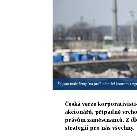
Že jsou malé firmy "na prd", nám šéf koncernu Agr
Česká verze korporativisti
akcionářů, případně vrcho
právům zaměstnanců. Z dlo
strategii pro nás všechny.