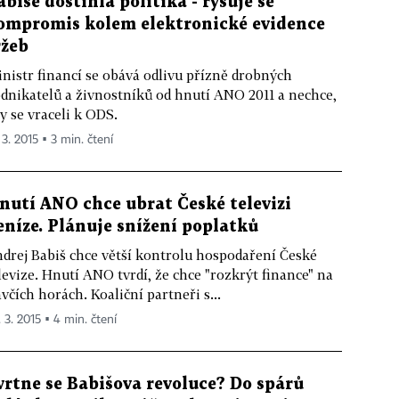
abiše dostihla politika - rýsuje se
ompromis kolem elektronické evidence
ržeb
nistr financí se obává odlivu přízně drobných
dnikatelů a živnostníků od hnutí ANO 2011 a nechce,
y se vraceli k ODS.
 3. 2015 ▪ 3 min. čtení
nutí ANO chce ubrat České televizi
eníze. Plánuje snížení poplatků
drej Babiš chce větší kontrolu hospodaření České
levize. Hnutí ANO tvrdí, že chce "rozkrýt finance" na
včích horách. Koaliční partneři s...
. 3. 2015 ▪ 4 min. čtení
vrtne se Babišova revoluce? Do spárů