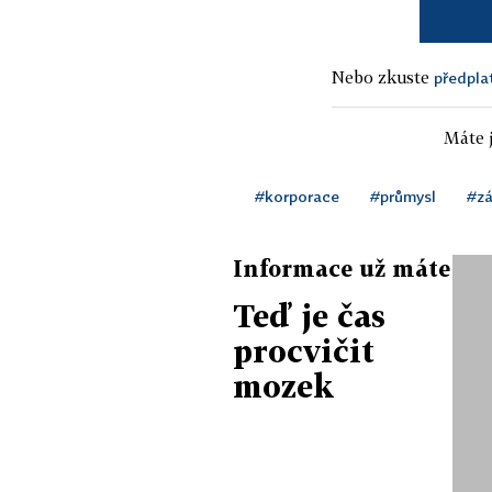
Nebo zkuste
předpla
Máte j
#korporace
#průmysl
#z
Informace už máte
Teď je čas
procvičit
mozek