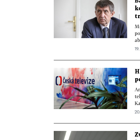
B
k
t
Mi
po
ab
19.
H
p
An
te
Ka
20
Z