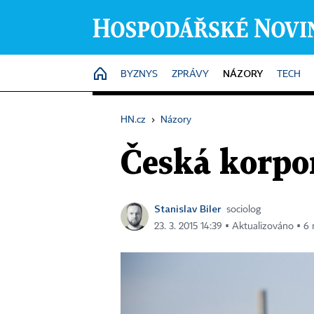
NÁZORY
HOME
BYZNYS
ZPRÁVY
TECH
HN.cz
›
Názory
Česká korpor
Stanislav Biler
sociolog
23. 3. 2015 14:39 ▪ Aktualizováno ▪ 6 