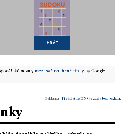
HRÁT
mezi své oblíbené tituly
ospodářské noviny
na Google
|
Předplatné HN+ je zcela bez reklam.
ánky