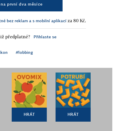
na první dva měsíce
za 80 Kč.
tné bez reklam a s mobilní aplikací
iž předplatné?
Přihlaste se
ákon
#lobbing
HRÁT
HRÁT