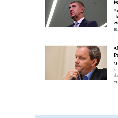
š
Po
el
bu
18.
A
P
Mí
re
tl
27.