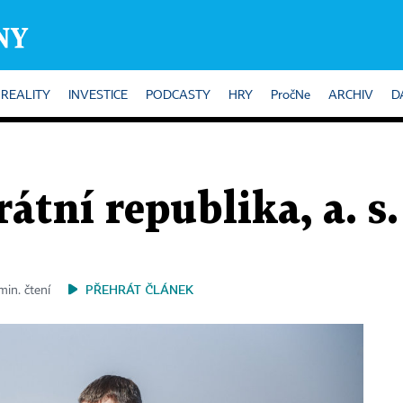
REALITY
INVESTICE
PODCASTY
HRY
PročNe
ARCHIV
D
átní republika, a. s.
PŘEHRÁT ČLÁNEK
min. čtení