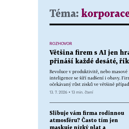
Téma:
korporac
ROZHOVOR
Většina firem s AI jen hr
přináší každé desáté, ří
Revoluce v produktivitě, nebo masové
inteligence se šíří nadšení i obavy. Fi
očekávaný růst zisků ve většině případ
13. 7. 2026 ▪ 13 min. čtení
Slibuje vám firma rodinnou
atmosféru? Často tím jen
maskuje nízký plat a