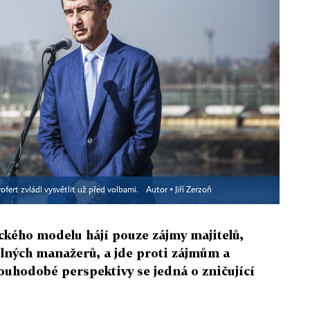
ofert zvládl vysvětlit už před volbami.
Autor ▪
Jiří Zerzoň
ckého modelu hájí pouze zájmy majitelů,
lných manažerů, a jde proti zájmům a
uhodobé perspektivy se jedná o zničující