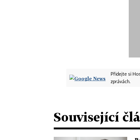
Přidejte si H
zprávách.
Související čl