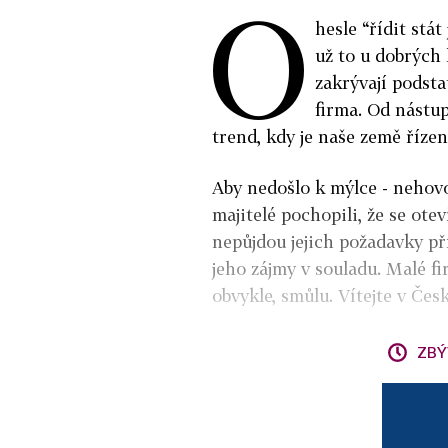
O
hesle “řídit stá
už to u dobrých 
zakrývají podsta
firma. Od nástup
trend, kdy je naše země řízen
Aby nedošlo k mýlce - nehovoř
majitelé pochopili, že se ot
nepůjdou jejich požadavky p
jeho zájmy v souladu. Malé fi
obvykle, smůlu. Vítejte v České
ZBÝ