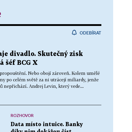
e
ODEBÍRAT
aje divadlo. Skutečný zisk
ká šéf BCG X
 propouštění. Nebo obojí zároveň. Kolem umělé
rmy po celém světě za ni utrácejí miliardy, jenže
ů nepřichází. Andrej Levin, který vede...
ROZHOVOR
Data místo intuice. Banky
díky nim dokážou číst