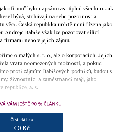
t jako firmu” bylo napsáno asi úplně všechno. Jak
hesel bývá, strhávají na sebe pozornost a
tu věci. Česká republika určitě není řízena jako
u Andreje Babiše však lze pozorovat sílící
a firmami nebo v jejich zájmu.
íme o malých s. r. o., ale o korporacích. Jejich
evřela vrata neomezených možností, a pokud
římo proti zájmům Babišových podniků, budou s
rmy, živnostníci a zaměstnanci mají, jako
 republice, a. s.
VÁ VÁM JEŠTĚ 90 % ČLÁNKU
Číst dál za
40 Kč