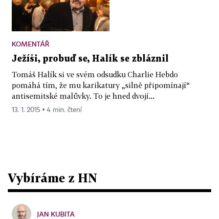
KOMENTÁŘ
Ježíši, probuď se, Halík se zbláznil
Tomáš Halík si ve svém odsudku Charlie Hebdo
pomáhá tím, že mu karikatury „silně připomínají“
antisemitské malůvky. To je hned dvojí...
13. 1. 2015 ▪ 4 min. čtení
Vybíráme z HN
JAN KUBITA