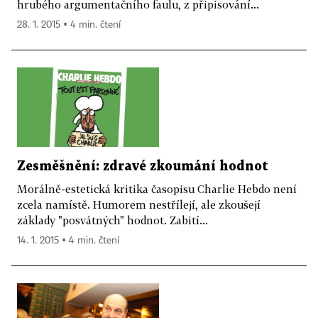
hrubého argumentačního faulu, z připisování...
28. 1. 2015 ▪ 4 min. čtení
Zesměšnění: zdravé zkoumání hodnot
Morálně-estetická kritika časopisu Charlie Hebdo není
zcela namístě. Humorem nestřílejí, ale zkoušejí
základy "posvátných" hodnot. Zabití...
14. 1. 2015 ▪ 4 min. čtení