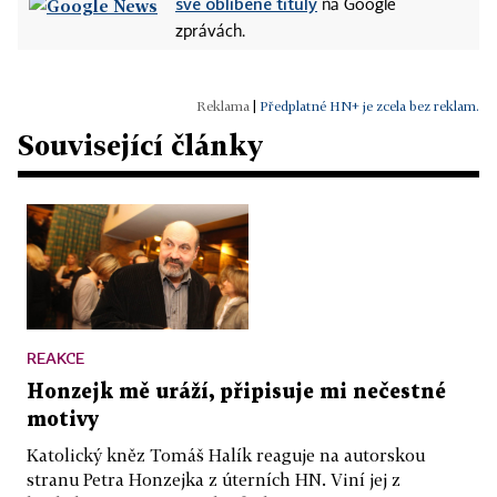
své oblíbené tituly
na Google
zprávách.
|
Předplatné HN+ je zcela bez reklam.
Související články
REAKCE
Honzejk mě uráží, připisuje mi nečestné
motivy
Katolický kněz Tomáš Halík reaguje na autorskou
stranu Petra Honzejka z úterních HN. Viní jej z