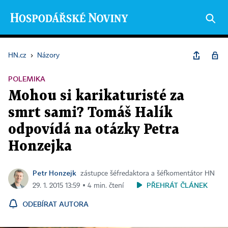
HN.cz
›
Názory
POLEMIKA
Mohou si karikaturisté za
smrt sami? Tomáš Halík
odpovídá na otázky Petra
Honzejka
Petr Honzejk
zástupce šéfredaktora a šéfkomentátor HN
PŘEHRÁT ČLÁNEK
29. 1. 2015 13:59 ▪ 4 min. čtení
ODEBÍRAT AUTORA