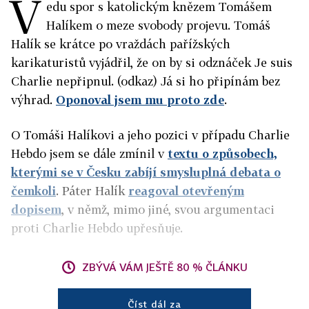
V
edu spor s katolickým knězem Tomášem
Halíkem o meze svobody projevu. Tomáš
Halík se krátce po vraždách pařížských
karikaturistů vyjádřil, že on by si odznáček Je suis
Charlie nepřipnul. (odkaz) Já si ho připínám bez
výhrad.
Oponoval jsem mu proto zde
.
O Tomáši Halíkovi a jeho pozici v případu Charlie
Hebdo jsem se dále zmínil v
textu o způsobech,
kterými se v Česku zabíjí smysluplná debata o
čemkoli
. Páter Halík
reagoval otevřeným
dopisem
, v němž, mimo jiné, svou argumentaci
proti Charlie Hebdo upřesňuje.
ZBÝVÁ VÁM JEŠTĚ 80 % ČLÁNKU
Číst dál za