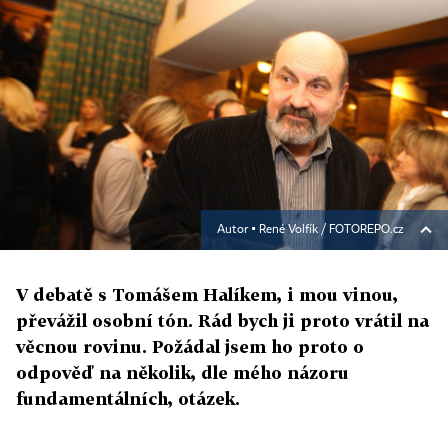
Autor ▪
René Volfík / FOTOREPO.cz
V debatě s Tomášem Halíkem, i mou vinou,
převážil osobní tón. Rád bych ji proto vrátil na
věcnou rovinu. Požádal jsem ho proto o
odpověď na několik, dle mého názoru
fundamentálních, otázek.