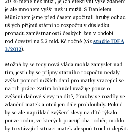
20 % méně než muži, jejich efektivní výše zdanění
je ale mnohem vyšší než u mužů. S Danielem
Münichem jsme před časem spočítali hrubý odhad
ušlých příjmů státního rozpočtu v důsledku
propadu zaměstnanosti českých žen v období
rodičovství na 5,2 mld. Kč ročně (viz
studie IDEA
3/2012
).
Možná by se tedy nová vláda mohla zamyslet nad
tím, jestli by se příjmy státního rozpočtu nedaly
zvýšit pomocí nižších daní pro matky vracející se
na trh práce. Zatím bohužel uvažuje pouze o
zvýšení daňové slevy na dítě, čímž by se rozdíly ve
zdanění matek a otců jen dále prohloubily. Pokud
by se ale například zvýšení slevy na dítě týkalo
pouze rodin, ve kterých pracují oba rodiče, mohlo
by to stávající situaci matek alespoň trochu zlepšit.