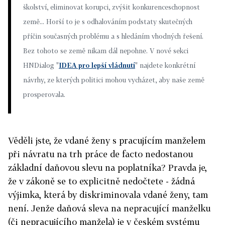
školství, eliminovat korupci, zvýšit konkurenceschopnost
země... Horší to je s odhalováním podstaty skutečných
příčin současných problému a s hledáním vhodných řešení.
Bez tohoto se země nikam dál nepohne. V nové sekci
HNDialog "
IDEA pro lepší vládnutí
" najdete konkrétní
návrhy, ze kterých politici mohou vycházet, aby naše země
prosperovala.
Věděli jste, že vdané ženy s pracujícím manželem
při návratu na trh práce de facto nedostanou
základní daňovou slevu na poplatníka? Pravda je,
že v zákoně se to explicitně nedočtete - žádná
výjimka, která by diskriminovala vdané ženy, tam
není. Jenže daňová sleva na nepracující manželku
(či nepracujícího manžela) je v českém systému