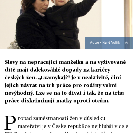
Autor ▪
René Volfík
Slevy na nepracující manželku a na vyživované
dítě mají dalekosáhlé dopady na kariéry
českých žen. „Uzamykají“ je v neaktivitě, činí
jejich návrat na trh práce pro rodiny velmi
nevýhodný. Lze se na to dívat i tak, že na trhu
práce diskriminují matky oproti otcům.
P
ropad zaměstnanosti žen v důsledku
mateřství je v České republice nejhlubší v celé