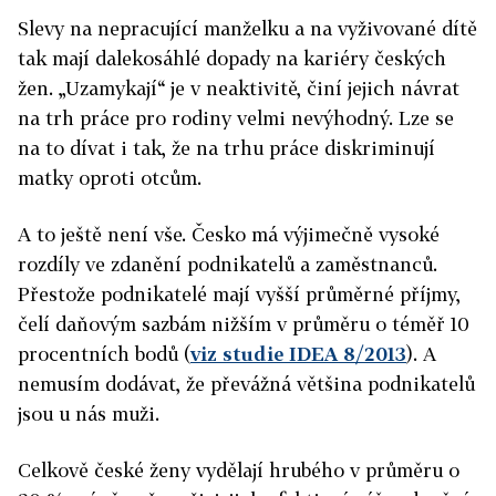
Slevy na nepracující manželku a na vyživované dítě
tak mají dalekosáhlé dopady na kariéry českých
žen. „Uzamykají“ je v neaktivitě, činí jejich návrat
na trh práce pro rodiny velmi nevýhodný. Lze se
na to dívat i tak, že na trhu práce diskriminují
matky oproti otcům.
A to ještě není vše. Česko má výjimečně vysoké
rozdíly ve zdanění podnikatelů a zaměstnanců.
Přestože podnikatelé mají vyšší průměrné příjmy,
čelí daňovým sazbám nižším v průměru o téměř 10
procentních bodů (
viz studie IDEA 8/2013
). A
nemusím dodávat, že převážná většina podnikatelů
jsou u nás muži.
Celkově české ženy vydělají hrubého v průměru o