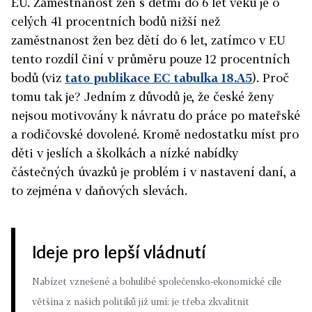
EU. Zaměstnanost žen s dětmi do 6 let věku je o
celých 41 procentních bodů nižší než
zaměstnanost žen bez dětí do 6 let, zatímco v EU
tento rozdíl činí v průměru pouze 12 procentních
bodů (viz
tato publikace EC tabulka 18.A5
). Proč
tomu tak je? Jedním z důvodů je, že české ženy
nejsou motivovány k návratu do práce po mateřské
a rodičovské dovolené. Kromě nedostatku míst pro
děti v jeslích a školkách a nízké nabídky
částečných úvazků je problém i v nastavení daní, a
to zejména v daňových slevách.
Ideje pro lepší vládnutí
Nabízet vznešené a bohulibé společensko-ekonomické cíle
většina z našich politiků již umí: je třeba zkvalitnit