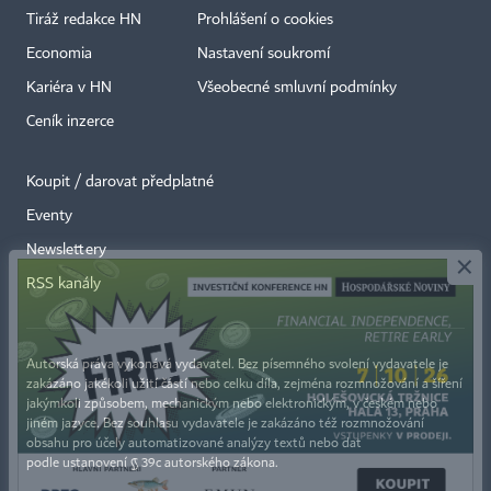
Tiráž redakce HN
Prohlášení o cookies
Economia
Nastavení soukromí
Kariéra v HN
Všeobecné smluvní podmínky
Ceník inzerce
Koupit / darovat předplatné
Eventy
×
Newslettery
RSS kanály
Autorská práva vykonává vydavatel. Bez písemného svolení vydavatele je
zakázáno jakékoli užití částí nebo celku díla, zejména rozmnožování a šíření
jakýmkoli způsobem, mechanickým nebo elektronickým, v českém nebo
jiném jazyce. Bez souhlasu vydavatele je zakázáno též rozmnožování
obsahu pro účely automatizované analýzy textů nebo dat
podle ustanovení § 39c autorského zákona.