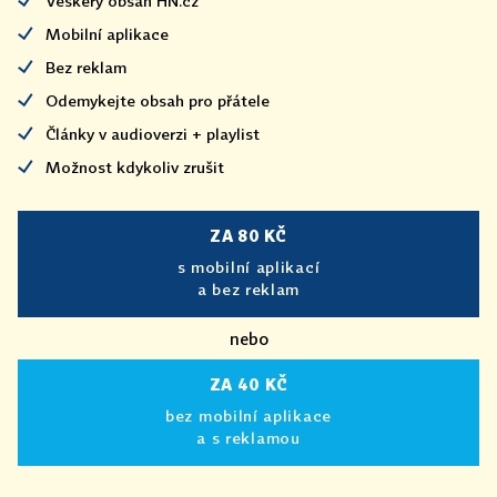
Veškerý obsah HN.cz
Mobilní aplikace
Bez reklam
Odemykejte obsah pro přátele
Články v audioverzi + playlist
Možnost kdykoliv zrušit
ZA 80 KČ
s mobilní aplikací
a bez reklam
nebo
ZA 40 KČ
bez mobilní aplikace
a s reklamou