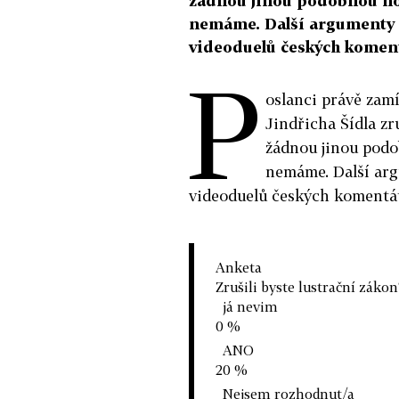
žádnou jinou podobnou nor
nemáme. Další argumenty s
videoduelů českých komen
P
oslanci právě zamí
Jindřicha Šídla zr
žádnou jinou podo
nemáme. Další arg
videoduelů českých komentá
Anketa
Zrušili byste lustrační zákon
já nevim
0 %
ANO
20 %
Nejsem rozhodnut/a