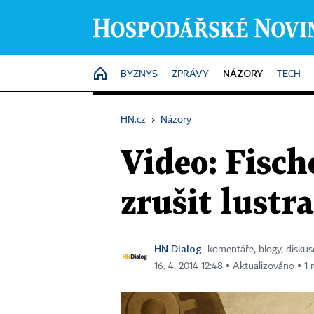
NÁZORY
HOME
BYZNYS
ZPRÁVY
TECH
HN.cz
›
Názory
Video: Fisch
zrušit lustr
HN Dialog
komentáře, blogy, diskus
16. 4. 2014 12:48 ▪ Aktualizováno ▪ 1 