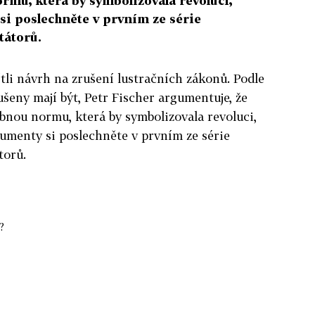
mu, která by symbolizovala revoluci,
i poslechněte v prvním ze série
tátorů.
tli návrh na zrušení lustračních zákonů. Podle
ušeny mají být, Petr Fischer argumentuje, že
bnou normu, která by symbolizovala revoluci,
umenty si poslechněte v prvním ze série
torů.
?