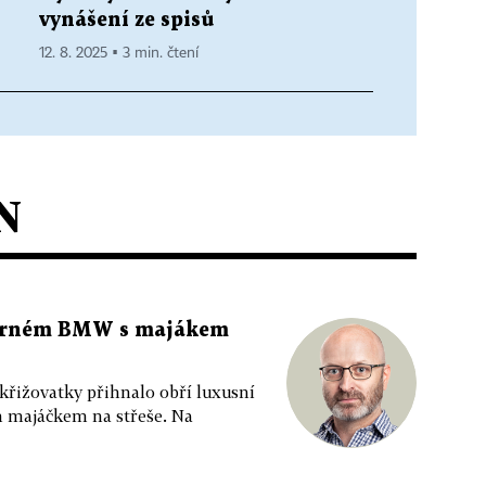
B
vynášení ze spisů
12. 8. 2025 ▪ 3 min. čtení
N
 černém BMW s majákem
 křižovatky přihnalo obří luxusní
m majáčkem na střeše. Na