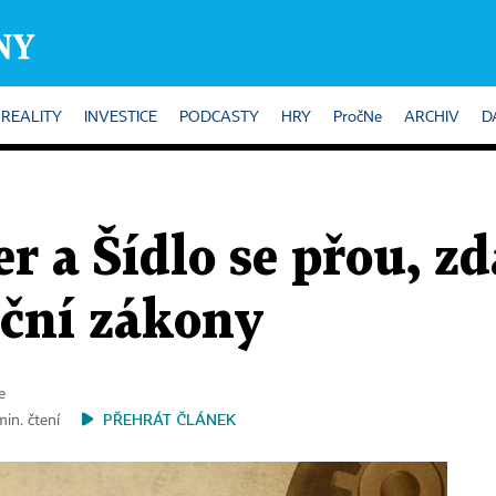
REALITY
INVESTICE
PODCASTY
HRY
PročNe
ARCHIV
D
er a Šídlo se přou, 
ační zákony
e
PŘEHRÁT ČLÁNEK
min. čtení