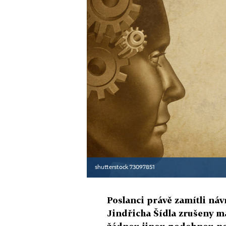
shutterstock 73097851
Poslanci právě zamítli náv
Jindřicha Šídla zrušeny ma