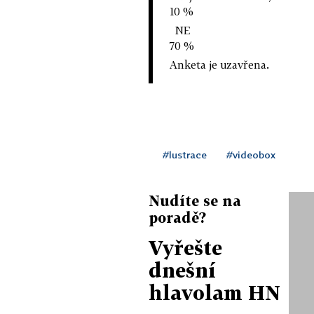
10 %
NE
70 %
Anketa je uzavřena.
#lustrace
#videobox
Nudíte se na
poradě?
Vyřešte
dnešní
hlavolam HN