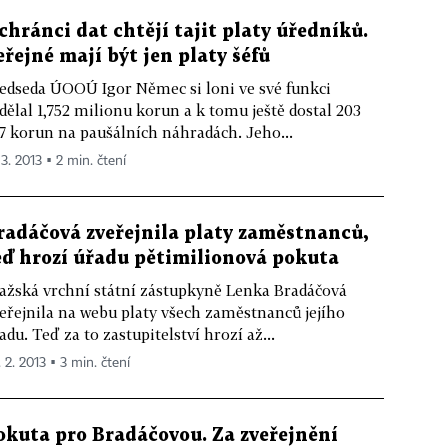
chránci dat chtějí tajit platy úředníků.
eřejné mají být jen platy šéfů
edseda ÚOOÚ Igor Němec si loni ve své funkci
dělal 1,752 milionu korun a k tomu ještě dostal 203
7 korun na paušálních náhradách. Jeho...
 3. 2013 ▪ 2 min. čtení
radáčová zveřejnila platy zaměstnanců,
eď hrozí úřadu pětimilionová pokuta
ažská vrchní státní zástupkyně Lenka Bradáčová
eřejnila na webu platy všech zaměstnanců jejího
adu. Teď za to zastupitelství hrozí až...
 2. 2013 ▪ 3 min. čtení
okuta pro Bradáčovou. Za zveřejnění