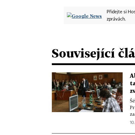
Přidejte si H
zprávách.
Související čl
A
t
z
Šé
Pr
za
10.