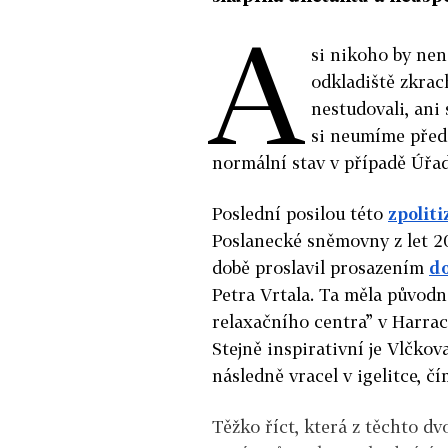
A
si nikoho by nen
odkladiště zkrac
nestudovali, ani
si neumíme předs
normální stav v případě Úřa
Poslední posilou této
zpolit
Poslanecké sněmovny z let 20
době proslavil prosazením
d
Petra Vrtala. Ta měla původn
relaxačního centra” v Harrac
Stejně inspirativní je Vlčkov
následně vracel v igelitce, č
Těžko říct, která z těchto d