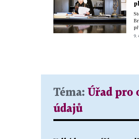
p
St
Br
př
9. 
Téma:
Úřad pro 
údajů