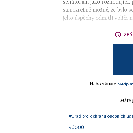
senátorům jako rozhodující, 
samozřejmě možné, že bylo se
jeho úspěchy odmítli voliči 
ZBÝ
Nebo zkuste
předpla
Máte j
#Úřad pro ochranu osobních úd
#ÚOOÚ