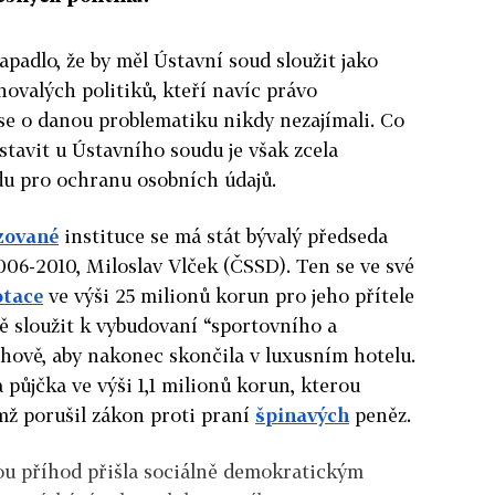
apadlo, že by měl Ústavní soud sloužit jako
hovalých politiků, kteří navíc právo
 se o danou problematiku nikdy nezajímali. Co
tavit u Ústavního soudu je však zcela
du pro ochranu osobních údajů.
izované
instituce se má stát bývalý předseda
06-2010, Miloslav Vlček (ČSSD). Ten se ve své
otace
ve výši 25 milionů korun pro jeho přítele
ě sloužit k vybudovaní “sportovního a
hově, aby nakonec skončila v luxusním hotelu.
a půjčka ve výši 1,1 milionů korun, kterou
ímž porušil zákon proti praní
špinavých
peněz.
vou příhod přišla sociálně demokratickým