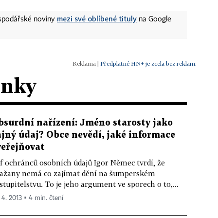
mezi své oblíbené tituly
ospodářské noviny
na Google
|
Předplatné HN+ je zcela bez reklam.
ánky
bsurdní nařízení: Jméno starosty jako
ajný údaj? Obce nevědí, jaké informace
veřejňovat
f ochránců osobních údajů Igor Němec tvrdí, že
ažany nemá co zajímat dění na šumperském
stupitelstvu. To je jeho argument ve sporech o to,...
 4. 2013 ▪ 4 min. čtení