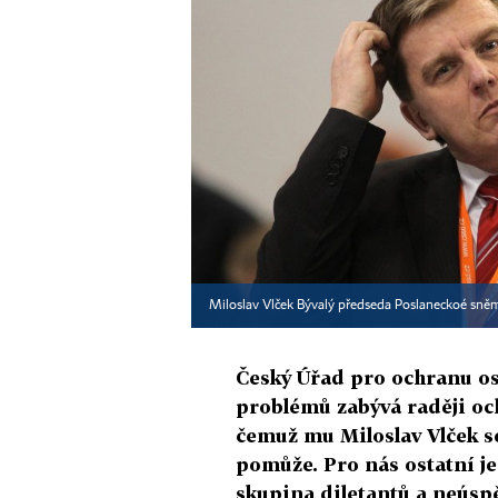
Miloslav Vlček Bývalý předseda Poslaneckoé sně
Český Úřad pro ochranu os
problémů zabývá raději oc
čemuž mu Miloslav Vlček s
pomůže. Pro nás ostatní je
skupina diletantů a neúspě