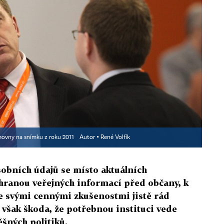
movny na snímku z roku 2011
Autor ▪
René Volfík
obních údajů se místo aktuálních
hranou veřejných informací před občany, k
e svými cennými zkušenostmi jistě rád
 však škoda, že potřebnou instituci vede
šných politiků.