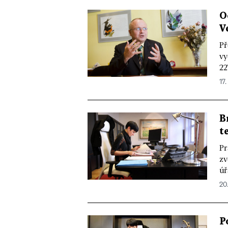
O
V
Př
vy
22
17.
B
t
Pr
zv
úř
20.
P