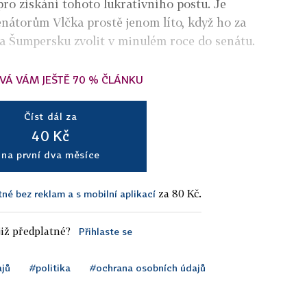
pro získání tohoto lukrativního postu. Je
nátorům Vlčka prostě jenom líto, když ho za
na Šumpersku zvolit v minulém roce do senátu.
VÁ VÁM JEŠTĚ 70 % ČLÁNKU
Číst dál za
40 Kč
na první dva měsíce
za 80 Kč.
tné bez reklam a s mobilní aplikací
iž předplatné?
Přihlaste se
ajů
#politika
#ochrana osobních údajů