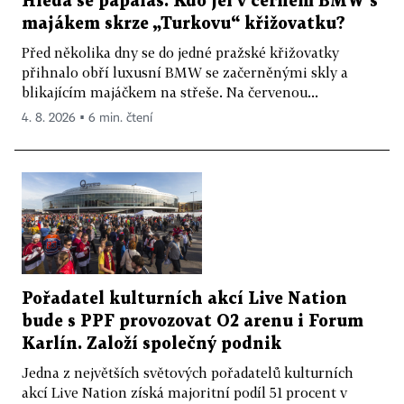
Hledá se papaláš. Kdo jel v černém BMW s
majákem skrze „Turkovu“ křižovatku?
Před několika dny se do jedné pražské křižovatky
přihnalo obří luxusní BMW se začerněnými skly a
blikajícím majáčkem na střeše. Na červenou...
4. 8. 2026 ▪ 6 min. čtení
Pořadatel kulturních akcí Live Nation
bude s PPF provozovat O2 arenu i Forum
Karlín. Založí společný podnik
Jedna z největších světových pořadatelů kulturních
akcí Live Nation získá majoritní podíl 51 procent v