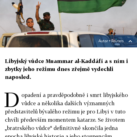
Autor ▪
Reuters
Libyjský vůdce Muammar al-Kaddáfí a s ním i
zbytky jeho režimu dnes zřejmě vydechli
naposled.
D
opadení a pravděpodobně i smrt libyjského
vůdce a několika dalších významných
představitelů bývalého režimu je pro Libyi v tuto
chvíli především momentem katarze. Se životem
„bratrského vůdce“ definitivně skončila jedna
epocha libyjské historie a jeho stoupencům