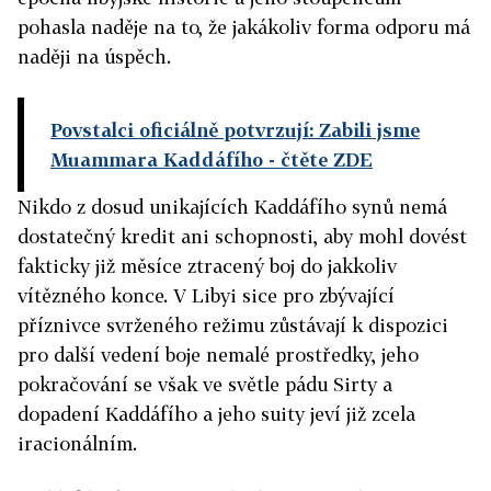
pohasla naděje na to, že jakákoliv forma odporu má
naději na úspěch.
Povstalci oficiálně potvrzují: Zabili jsme
Muammara Kaddáfího
- čtěte ZDE
Nikdo z dosud unikajících Kaddáfího synů nemá
dostatečný kredit ani schopnosti, aby mohl dovést
fakticky již měsíce ztracený boj do jakkoliv
vítězného konce. V Libyi sice pro zbývající
příznivce svrženého režimu zůstávají k dispozici
pro další vedení boje nemalé prostředky, jeho
pokračování se však ve světle pádu Sirty a
dopadení Kaddáfího a jeho suity jeví již zcela
iracionálním.