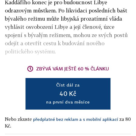
Kaddáfího konec je pro budoucnost Libye
odrazovým můstkem. Po likvidaci posledních bašt
bývalého režimu může libyjská prozatímní vláda
vyhlásit osvobození Libye a její členové, úzce
spojení s bývalým režimem, mohou ze svých postů
odejít a otevřít cestu k budování nového
politického systému.
ZBÝVÁ VÁM JEŠTĚ 60 % ČLÁNKU
Číst dál za
40 Kč
na první dva měsíce
Nebo zkuste
za 80
předplatné bez reklam a s mobilní aplikací
Kč.