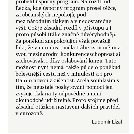
proběhl úsporný program. Na rozdíl od
Řecka, kde úsporný program prošel těžce,
za občanských nepokojů, pod
mezinárodním tlakem a v nedostatečné
výši. Což je zásadní rozdíl v přístupu a i
proto působí Itálie značně důvěryhodněji.
Za poněkud znepokojující však považuji
fakt, že v minulosti měla Itálie svou měnu a
svou mezinárodní konkurenceschopnost si
zachovávala i díky oslabování kurzu. Tuto
možnost nyní nemá, takže půjde o poněkud
bolestnější cestu než v minulosti a i pro
Itálii o novou zkušenost. Zcela souhlasím s
tím, že neustálé poskytování pomoci jen
zvyšuje tlak na ty odpovědné a není
dlouhodobě udržitelné. Proto stojíme před
zásadní otázkou nastavení dalších pravidel
v eurozóně.
Lubomír Lízal