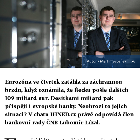
Autor ▪
Martin Svozílek
Eurozóna ve čtvrtek zatáhla za záchrannou
brzdu, když oznámila, že Řecku pošle dalších
109 miliard eur. Desítkami miliard pak
přispějí i evropské banky. Neohrozí to jejich
situaci? V chatu IHNED.cz právě odpovídá člen
bankovní rady ČNB Lubomír Lízal.