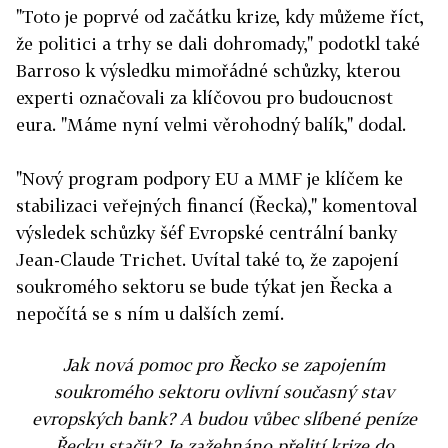
"Toto je poprvé od začátku krize, kdy můžeme říct,
že politici a trhy se dali dohromady," podotkl také
Barroso k výsledku mimořádné schůzky, kterou
experti označovali za klíčovou pro budoucnost
eura. "Máme nyní velmi věrohodný balík," dodal.
"Nový program podpory EU a MMF je klíčem ke
stabilizaci veřejných financí (Řecka)," komentoval
výsledek schůzky šéf Evropské centrální banky
Jean-Claude Trichet. Uvítal také to, že zapojení
soukromého sektoru se bude týkat jen Řecka a
nepočítá se s ním u dalších zemí.
Jak nová pomoc pro Řecko se zapojením
soukromého sektoru ovlivní současný stav
evropských bank? A budou vůbec slíbené peníze
Řecku stačit? Je zažehnáno přelití krize do