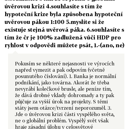
úvěrovou krizi 4.souhlasíte s tím že
hypoteční krize byla způsobena hypoteční
uvěrovou pákou 1:100 5.myslíte si že
existuje stejná uvěrová páka. 6.souhlasíte s
tím že čr je 100% zadlužená vůči HDP pro
ryhlost v odpovědi můžete psát, 1.-(ano, ne)
Pokusím se některé nejasnosti ve výrocích
napřed vymezit a pak odpovím (včetně
posunutého číslování). 1. Banka je normální
podnikání, jako továrna. Akorát že třeba
nevyrábí kolečkové brusle, ale peníze tím,
že dává drobné vklady dohromady a ty pak
půjčuje za vyšší úrok na projekty. S těmi
státy jsem otázce/tvrzení neporozuměl. 3.
Jde o úvěrovou krizi části vyspělého světa,
ne o globální problém. Vyspělý svět však
hraje zásadní úlohu v celosvětové