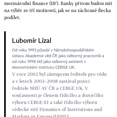
mezinárodní finance (IIF). Banky přitom budou mít
na výběr ze tří možností, jak se na záchraně Řecka
podílet.
Lubomír Lízal
Od roku 1993 působí v Národohospodářském
ústavu Akademie věd ČR jako odborný pracovník a
od roku 1998 též jako odborný asistent v
ekonomickém institutu CERGE UK.
V roce 2002 byl zástupcem ředitele pro vědu
a v letech 2003–2008 zastával pozici
ředitele NHÚ AV ČR a CERGE UK. V
současnosti je členem řídicího a dozorčího
výboru CERGE-EI a také řídicího výboru
vědecké sítě Dynamics of Institutions and
Markets in Europe (DIME).