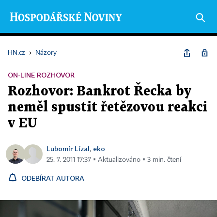
HN.cz
›
Názory
ON-LINE ROZHOVOR
Rozhovor: Bankrot Řecka by
neměl spustit řetězovou reakci
v EU
Lubomír Lízal
eko
,
25. 7. 2011 17:37 ▪ Aktualizováno ▪ 3 min. čtení
ODEBÍRAT AUTORA