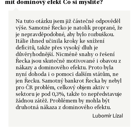
mít dominový efekt Co si myslíte?
Na tuto otázku jsem již částečně odpověděl
výše. Samotné Řecko je natolik proprané, že
je nepravděpodobné, aby bylo rozbuškou.
Itálie ihned učinila kroky ke snížení
deficitů, takže přes vysoký dluh je
důvěryhodnější. Nicméně snahy o řešení
Řecka jsou skutečně motivované i obavou z
nákazy a dominového efektu. Proto byla
nyní dohoda i o pomoci dalším státům, ne
jen Řecku. Samotný bankrot Řecka by nebyl
pro ČR problém, celkový objem aktiv v
sektoru je pod 0,3%, takže to nepředstavuje
žádnou zátěž. Problémem by mohla být
druhotná nákaza z dominového efektu.
Lubomír Lízal