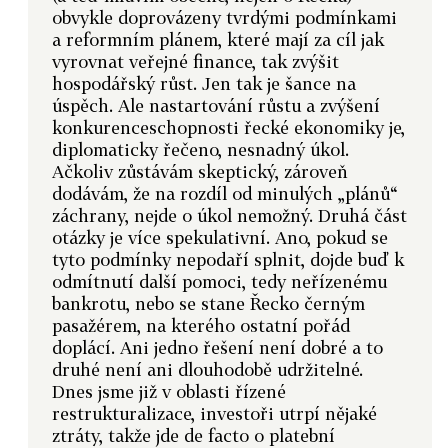
obvykle doprovázeny tvrdými podmínkami
a reformním plánem, které mají za cíl jak
vyrovnat veřejné finance, tak zvýšit
hospodářský růst. Jen tak je šance na
úspěch. Ale nastartování růstu a zvýšení
konkurenceschopnosti řecké ekonomiky je,
diplomaticky řečeno, nesnadný úkol.
Ačkoliv zůstávám skeptický, zároveň
dodávám, že na rozdíl od minulých „plánů“
záchrany, nejde o úkol nemožný. Druhá část
otázky je více spekulativní. Ano, pokud se
tyto podmínky nepodaří splnit, dojde buď k
odmítnutí další pomoci, tedy neřízenému
bankrotu, nebo se stane Řecko černým
pasažérem, na kterého ostatní pořád
doplácí. Ani jedno řešení není dobré a to
druhé není ani dlouhodobě udržitelné.
Dnes jsme již v oblasti řízené
restrukturalizace, investoři utrpí nějaké
ztráty, takže jde de facto o platební