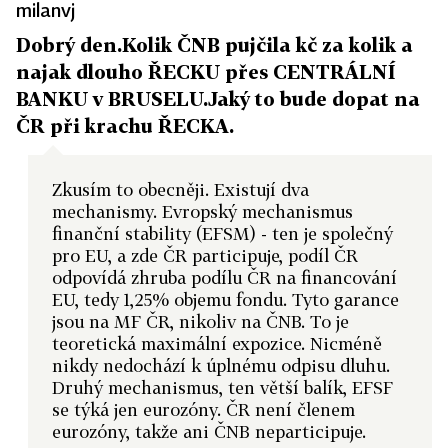
milanvj
Dobrý den.Kolik ČNB pujčila kč za kolik a
najak dlouho ŘECKU přes CENTRÁLNÍ
BANKU v BRUSELU.Jaký to bude dopat na
ČR při krachu ŘECKA.
Zkusím to obecněji. Existují dva
mechanismy. Evropský mechanismus
finanční stability (EFSM) - ten je společný
pro EU, a zde ČR participuje, podíl ČR
odpovídá zhruba podílu ČR na financování
EU, tedy 1,25% objemu fondu. Tyto garance
jsou na MF ČR, nikoliv na ČNB. To je
teoretická maximální expozice. Nicméně
nikdy nedochází k úplnému odpisu dluhu.
Druhý mechanismus, ten větší balík, EFSF
se týká jen eurozóny. ČR není členem
eurozóny, takže ani ČNB neparticipuje.