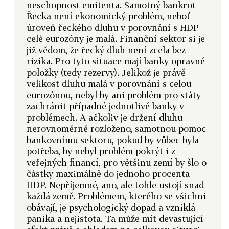
neschopnost emitenta. Samotný bankrot
Řecka není ekonomický problém, neboť
úroveň řeckého dluhu v porovnání s HDP
celé eurozóny je malá. Finanční sektor si je
již vědom, že řecký dluh není zcela bez
rizika. Pro tyto situace mají banky opravné
položky (tedy rezervy). Jelikož je právě
velikost dluhu malá v porovnání s celou
eurozónou, nebyl by ani problém pro státy
zachránit případné jednotlivé banky v
problémech. A ačkoliv je držení dluhu
nerovnoměrně rozloženo, samotnou pomoc
bankovnímu sektoru, pokud by vůbec byla
potřeba, by nebyl problém pokrýt i z
veřejných financí, pro většinu zemí by šlo o
částky maximálně do jednoho procenta
HDP. Nepříjemné, ano, ale tohle ustojí snad
každá země. Problémem, kterého se všichni
obávají, je psychologický dopad a vzniklá
panika a nejistota. Ta může mít devastující