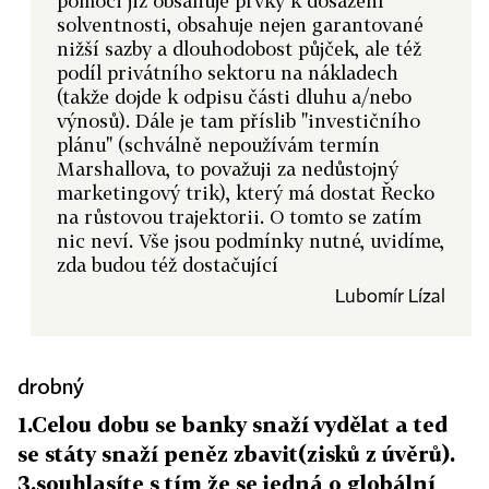
pomoci již obsahuje prvky k dosažení
solventnosti, obsahuje nejen garantované
nižší sazby a dlouhodobost půjček, ale též
podíl privátního sektoru na nákladech
(takže dojde k odpisu části dluhu a/nebo
výnosů). Dále je tam příslib "investičního
plánu" (schválně nepoužívám termín
Marshallova, to považuji za nedůstojný
marketingový trik), který má dostat Řecko
na růstovou trajektorii. O tomto se zatím
nic neví. Vše jsou podmínky nutné, uvidíme,
zda budou též dostačující
Lubomír Lízal
drobný
1.Celou dobu se banky snaží vydělat a ted
se státy snaží peněz zbavit(zisků z úvěrů).
3.souhlasíte s tím že se jedná o globální