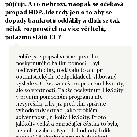
půjčují. A to nehrozí, naopak se očekává
propad HDP. Jde tedy jen o to aby se
dopady bankrotu oddálily a dluh se tak
nějak rozprostřel na více věřitelů,
potažmo států EU?
Dobře jste popsal situaci prvního
poskytnutého balíku pomoci – byl
nedůvěryhodný, nedávalo to ani při
optimistických předpokladech slibovaný
výsledek. U Řecka nešlo o problém likvidity,
ale solventnosti. Takže poskytnutí likvidity
v prvním pomocném programu nic
nevyřešilo, trhy již před tím správně
vyhodnotily situaci jako problém
solventnosti, nikoliv likvidity. Proto
jakkoliv velká a omračující částka to byla,
nemohla zabrat. Nyní dohodnutý balík