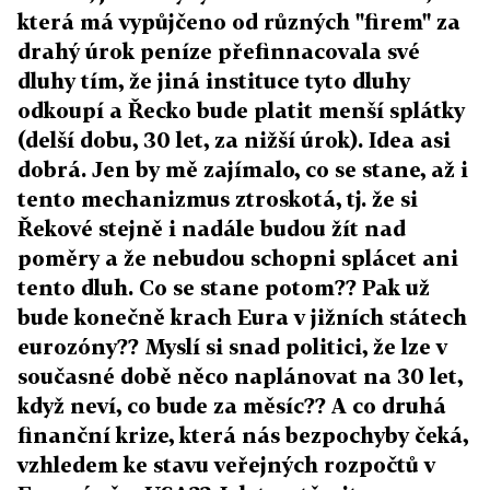
která má vypůjčeno od různých "firem" za
drahý úrok peníze přefinnacovala své
dluhy tím, že jiná instituce tyto dluhy
odkoupí a Řecko bude platit menší splátky
(delší dobu, 30 let, za nižší úrok). Idea asi
dobrá. Jen by mě zajímalo, co se stane, až i
tento mechanizmus ztroskotá, tj. že si
Řekové stejně i nadále budou žít nad
poměry a že nebudou schopni splácet ani
tento dluh. Co se stane potom?? Pak už
bude konečně krach Eura v jižních státech
eurozóny?? Myslí si snad politici, že lze v
současné době něco naplánovat na 30 let,
když neví, co bude za měsíc?? A co druhá
finanční krize, která nás bezpochyby čeká,
vzhledem ke stavu veřejných rozpočtů v