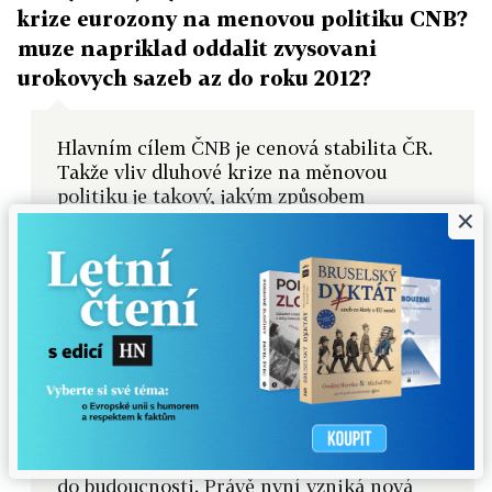
krize eurozony na menovou politiku CNB?
muze napriklad oddalit zvysovani
urokovych sazeb az do roku 2012?
Hlavním cílem ČNB je cenová stabilita ČR.
Takže vliv dluhové krize na měnovou
politiku je takový, jakým způsobem
×
ovlivňuje vývoj budoucích cen v ČR. Ale aby
to nevypadalo, že se chci z otázky vykroutit.
Já vývoj v EMU vnímám jako riziko pro
hospodářský růst jak v EMU tak
zprostředkovaně v ČR. Je zde ovšem i
riziko dovozu rostoucí inflace. Proti tomu
zatím hraje posilující měna. Takže ten vliv
není jen jedním směrem, ale jsou zde
protichůdné jevy, které je nutné brát do
úvahy dohromady. Z dnešního pohledu si
nemyslím, že by mělo dojít k posunu změny
do budoucnosti. Právě nyní vzniká nová