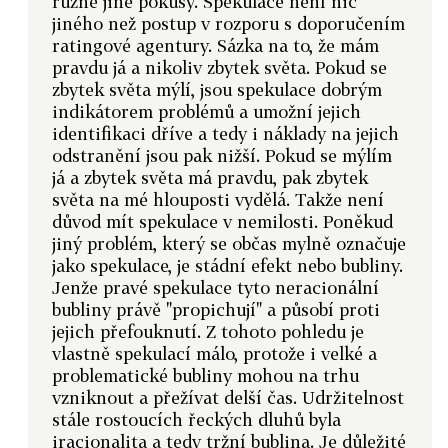
různé jiné pokusy. Spekulace není nic
jiného než postup v rozporu s doporučením
ratingové agentury. Sázka na to, že mám
pravdu já a nikoliv zbytek světa. Pokud se
zbytek světa mýlí, jsou spekulace dobrým
indikátorem problémů a umožní jejich
identifikaci dříve a tedy i náklady na jejich
odstranění jsou pak nižší. Pokud se mýlím
já a zbytek světa má pravdu, pak zbytek
světa na mé hlouposti vydělá. Takže není
důvod mít spekulace v nemilosti. Poněkud
jiný problém, který se občas mylně označuje
jako spekulace, je stádní efekt nebo bubliny.
Jenže pravé spekulace tyto neracionální
bubliny právě "propichují" a působí proti
jejich přefouknutí. Z tohoto pohledu je
vlastně spekulací málo, protože i velké a
problematické bubliny mohou na trhu
vzniknout a přežívat delší čas. Udržitelnost
stále rostoucích řeckých dluhů byla
iracionalita a tedy tržní bublina. Je důležité