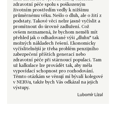
zdravotní péče spolu s poškozeným
životním prostředím vedly k nižšímu
průměrnému věku. Nešlo o dluh, ale o žití z
podstaty. Takové věci nelze jasně vyčíslit a
promítnout do úrovně zadlužení. Což
ovšem neznamená, že bychom neměli mít
přehled jak o odhadované výši „dluhu“ tak
možných nákladech řešení. Ekonomicky
vyčíslitelnější je třeba problém penzijního
zabezpečení příštích generací nebo
zdravotní péče při stárnoucí populaci. Tam
už kalkulace lze provádět tak, aby měla
vypovídací schopnost pro rozhodování.
Těmto otázkám se věnují mí bývalí kolegové
v NERVu, takže bych Vás odkázal na jejich
výstupy.
Lubomír Lízal