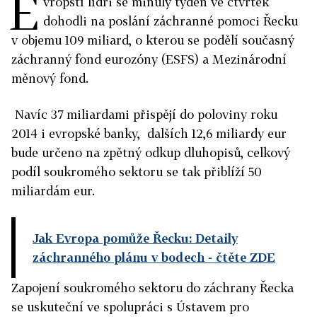
E
vropští lídři se minulý týden ve čtvrtek
dohodli na poslání záchranné pomoci Řecku
v objemu 109 miliard, o kterou se podělí současný
záchranný fond eurozóny (ESFS) a Mezinárodní
měnový fond.
Navíc 37 miliardami přispějí do poloviny roku
2014 i evropské banky, dalších 12,6 miliardy eur
bude určeno na zpětný odkup dluhopisů, celkový
podíl soukromého sektoru se tak přiblíží 50
miliardám eur.
Jak Evropa pomůže Řecku: Detaily
záchranného plánu v bodech
- čtěte ZDE
Zapojení soukromého sektoru do záchrany Řecka
se uskuteční ve spolupráci s Ústavem pro