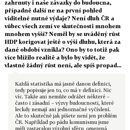
zahrnuty i naše závazky do budoucna,
případně další ne na první pohled
viditelné nutné výdaje? Není dluh ČR a
vůbec všech zemí ve skutečnosti mnohem
mnohem vyšší? Neměl by se uváděný růst
HDP korigovat ještě o výši dluhu, která za
dané období vznikla? Ono by to totiž pak
více blížilo realitě a bylo by vidět, že
vlastně žádný růst není, ale spíš propad...
Každá statistika má jasně danou definici,
tedy popisuje jen to, co má v definici. Nic
víc. Takže ani nemůže odrážet některé –
často i zásadní – výzvy budoucnosti, které
leckdy nemají ani jednoznačné vyčíslení.
Ale to skutečně jak píšete není jen problém
ČR. Například po pádu komunismu jsme
měli zastaralou výrobní sféru, omezená