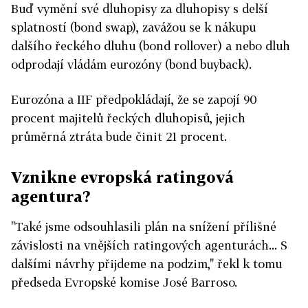
Buď vymění své dluhopisy za dluhopisy s delší
splatností (bond swap), zavážou se k nákupu
dalšího řeckého dluhu (bond rollover) a nebo dluh
odprodají vládám eurozóny (bond buyback).
Eurozóna a IIF předpokládají, že se zapojí 90
procent majitelů řeckých dluhopisů, jejich
průměrná ztráta bude činit 21 procent.
Vznikne evropská ratingová
agentura?
"Také jsme odsouhlasili plán na snížení přílišné
závislosti na vnějších ratingových agenturách... S
dalšími návrhy přijdeme na podzim," řekl k tomu
předseda Evropské komise José Barroso.