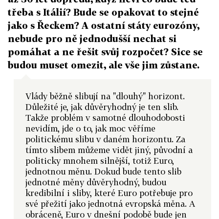
třeba s Itálií? Bude se opakovat to stejné
jako s Řeckem? A ostatní státy eurozóny,
nebude pro ně jednodušší nechat si
pomáhat a ne řešit svůj rozpočet? Sice se
budou muset omezit, ale vše jim zůstane.
Vlády běžně slibují na "dlouhý" horizont.
Důležité je, jak důvěryhodný je ten slib.
Takže problém v samotné dlouhodobosti
nevidím, jde o to, jak moc věříme
politickému slibu v daném horizontu. Za
tímto slibem můžeme vidět jiný, původní a
politicky mnohem silnější, totiž Euro,
jednotnou měnu. Dokud bude tento slib
jednotné měny důvěryhodný, budou
kredibilní i sliby, které Euro potřebuje pro
své přežití jako jednotná evropská měna. A
obráceně, Euro v dnešní podobě bude jen