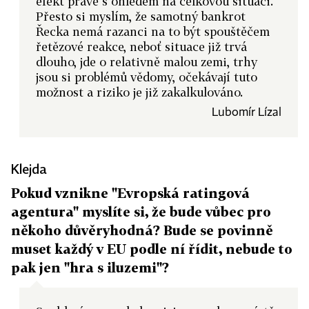
efekt právě s ohledem na celkovou situaci.
Přesto si myslím, že samotný bankrot
Řecka nemá razanci na to být spouštěčem
řetězové reakce, neboť situace již trvá
dlouho, jde o relativně malou zemi, trhy
jsou si problémů vědomy, očekávají tuto
možnost a riziko je již zakalkulováno.
Lubomír Lízal
Klejda
Pokud vznikne "Evropská ratingová
agentura" myslíte si, že bude vůbec pro
někoho důvěryhodná? Bude se povinně
muset každý v EU podle ní řídit, nebude to
pak jen "hra s iluzemi"?