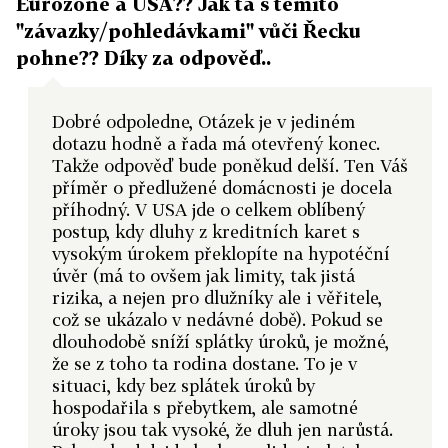
Eurozóně a USA?? Jak ta s těmito
"závazky/pohledávkami" vůči Řecku
pohne?? Díky za odpověď..
Dobré odpoledne, Otázek je v jediném
dotazu hodně a řada má otevřený konec.
Takže odpověď bude poněkud delší. Ten Váš
příměr o předlužené domácnosti je docela
příhodný. V USA jde o celkem oblíbený
postup, kdy dluhy z kreditních karet s
vysokým úrokem překlopíte na hypotéční
úvěr (má to ovšem jak limity, tak jistá
rizika, a nejen pro dlužníky ale i věřitele,
což se ukázalo v nedávné době). Pokud se
dlouhodobě sníží splátky úroků, je možné,
že se z toho ta rodina dostane. To je v
situaci, kdy bez splátek úroků by
hospodařila s přebytkem, ale samotné
úroky jsou tak vysoké, že dluh jen narůstá.