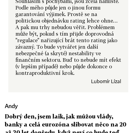
Souhlasím s pochybami, jsou zcela namístě.
Podle mého půjde jen o jinou formu
garantování výjimek. Prostě se na
politickou objednávku rating lehce ohne…
A pak mu trhy nebudou věřit. Problémem
může být, pokud s tím přijde doprovodná
"regulace" nařizující brát tento rating jako
závazný. To bude vytvářet jen další
nebezpečné (a skryté) nestability ve
finančním sektoru. Buď to nebude mít efekt
(v lepším případě) nebo půjde dokonce o
kontraproduktivní krok.
Lubomír Lízal
Andy
Dobrý den, jsem laik, jak můžou vlády,
banky a celá eurozóna slibovat něco na 20
až 30 let dopředu, když neví co bude teď