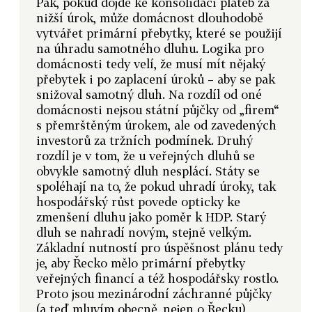
Pak, pokud dojde ke konsolidaci plateb za
nižší úrok, může domácnost dlouhodobě
vytvářet primární přebytky, které se použijí
na úhradu samotného dluhu. Logika pro
domácnosti tedy velí, že musí mít nějaký
přebytek i po zaplacení úroků – aby se pak
snižoval samotný dluh. Na rozdíl od oné
domácnosti nejsou státní půjčky od „firem“
s přemrštěným úrokem, ale od zavedených
investorů za tržních podmínek. Druhý
rozdíl je v tom, že u veřejných dluhů se
obvykle samotný dluh nesplácí. Státy se
spoléhají na to, že pokud uhradí úroky, tak
hospodářský růst povede opticky ke
zmenšení dluhu jako poměr k HDP. Starý
dluh se nahradí novým, stejně velkým.
Základní nutností pro úspěšnost plánu tedy
je, aby Řecko mělo primární přebytky
veřejných financí a též hospodářsky rostlo.
Proto jsou mezinárodní záchranné půjčky
(a teď mluvím obecně, nejen o Řecku)