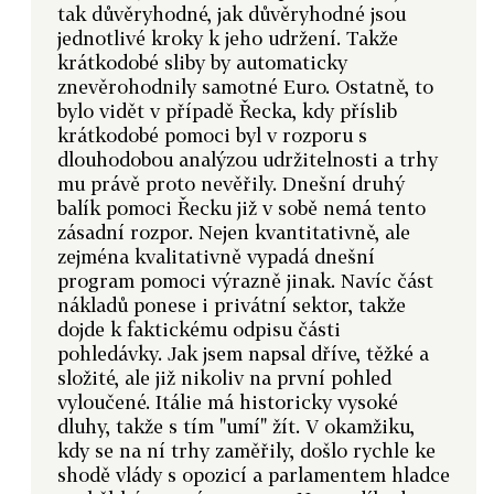
tak důvěryhodné, jak důvěryhodné jsou
jednotlivé kroky k jeho udržení. Takže
krátkodobé sliby by automaticky
znevěrohodnily samotné Euro. Ostatně, to
bylo vidět v případě Řecka, kdy příslib
krátkodobé pomoci byl v rozporu s
dlouhodobou analýzou udržitelnosti a trhy
mu právě proto nevěřily. Dnešní druhý
balík pomoci Řecku již v sobě nemá tento
zásadní rozpor. Nejen kvantitativně, ale
zejména kvalitativně vypadá dnešní
program pomoci výrazně jinak. Navíc část
nákladů ponese i privátní sektor, takže
dojde k faktickému odpisu části
pohledávky. Jak jsem napsal dříve, těžké a
složité, ale již nikoliv na první pohled
vyloučené. Itálie má historicky vysoké
dluhy, takže s tím "umí" žít. V okamžiku,
kdy se na ní trhy zaměřily, došlo rychle ke
shodě vlády s opozicí a parlamentem hladce