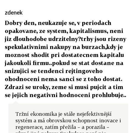
zdenek
Dobry den, neukazuje se, v periodach
opakovane, ze system, kapitalismus, neni
jiz dlouhodobe udrzitelny?trhy jsou rizeny
spekulativnimi nakupy na burzach,kdy je
moznost shodit pri dostatecnem kapitalu
jakoukoli firmu..pokud se stat dostane na
snizujici se tendenci rejtingoveho
ohodnoceni nema sanci se z toho dostat.
Zdrazi se uroky, zeme si musi pujcit a tim
se jejich negativni hodnoceni prohlubuje..
Tržní ekonomika je stále nejefektivnější
systém a má obrovskou schopnost inovace i
regenerace, zatím přežila – a porazila –