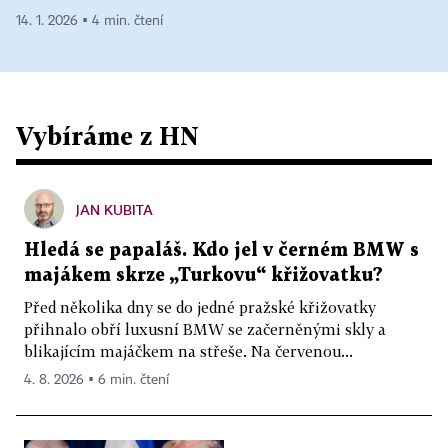
14. 1. 2026 ▪ 4 min. čtení
Vybíráme z HN
JAN KUBITA
Hledá se papaláš. Kdo jel v černém BMW s
majákem skrze „Turkovu“ křižovatku?
Před několika dny se do jedné pražské křižovatky
přihnalo obří luxusní BMW se začerněnými skly a
blikajícím majáčkem na střeše. Na červenou...
4. 8. 2026 ▪ 6 min. čtení