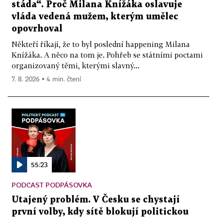
stáda“. Proč Milana Knížáka oslavuje
vláda vedená mužem, kterým umělec
opovrhoval
Někteří říkají, že to byl poslední happening Milana
Knížáka. A něco na tom je. Pohřeb se státními poctami
organizovaný těmi, kterými slavný...
7. 8. 2026 ▪ 4 min. čtení
55:23
PODCAST PODPÁSOVKA
Utajený problém. V Česku se chystají
první volby, kdy sítě blokují politickou