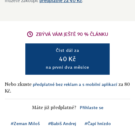
předplatné za 40 Kč
můžete zakoupit
.
ZBÝVÁ VÁM JEŠTĚ 90 % ČLÁNKU
Číst dál za
40 Kč
na první dva měsíce
Nebo zkuste
za 80
předplatné bez reklam a s mobilní aplikací
Kč.
Máte již předplatné?
Přihlaste se
#Zeman Miloš
#Babiš Andrej
#Čapí hnízdo