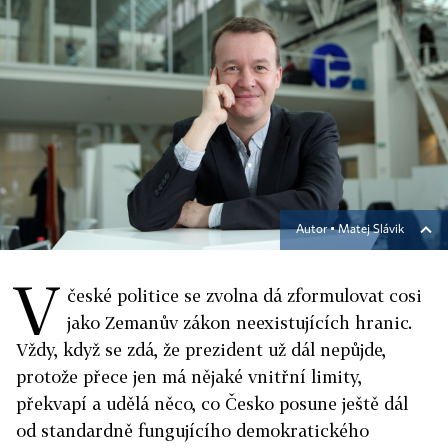
Autor ▪
Matej Slávik
V
české politice se zvolna dá zformulovat cosi
jako Zemanův zákon neexistujících hranic.
Vždy, když se zdá, že prezident už dál nepůjde,
protože přece jen má nějaké vnitřní limity,
překvapí a udělá něco, co Česko posune ještě dál
od standardně fungujícího demokratického