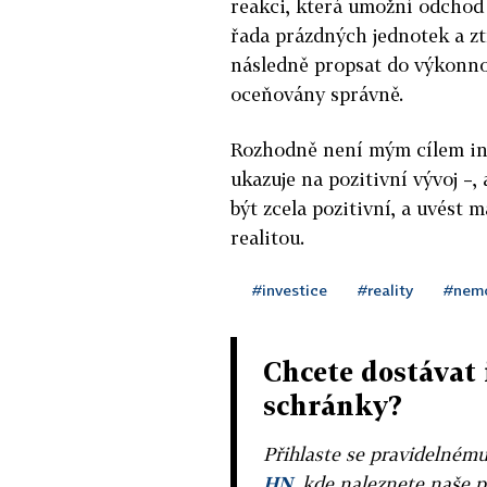
reakci, která umožní odchod
řada prázdných jednotek a zt
následně propsat do výkonnos
oceňovány správně.
Rozhodně není mým cílem inv
ukazuje na pozitivní vývoj –,
být zcela pozitivní, a uvést
realitou.
#investice
#reality
#nemo
Chcete dostávat 
schránky?
Přihlaste se pravidelném
HN
, kde naleznete naše p