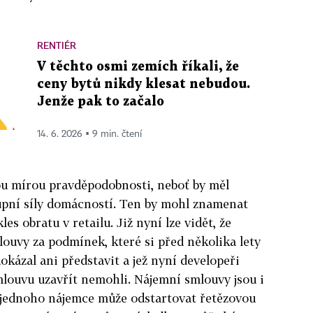
RENTIÉR
V těchto osmi zemích říkali, že
ceny bytů nikdy klesat nebudou.
Jenže pak to začalo
14. 6. 2026 ▪ 9 min. čtení
 mírou pravděpodobnosti, neboť by měl
kupní síly domácností. Ten by mohl znamenat
es obratu v retailu. Již nyní lze vidět, že
louvy za podmínek, které si před několika lety
kázal ani představit a jež nyní developeři
smlouvu uzavřít nemohli. Nájemní smlouvy jsou i
jednoho nájemce může odstartovat řetězovou