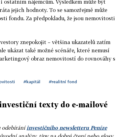
 i ostatním nájemcům. Výsledkem může být
ráta jejich hodnoty. To se samozřejmě může
ti fondu. Za předpokladu, že jsou nemovitosti
estory znepokojit – většina ukazatelů zatím
 ale ukázat také možné scénáře, které nemusí
 marketingový obraz nemovitostí do rovnováhy s
vitosti
#kapitál
#realitní fond
investiční texty do e-mailové
u odebírání
investičního newsletteru Peníze
ůvodní analýzy, tipy na dobré čtení nebo glosy