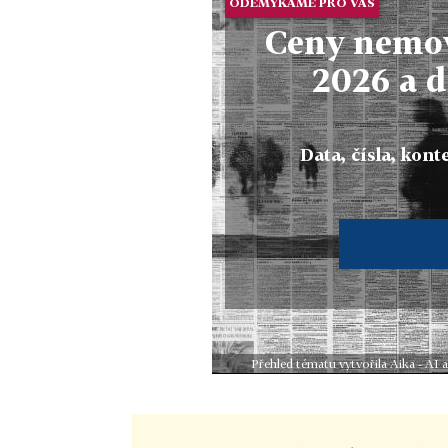
ODEMYKÁME PRO VÁS
Ceny nemov
2026 a d
Data, čísla, konte
Přehled tématu vytvořila Aika - AI