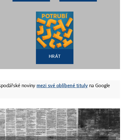
HRÁT
mezi své oblíbené tituly
ospodářské noviny
na Google