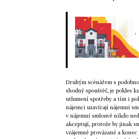
Druhým scénářem s podobnou
shodný spouštěč, je pokles 
utlumení spotřeby a tím i pokl
nájemci uzavírají nájemní sm
v nájemní smlouvě nikdo nedo
akceptují, protože by jinak 
vzájemně provázané a konec 