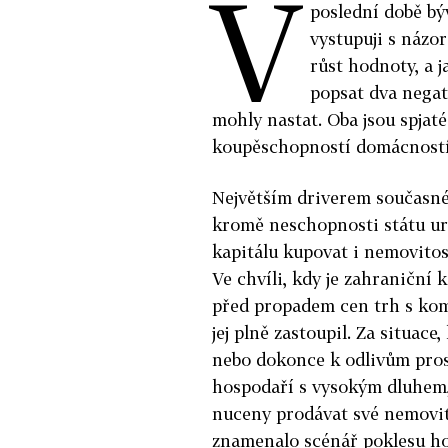
V
poslední době bý
vystupuji s názo
růst hodnoty, a 
popsat dva negat
mohly nastat. Oba jsou spjaté
koupěschopností domácností 
Největším driverem současn
kromě neschopnosti státu ur
kapitálu kupovat i nemovitost
Ve chvíli, kdy je zahraniční k
před propadem cen trh s kom
jej plně zastoupil. Za situace
nebo dokonce k odlivům pros
hospodaří s vysokým dluhem,
nuceny prodávat své nemovito
znamenalo scénář poklesu ho