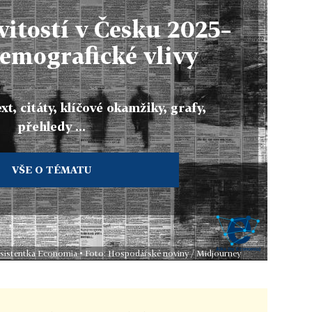
itostí v Česku 2025–
emografické vlivy
xt, citáty, klíčové okamžiky, grafy,
přehledy ...
VŠE O TÉMATU
 asistentka Economia • Foto: Hospodářské noviny / Midjourney