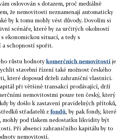
vám oslovován s dotazem, proč mediálně
rem, že nemovitosti neznamenají automaticky
jaké by k tomu mohly vést důvody. Dovolím si
ivní scénáře, které by za určitých okolností
 s ekonomickou situací, a tedy s
a schopností spořit.
ého růstu hodnoty
komerčních nemovitostí
je
ychlit stavební řízení také možnost českého
i, které doposud drželi zahraniční vlastníci.
apitál při většině transakcí prodávající, drží
erčními nemovitostmi pouze ten český, který
, kdy by došlo k zastavení pravidelných přítoků,
tředků střadatelů z
fondů
, by pak fondy, které
 mohly pod tlakem nedostatku likvidity být
sti. Při absenci zahraničního kapitálu by to
dnoty nemovitostí.