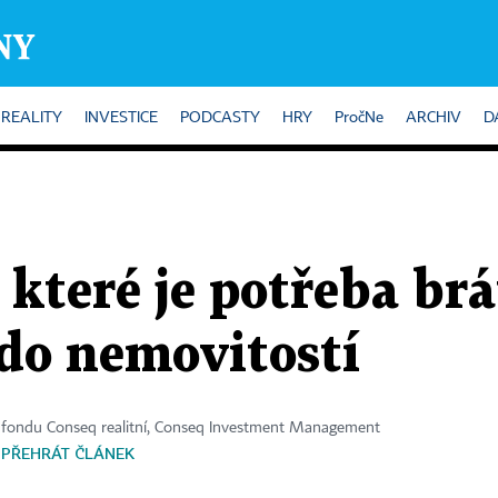
REALITY
INVESTICE
PODCASTY
HRY
PročNe
ARCHIV
D
 které je potřeba brá
 do nemovitostí
 fondu Conseq realitní, Conseq Investment Management
PŘEHRÁT ČLÁNEK