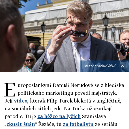
Autor ▪
Václav Vašků
E
uroposlankyni Danuši Nerudové se z hlediska
politického marketingu povedl majstrštyk.
Její
video
, kterak Filip Turek blekotá v angličtině,
na sociálních sítích jede. Na Turka už vznikají
parodie. Tu je
za běžce na lyžích
Stanislava
„
zkusit šůšn
“ Řezáče, tu
za fotbalistu
ze seriálu