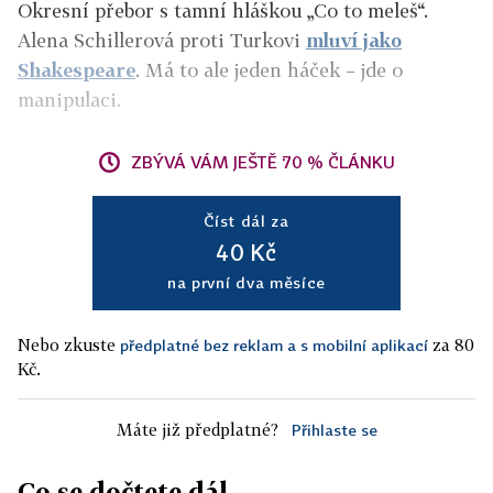
Okresní přebor s tamní hláškou „Co to meleš“.
Alena Schillerová proti Turkovi
mluví jako
Shakespeare
. Má to ale jeden háček – jde o
manipulaci.
ZBÝVÁ VÁM JEŠTĚ 70 % ČLÁNKU
Číst dál za
40 Kč
na první dva měsíce
Nebo zkuste
za 80
předplatné bez reklam a s mobilní aplikací
Kč.
Máte již předplatné?
Přihlaste se
Co se dočtete dál