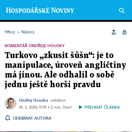
HN.cz
›
Názory
KOMENTÁŘ ONDŘEJE HOUSKY
Turkovo „zkusit šůšn“: je to
manipulace, úroveň angličtiny
má jinou. Ale odhalil o sobě
jednu ještě horší pravdu
Ondřej Houska
redaktor
PŘEHRÁT ČLÁNEK
18. 3. 2026 11:19 ▪ 2 min. čtení
ODEBÍRAT AUTORA