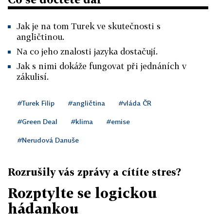
Jak je na tom Turek ve skutečnosti s
angličtinou.
Na co jeho znalosti jazyka dostačují.
Jak s nimi dokáže fungovat při jednáních v
zákulisí.
#Turek Filip
#angličtina
#vláda ČR
#Green Deal
#klima
#emise
#Nerudová Danuše
Rozrušily vás zprávy a cítíte stres?
Rozptylte se logickou
hádankou