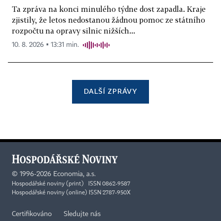
Ta zpráva na konci minulého týdne dost zapadla. Kraje
zjistily, že letos nedostanou žádnou pomoc ze státního
rozpočtu na opravy silnic nižších...
10. 8. 2026 ▪ 13:31 min.
DALŠÍ ZPRÁVY
©
1996-2026
Economia, a.s.
Hospodářské noviny (print) ISSN 0862-9587
Hospodářské noviny (online) ISSN 2787-950X
Certifikováno
Sledujte nás