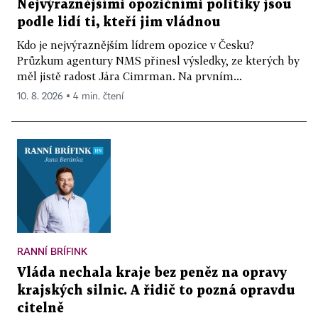
Nejvýraznějšími opozičními politiky jsou
podle lidí ti, kteří jim vládnou
Kdo je nejvýraznějším lídrem opozice v Česku?
Průzkum agentury NMS přinesl výsledky, ze kterých by
měl jistě radost Jára Cimrman. Na prvním...
10. 8. 2026 ▪ 4 min. čtení
RANNÍ BRÍFINK
Vláda nechala kraje bez peněz na opravy
krajských silnic. A řidič to pozná opravdu
citelně