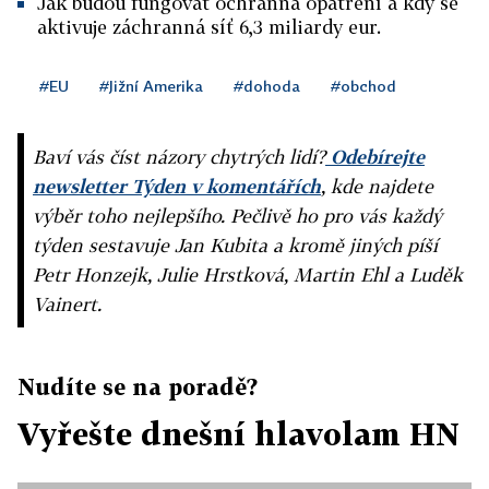
Jak budou fungovat ochranná opatření a kdy se
aktivuje záchranná síť 6,3 miliardy eur.
#EU
#Jižní Amerika
#dohoda
#obchod
Baví vás číst názory chytrých lidí?
Odebírejte
newsletter Týden v komentářích
, kde najdete
výběr toho nejlepšího. Pečlivě ho pro vás každý
týden sestavuje Jan Kubita a kromě jiných píší
Petr Honzejk, Julie Hrstková, Martin Ehl a Luděk
Vainert.
Nudíte se na poradě?
Vyřešte dnešní hlavolam HN