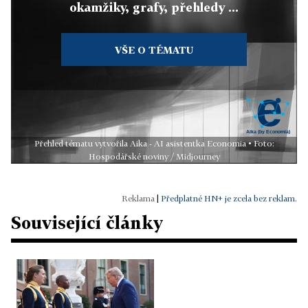
okamžiky, grafy, přehledy ...
VŠE O TÉMATU
Přehled tématu vytvořila Aika - AI asistentka Economia • Foto:
Hospodářské noviny / Midjourney
|
Předplatné HN+ je zcela bez reklam.
Související články