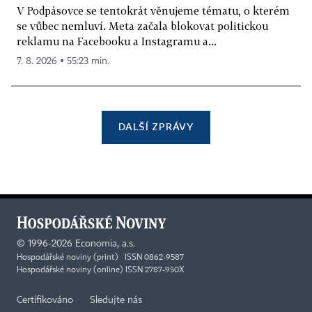
V Podpásovce se tentokrát věnujeme tématu, o kterém
se vůbec nemluví. Meta začala blokovat politickou
reklamu na Facebooku a Instagramu a...
7. 8. 2026 ▪ 55:23 min.
DALŠÍ ZPRÁVY
©
1996-2026
Economia, a.s.
Hospodářské noviny (print) ISSN 0862-9587
Hospodářské noviny (online) ISSN 2787-950X
Certifikováno
Sledujte nás