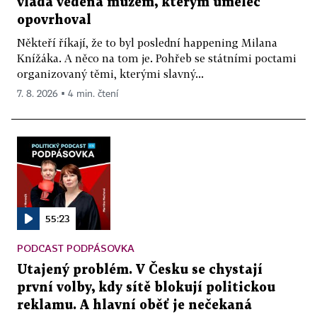
vláda vedená mužem, kterým umělec
opovrhoval
Někteří říkají, že to byl poslední happening Milana
Knížáka. A něco na tom je. Pohřeb se státními poctami
organizovaný těmi, kterými slavný...
7. 8. 2026 ▪ 4 min. čtení
55:23
PODCAST PODPÁSOVKA
Utajený problém. V Česku se chystají
první volby, kdy sítě blokují politickou
reklamu. A hlavní oběť je nečekaná