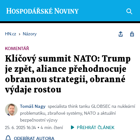
HN.cz
›
Názory
KOMENTÁŘ
Klíčový summit NATO: Trump
je zpět, aliance přehodnocuje
obrannou strategii, obranné
výdaje rostou
Tomáš Nagy
specialista think tanku GLOBSEC na nukleární
problematiku, zbraňové systémy, NATO a aktuální
bezpečnostní výzvy
PŘEHRÁT ČLÁNEK
25. 6. 2025 16:34 ▪ 4 min. čtení
ODEBÍRAT AUTORA