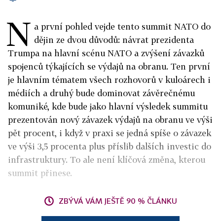
N
a první pohled vejde tento summit NATO do
dějin ze dvou důvodů: návrat prezidenta
Trumpa na hlavní scénu NATO a zvýšení závazků
spojenců týkajících se výdajů na obranu. Ten první
je hlavním tématem všech rozhovorů v kuloárech i
médiích a druhý bude dominovat závěrečnému
komuniké, kde bude jako hlavní výsledek summitu
prezentován nový závazek výdajů na obranu ve výši
pět procent, i když v praxi se jedná spíše o závazek
ve výši 3,5 procenta plus příslib dalších investic do
infrastruktury. To ale není klíčová změna, kterou
summit přinese.
ZBÝVÁ VÁM JEŠTĚ 90 % ČLÁNKU