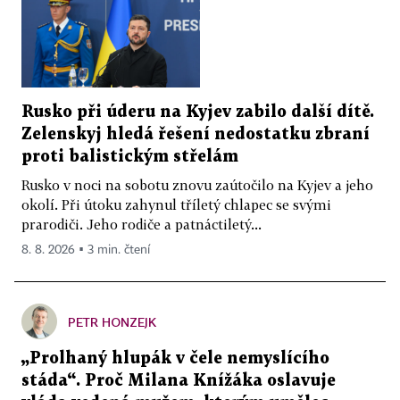
Rusko při úderu na Kyjev zabilo další dítě.
Zelenskyj hledá řešení nedostatku zbraní
proti balistickým střelám
Rusko v noci na sobotu znovu zaútočilo na Kyjev a jeho
okolí. Při útoku zahynul tříletý chlapec se svými
prarodiči. Jeho rodiče a patnáctiletý...
8. 8. 2026 ▪ 3 min. čtení
PETR HONZEJK
„Prolhaný hlupák v čele nemyslícího
stáda“. Proč Milana Knížáka oslavuje