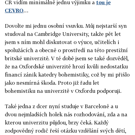
ČR vidím minimálně jednu výjimku a
tou je
CEVRO
…
Dovolte mi jednu osobní vsuvku. Můj nejstarší syn
studoval na Cambridge University, takže pět let
jsem s ním mohl diskutovat o výuce, učitelích i
spolužácích a obecně o prostředí na této prestižní
britské univerzitě. V té době jsem se také dozvěděl,
že na Oxfordské univerzitě hrozí kvůli nedostatku
financí zánik katedry bohemistiky, což by mi přišlo
jako nesmírná škoda. Proto již řadu let
bohemistiku na univerzitě v Oxfordu podporuji.
Také jedna z dcer nyní studuje v Barceloně a u
dvou nejmladších holek nás rozhodování, zda a na
kterou univerzitu půjdou, brzy čeká. Každý
zodpovědný rodič řeší otázku vzdělání svých dětí,