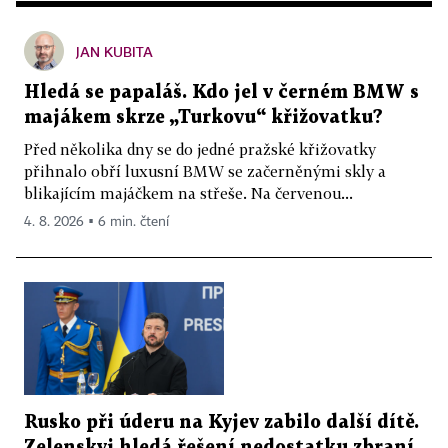
JAN KUBITA
Hledá se papaláš. Kdo jel v černém BMW s
majákem skrze „Turkovu“ křižovatku?
Před několika dny se do jedné pražské křižovatky
přihnalo obří luxusní BMW se začerněnými skly a
blikajícím majáčkem na střeše. Na červenou...
4. 8. 2026 ▪ 6 min. čtení
Rusko při úderu na Kyjev zabilo další dítě.
Zelenskyj hledá řešení nedostatku zbraní