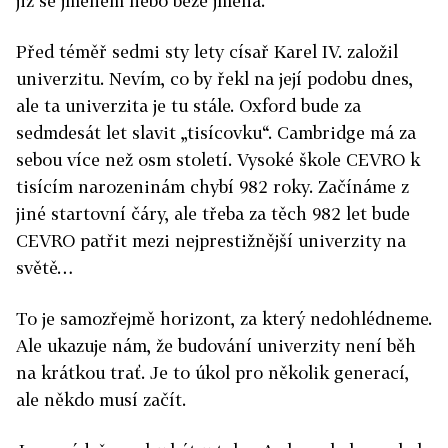
již se jménem nebo beze jména.
Před téměř sedmi sty lety císař Karel IV. založil
univerzitu. Nevím, co by řekl na její podobu dnes,
ale ta univerzita je tu stále. Oxford bude za
sedmdesát let slavit „tisícovku“. Cambridge má za
sebou více než osm století. Vysoké škole CEVRO k
tisícím narozeninám chybí 982 roky. Začínáme z
jiné startovní čáry, ale třeba za těch 982 let bude
CEVRO patřit mezi nejprestižnější univerzity na
světě…
To je samozřejmě horizont, za který nedohlédneme.
Ale ukazuje nám, že budování univerzity není běh
na krátkou trať. Je to úkol pro několik generací,
ale někdo musí začít.