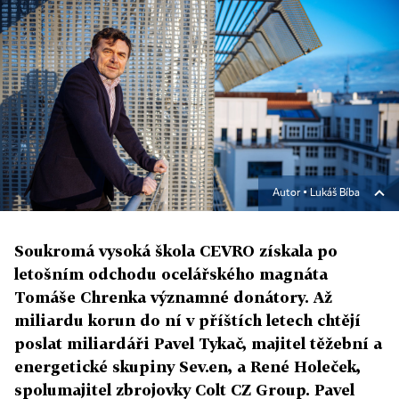
Autor ▪
Lukáš Bíba
Soukromá vysoká škola CEVRO získala po
letošním odchodu ocelářského magnáta
Tomáše Chrenka významné donátory. Až
miliardu korun do ní v příštích letech chtějí
poslat miliardáři Pavel Tykač, majitel těžební a
energetické skupiny Sev.en, a René Holeček,
spolumajitel zbrojovky Colt CZ Group. Pavel