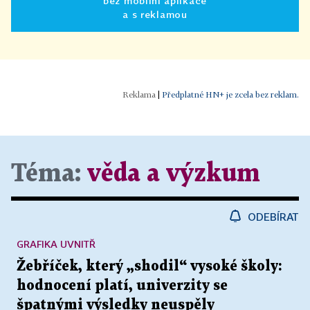
bez mobilní aplikace
a s reklamou
|
Předplatné HN+ je zcela bez reklam.
Téma:
věda a výzkum
ODEBÍRAT
GRAFIKA UVNITŘ
Žebříček, který „shodil“ vysoké školy:
hodnocení platí, univerzity se
špatnými výsledky neuspěly