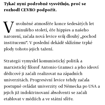
Tykač nyní podrobně vysvětluje, proč se
rozhodl CEVRO podpořit.
V
uvolněné atmosféře konce šedesátých let
minulého století, éře hippies a našeho
narození, začala nová levice svůj dlouhý „pochod
institucemi“. V poslední dekádě sklízíme trpké
plody tohoto jejich tažení.
Strategii vymyslel komunistický politik a
marxistický filozof Antonio Gramsci a jeho ideoví
dědicové ji začali realizovat na západních
univerzitách. Progresivní levice tehdy začala
postupně ovládat univerzity od Německa po USA a
jejich již indoktrinovaní absolventi se začali
etablovat v médiích a ve státní sféře.