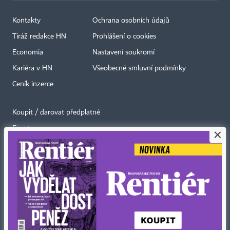
Kontakty
Ochrana osobních údajů
Tiráž redakce HN
Prohlášení o cookies
Economia
Nastavení soukromí
Kariéra v HN
Všeobecné smluvní podmínky
Ceník inzerce
Koupit / darovat předplatné
Eventy
×
Newslettery
RSS kanály
Autorská práva vykonává vydavatel. Bez písemného svolení vydavatele je
zakázáno jakékoli užití částí nebo celku díla, zejména rozmnožování a šíření
jakýmkoli způsobem, mechanickým nebo elektronickým, v českém nebo
jiném jazyce. Bez souhlasu vydavatele je zakázáno též rozmnožování