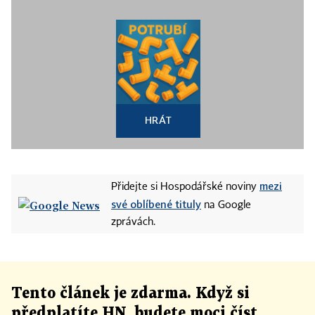
HRÁT
mezi
Přidejte si Hospodářské noviny
své oblíbené tituly
na Google
zprávách.
Tento článek
je
zdarma. Když si
předplatíte HN, budete moci číst