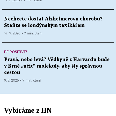
17. 7. 2026 ▪ 7 min. čtení
Nechcete dostat Alzheimerovu chorobu?
Staňte se londýnským taxikářem
14. 7. 2026 ▪ 7 min. čtení
BE POSITIVE!
Pravá, nebo levá? Vědkyně z Harvardu bude
v Brně „učit“ molekuly, aby šly správnou
cestou
9. 7. 2026 ▪ 7 min. čtení
Vybíráme z HN