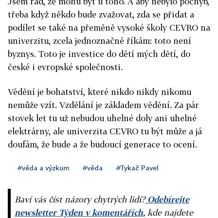
Jsem rád, že mohu být u toho. A aby nebylo pochyb,
třeba když někdo bude zvažovat, zda se přidat a
podílet se také na přeměně vysoké školy CEVRO na
univerzitu, zcela jednoznačně říkám: toto není
byznys. Toto je investice do dětí mých dětí, do
české i evropské společnosti.
Vědění je bohatství, které nikdo nikdy nikomu
nemůže vzít. Vzdělání je základem vědění. Za pár
stovek let tu už nebudou uhelné doly ani uhelné
elektrárny, ale univerzita CEVRO tu být může a já
doufám, že bude a že budoucí generace to ocení.
#věda a výzkum
#věda
#Tykač Pavel
Baví vás číst názory chytrých lidí?
Odebírejte
newsletter Týden v komentářích
, kde najdete