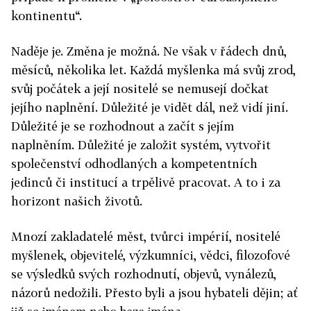
kontinentu“.
Naděje je. Změna je možná. Ne však v řádech dnů,
měsíců, několika let. Každá myšlenka má svůj zrod,
svůj počátek a její nositelé se nemusejí dočkat
jejího naplnění. Důležité je vidět dál, než vidí jiní.
Důležité je se rozhodnout a začít s jejím
naplněním. Důležité je založit systém, vytvořit
společenství odhodlaných a kompetentních
jedinců či institucí a trpělivě pracovat. A to i za
horizont našich životů.
Mnozí zakladatelé měst, tvůrci impérií, nositelé
myšlenek, objevitelé, výzkumníci, vědci, filozofové
se výsledků svých rozhodnutí, objevů, vynálezů,
názorů nedožili. Přesto byli a jsou hybateli dějin; ať