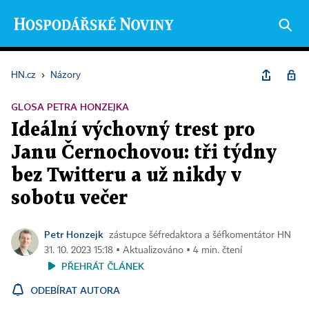
HN.cz
›
Názory
GLOSA PETRA HONZEJKA
Ideální výchovný trest pro
Janu Černochovou: tři týdny
bez Twitteru a už nikdy v
sobotu večer
Petr Honzejk
zástupce šéfredaktora a šéfkomentátor HN
31. 10. 2023 15:18 ▪ Aktualizováno ▪ 4 min. čtení
PŘEHRÁT ČLÁNEK
ODEBÍRAT AUTORA