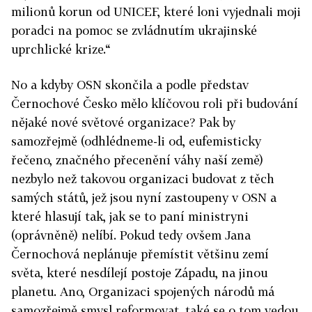
milionů korun od UNICEF, které loni vyjednali moji
poradci na pomoc se zvládnutím ukrajinské
uprchlické krize.“
No a kdyby OSN skončila a podle představ
Černochové Česko mělo klíčovou roli při budování
nějaké nové světové organizace? Pak by
samozřejmě (odhlédneme-li od, eufemisticky
řečeno, značného přecenění váhy naší země)
nezbylo než takovou organizaci budovat z těch
samých států, jež jsou nyní zastoupeny v OSN a
které hlasují tak, jak se to paní ministryni
(oprávněně) nelíbí. Pokud tedy ovšem Jana
Černochová neplánuje přemístit většinu zemí
světa, které nesdílejí postoje Západu, na jinou
planetu. Ano, Organizaci spojených národů má
samozřejmě smysl reformovat, také se o tom vedou