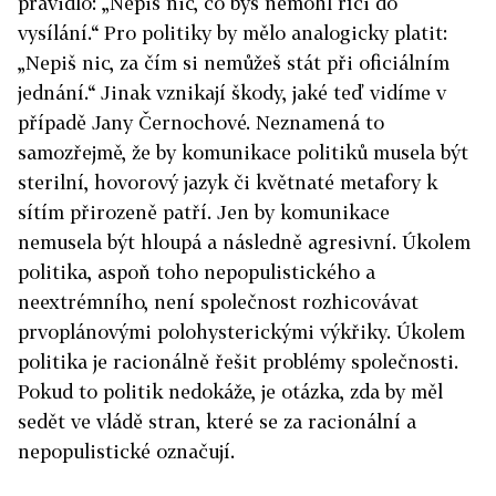
pravidlo: „Nepiš nic, co bys nemohl říci do
vysílání.“ Pro politiky by mělo analogicky platit:
„Nepiš nic, za čím si nemůžeš stát při oficiálním
jednání.“ Jinak vznikají škody, jaké teď vidíme v
případě Jany Černochové. Neznamená to
samozřejmě, že by komunikace politiků musela být
sterilní, hovorový jazyk či květnaté metafory k
sítím přirozeně patří. Jen by komunikace
nemusela být hloupá a následně agresivní. Úkolem
politika, aspoň toho nepopulistického a
neextrémního, není společnost rozhicovávat
prvoplánovými polohysterickými výkřiky. Úkolem
politika je racionálně řešit problémy společnosti.
Pokud to politik nedokáže, je otázka, zda by měl
sedět ve vládě stran, které se za racionální a
nepopulistické označují.