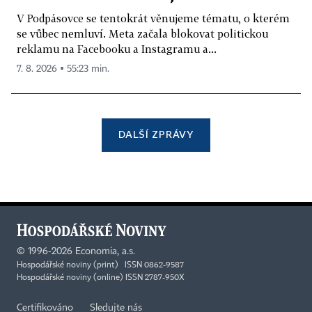
V Podpásovce se tentokrát věnujeme tématu, o kterém
se vůbec nemluví. Meta začala blokovat politickou
reklamu na Facebooku a Instagramu a...
7. 8. 2026 ▪ 55:23 min.
DALŠÍ ZPRÁVY
©
1996-2026
Economia, a.s.
Hospodářské noviny (print) ISSN 0862-9587
Hospodářské noviny (online) ISSN 2787-950X
Certifikováno
Sledujte nás