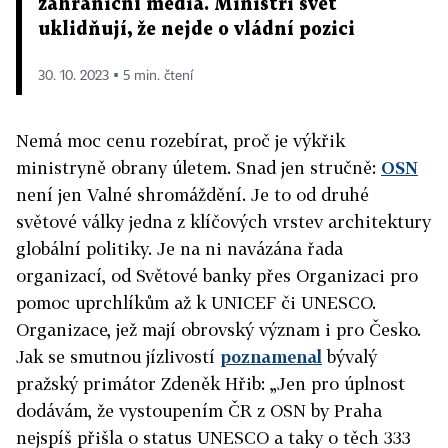
zahraniční média. Ministři svět
uklidňují, že nejde o vládní pozici
30. 10. 2023 ▪ 5 min. čtení
Nemá moc cenu rozebírat, proč je výkřik
ministryně obrany úletem. Snad jen stručně:
OSN
není jen Valné shromáždění. Je to od druhé
světové války jedna z klíčových vrstev architektury
globální politiky. Je na ni navázána řada
organizací, od Světové banky přes Organizaci pro
pomoc uprchlíkům až k UNICEF či UNESCO.
Organizace, jež mají obrovský význam i pro Česko.
Jak se smutnou jízlivostí
poznamenal
bývalý
pražský primátor Zdeněk Hřib: „Jen pro úplnost
dodávám, že vystoupením ČR z OSN by Praha
nejspíš přišla o status UNESCO a taky o těch 333