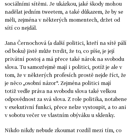
sociálními sítěmi. Je ukázkou, jaké škody mohou
nadělat jedním tweetem, a také důkazem, že by se
měli, zejména v některých momentech, držet od
sítí co nejdál.
Jana Černochová (a další politici, kteří na sítě pálí
od boku) jistě může tvrdit, že to, co píše, je její
privátní postoj a má přece také nárok na svobodu
slova. Tu samozřejmě mají i politici, potíž je ale v
tom, že v některých profesích prostě nejde říct, že
je něco „osobní názor“. Zejména politici mají
totiž vedle práva na svobodu slova také velkou
odpovědnost za svá slova. Z role politika, notabene
v exekutivní funkci, přece nelze vystoupit, a to ani
v sobotu večer ve vlastním obýváku u sklenky.
Nikdo nikdy nebude zkoumat rozdíl mezi tím, co