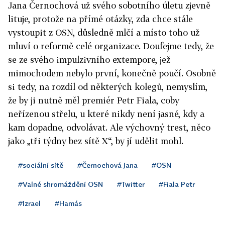
Jana Černochová už svého sobotního úletu zjevně
lituje, protože na přímé otázky, zda chce stále
vystoupit z OSN, důsledně mlčí a místo toho už
mluví o reformě celé organizace. Doufejme tedy, že
se ze svého impulzivního extempore, jež
mimochodem nebylo první, konečně poučí. Osobně
si tedy, na rozdíl od některých kolegů, nemyslím,
že by ji nutně měl premiér Petr Fiala, coby
neřízenou střelu, u které nikdy není jasné, kdy a
kam dopadne, odvolávat. Ale výchovný trest, něco
jako „tři týdny bez sítě X“, by jí udělit mohl.
#sociální sítě
#Černochová Jana
#OSN
#Valné shromáždění OSN
#Twitter
#Fiala Petr
#Izrael
#Hamás