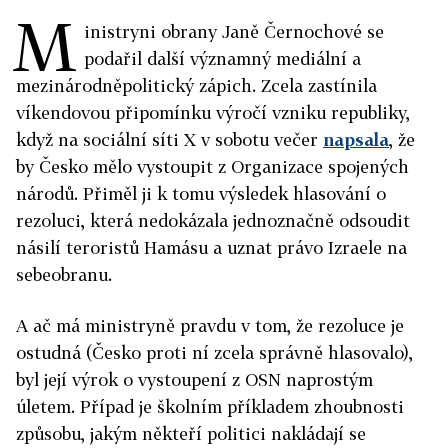
M
inistryni obrany Janě Černochové se
podařil další významný mediální a
mezinárodněpolitický zápich. Zcela zastínila
víkendovou připomínku výročí vzniku republiky,
když na sociální síti X v sobotu večer
napsala
, že
by Česko mělo vystoupit z Organizace spojených
národů. Přiměl ji k tomu výsledek hlasování o
rezoluci, která nedokázala jednoznačně odsoudit
násilí teroristů Hamásu a uznat právo Izraele na
sebeobranu.
A ač má ministryně pravdu v tom, že rezoluce je
ostudná (Česko proti ní zcela správně hlasovalo),
byl její výrok o vystoupení z OSN naprostým
úletem. Případ je školním příkladem zhoubnosti
způsobu, jakým někteří politici nakládají se