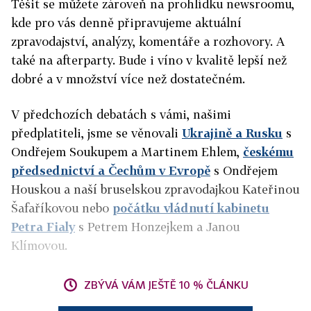
Těšit se můžete zároveň na prohlídku newsroomu,
kde pro vás denně připravujeme aktuální
zpravodajství, analýzy, komentáře a rozhovory. A
také na afterparty. Bude i víno v kvalitě lepší než
dobré a v množství více než dostatečném.
V předchozích debatách s vámi, našimi
předplatiteli, jsme se věnovali
Ukrajině a Rusku
s
Ondřejem Soukupem a Martinem Ehlem,
českému
předsednictví a Čechům v Evropě
s Ondřejem
Houskou a naší bruselskou zpravodajkou Kateřinou
Šafaříkovou nebo
počátku vládnutí kabinetu
Petra Fialy
s Petrem Honzejkem a Janou
Klímovou.
ZBÝVÁ VÁM JEŠTĚ 10 % ČLÁNKU