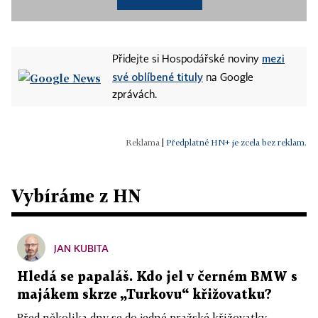
mezi
Přidejte si Hospodářské noviny
své oblíbené tituly
na Google
zprávách.
|
Předplatné HN+ je zcela bez reklam.
Vybíráme z HN
JAN KUBITA
Hledá se papaláš. Kdo jel v černém BMW s
majákem skrze „Turkovu“ křižovatku?
Před několika dny se do jedné pražské křižovatky