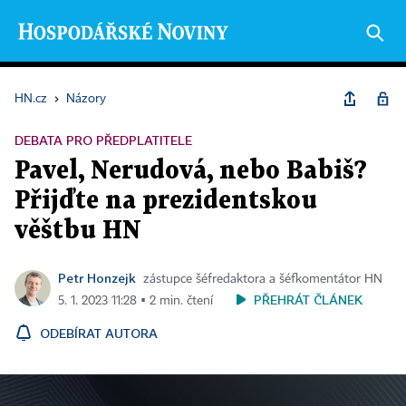
HN.cz
›
Názory
DEBATA PRO PŘEDPLATITELE
Pavel, Nerudová, nebo Babiš?
Přijďte na prezidentskou
věštbu HN
Petr Honzejk
zástupce šéfredaktora a šéfkomentátor HN
PŘEHRÁT ČLÁNEK
5. 1. 2023 11:28 ▪ 2 min. čtení
ODEBÍRAT AUTORA