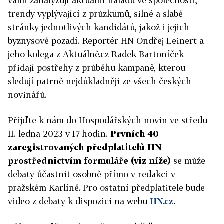
vámi zanalyzují aktuální náladu ve společnosti,
trendy vyplývající z průzkumů, silné a slabé
stránky jednotlivých kandidátů, jakož i jejich
byznysové pozadí. Reportér HN Ondřej Leinert a
jeho kolega z Aktuálně.cz Radek Bartoníček
přidají postřehy z průběhu kampaně, kterou
sledují patrně nejdůkladněji ze všech českých
novinářů.
Přijďte k nám do Hospodářských novin ve středu
11. ledna 2023 v 17 hodin.
Prvních 40
zaregistrovaných předplatitelů HN
prostřednictvím formuláře (viz níže)
se může
debaty účastnit osobně přímo v redakci v
pražském Karlíně. Pro ostatní předplatitele bude
video z debaty k dispozici na webu
HN.cz
.