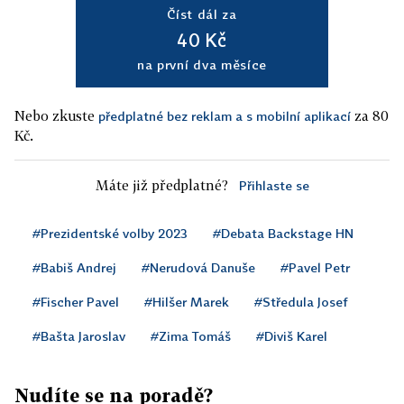
Číst dál za
40 Kč
na první dva měsíce
Nebo zkuste
za 80
předplatné bez reklam a s mobilní aplikací
Kč.
Máte již předplatné?
Přihlaste se
#Prezidentské volby 2023
#Debata Backstage HN
#Babiš Andrej
#Nerudová Danuše
#Pavel Petr
#Fischer Pavel
#Hilšer Marek
#Středula Josef
#Bašta Jaroslav
#Zima Tomáš
#Diviš Karel
Nudíte se na poradě?