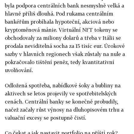
byla podpora centrálních bank nesmyslně velká a
hlavně příliš dlouhá. Pod rukama centrálním
bankéřům probíhala hypoteční, akciová nebo
kryptoměnová mánie. Virtuální NFT tokeny se
obchodovaly za miliony dolarů a třeba v Itálii se
prodala neviditelná socha za 15 tisíc eur. Úrokové
sazby v hlavních regionech však zůstaly na nule a
pokračovalo tištění peněz, tedy kvantitativní
uvolňování.
Odložená spotřeba, nabídkové šoky a bubliny na
aktivech se letos projevily ve spotřebitelských
cenách. Centrální banky se konečně probudily,
načež začaly růst výnosy na dluhopisovém trhu a
valuační excesy se postupně čistí.
Co čekat a jak nastavit portfolio na příští rok?