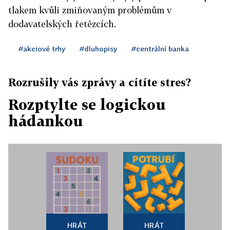
tlakem kvůli zmiňovaným problémům v
dodavatelských řetězcích.
#akciové trhy
#dluhopisy
#centrální banka
Rozrušily vás zprávy a cítíte stres?
Rozptylte se logickou
hádankou
HRÁT
HRÁT