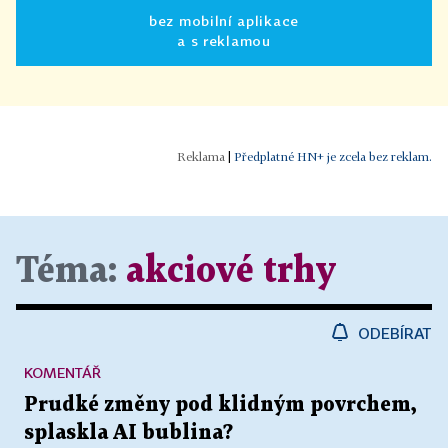
bez mobilní aplikace
a s reklamou
|
Předplatné HN+ je zcela bez reklam.
Téma:
akciové trhy
ODEBÍRAT
KOMENTÁŘ
Prudké změny pod klidným povrchem,
splaskla AI bublina?