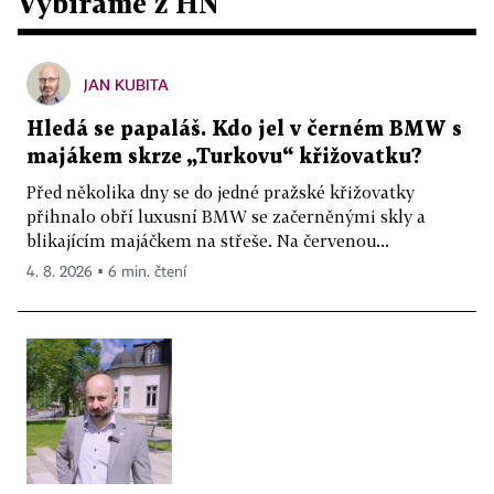
Vybíráme z HN
JAN KUBITA
Hledá se papaláš. Kdo jel v černém BMW s
majákem skrze „Turkovu“ křižovatku?
Před několika dny se do jedné pražské křižovatky
přihnalo obří luxusní BMW se začerněnými skly a
blikajícím majáčkem na střeše. Na červenou...
4. 8. 2026 ▪ 6 min. čtení