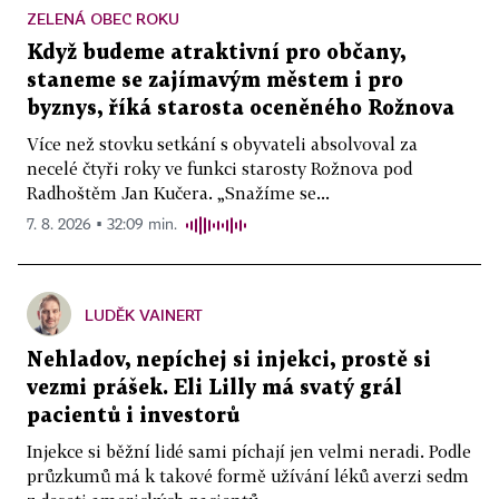
ZELENÁ OBEC ROKU
Když budeme atraktivní pro občany,
staneme se zajímavým městem i pro
byznys, říká starosta oceněného Rožnova
Více než stovku setkání s obyvateli absolvoval za
necelé čtyři roky ve funkci starosty Rožnova pod
Radhoštěm Jan Kučera. „Snažíme se...
7. 8. 2026 ▪ 32:09 min.
LUDĚK VAINERT
Nehladov, nepíchej si injekci, prostě si
vezmi prášek. Eli Lilly má svatý grál
pacientů i investorů
Injekce si běžní lidé sami píchají jen velmi neradi. Podle
průzkumů má k takové formě užívání léků averzi sedm