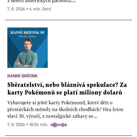
z deseti amerických pacientů....
7. 8. 2026 ▪ 4 min. čtení
RANNÍ BRÍFINK
Sběratelství, nebo bláznivá spekulace? Za
karty Pokémonů se platí miliony dolarů
Vybavujete si ještě karty Pokémonů, které děti o
přestávkách měnily na školních chodbách? Hra letos
slaví 30. výročí, z nostalgické zábavy se...
7. 8. 2026 ▪ 18:24 min.