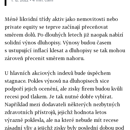
1. 12. 2022 ▪ 4 min. čtení
Méně likvidní třídy aktiv jako nemovitosti nebo
private equity se teprve začínají přeceňovat
směrem dolů. Po dlouhých letech již naopak nabízí
solidní výnos dluhopisy. Výnosy budou časem
s ustupující inflací klesat a dluhopisy se tak mohou
zároveň přecenit směrem nahoru.
U hlavních akciových indexů bude úspěchem
stagnace. Pokles výnosů na dluhopisech sice
podpoří jejich ocenění, ale zisky firem budou kvůli
recesi pod tlakem. Je tak nutné dobře vybírat.
Například mezi dodavateli některých nezbytných
zdravotních přístrojů, jejichž hodnota letos
výrazně poklesla, ale na které nebude mít recese
zásadní vliv a jejichž zisky byly poslední dobou pod