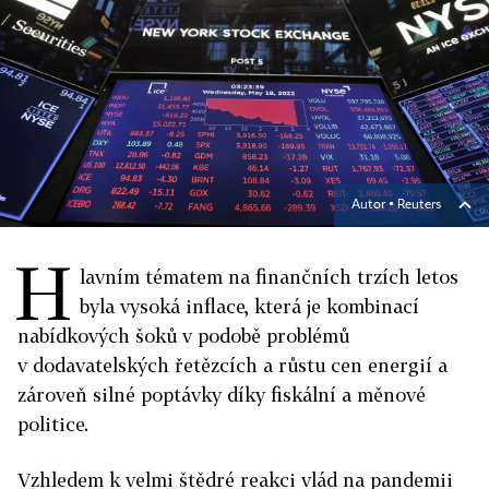
Autor ▪
Reuters
H
lavním tématem na finančních trzích letos
byla vysoká inflace, která je kombinací
nabídkových šoků v podobě problémů
v dodavatelských řetězcích a růstu cen energií a
zároveň silné poptávky díky fiskální a měnové
politice.
Vzhledem k velmi štědré reakci vlád na pandemii