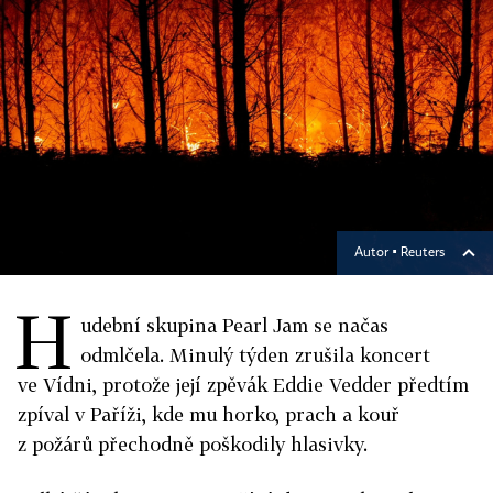
Autor ▪
Reuters
H
udební skupina Pearl Jam se načas
odmlčela. Minulý týden zrušila koncert
ve Vídni, protože její zpěvák Eddie Vedder předtím
zpíval v Paříži, kde mu horko, prach a kouř
z požárů přechodně poškodily hlasivky.