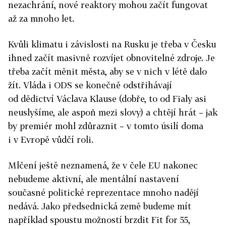
nezachrání, nové reaktory mohou začít fungovat
až za mnoho let.
Kvůli klimatu i závislosti na Rusku je třeba v Česku
ihned začít masivně rozvíjet obnovitelné zdroje. Je
třeba začít měnit města, aby se v nich v létě dalo
žít. Vláda i ODS se konečně odstřihávají
od dědictví Václava Klause (dobře, to od Fialy asi
neuslyšíme, ale aspoň mezi slovy) a chtějí hrát – jak
by premiér mohl zdůraznit – v tomto úsilí doma
i v Evropě vůdčí roli.
Mlčení ještě neznamená, že v čele EU nakonec
nebudeme aktivní, ale mentální nastavení
současné politické reprezentace mnoho nadějí
nedává. Jako předsednická země budeme mít
například spoustu možností brzdit Fit for 55,