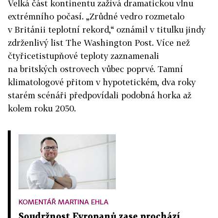
Velká část kontinentu zažívá dramatickou vlnu
extrémního počasí. „Zrůdné vedro rozmetalo
v Británii teplotní rekord,“ oznámil v titulku jindy
zdrženlivý list The Washington Post. Více než
čtyřicetistupňové teploty zaznamenali
na britských ostrovech vůbec poprvé. Tamní
klimatologové přitom v hypotetickém, dva roky
starém scénáři předpovídali podobná horka až
kolem roku 2050.
KOMENTÁŘ MARTINA EHLA
Soudržnost Evropanů zase prochází