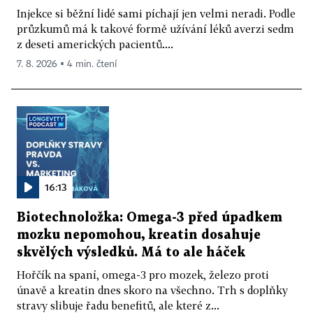
Injekce si běžní lidé sami píchají jen velmi neradi. Podle
průzkumů má k takové formě užívání léků averzi sedm
z deseti amerických pacientů....
7. 8. 2026 ▪ 4 min. čtení
16:13
Biotechnoložka: Omega-3 před úpadkem
mozku nepomohou, kreatin dosahuje
skvělých výsledků. Má to ale háček
Hořčík na spaní, omega-3 pro mozek, železo proti
únavě a kreatin dnes skoro na všechno. Trh s doplňky
stravy slibuje řadu benefitů, ale které z...