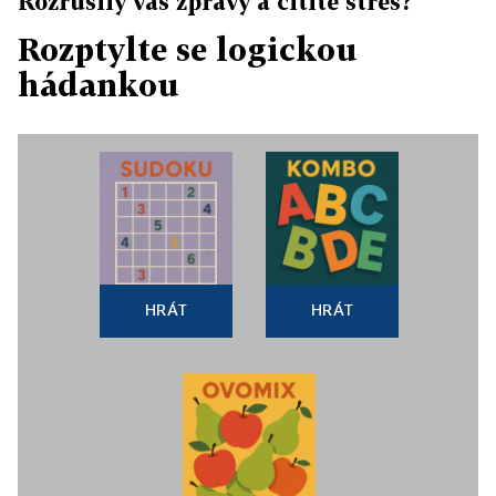
Rozrušily vás zprávy a cítíte stres?
Rozptylte se logickou
hádankou
HRÁT
HRÁT