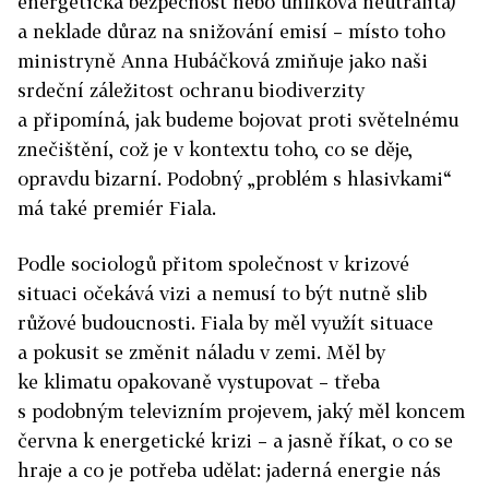
energetická bezpečnost nebo uhlíková neutralita)
a neklade důraz na snižování emisí – místo toho
ministryně Anna Hubáčková zmiňuje jako naši
srdeční záležitost ochranu biodiverzity
a připomíná, jak budeme bojovat proti světelnému
znečištění, což je v kontextu toho, co se děje,
opravdu bizarní. Podobný „problém s hlasivkami“
má také premiér Fiala.
Podle sociologů přitom společnost v krizové
situaci očekává vizi a nemusí to být nutně slib
růžové budoucnosti. Fiala by měl využít situace
a pokusit se změnit náladu v zemi. Měl by
ke klimatu opakovaně vystupovat – třeba
s podobným televizním projevem, jaký měl koncem
června k energetické krizi – a jasně říkat, o co se
hraje a co je potřeba udělat: jaderná energie nás