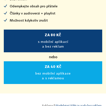
Odemykejte obsah pro přátele
Články v audioverzi + playlist
Možnost kdykoliv zrušit
ZA 80 KČ
s mobilní aplikací
a bez reklam
nebo
ZA 40 KČ
bez mobilní aplikace
a s reklamou
|
Předplatné HN+ je zcela bez reklam.