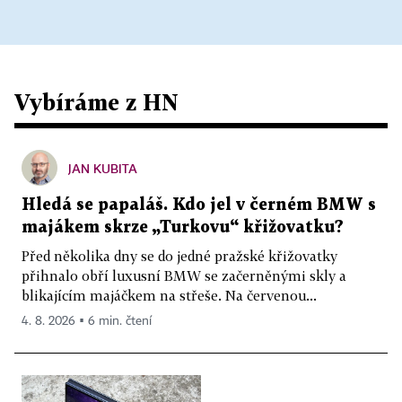
Vybíráme z HN
JAN KUBITA
Hledá se papaláš. Kdo jel v černém BMW s
majákem skrze „Turkovu“ křižovatku?
Před několika dny se do jedné pražské křižovatky
přihnalo obří luxusní BMW se začerněnými skly a
blikajícím majáčkem na střeše. Na červenou...
4. 8. 2026 ▪ 6 min. čtení