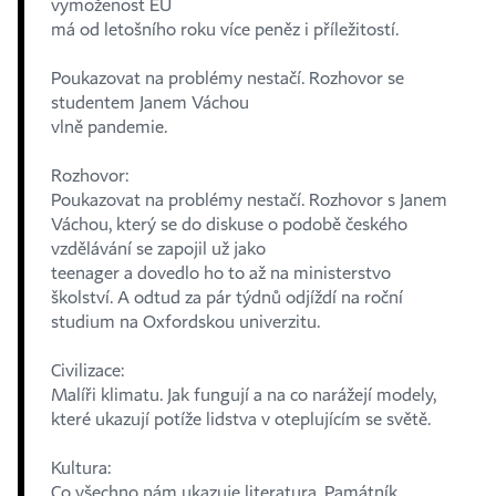
vymoženost EU
má od letošního roku více peněz i příležitostí.
Poukazovat na problémy nestačí. Rozhovor se
studentem Janem Váchou
vlně pandemie.
Rozhovor:
Poukazovat na problémy nestačí. Rozhovor s Janem
Váchou, který se do diskuse o podobě českého
vzdělávání se zapojil už jako
teenager a dovedlo ho to až na ministerstvo
školství. A odtud za pár týdnů odjíždí na roční
studium na Oxfordskou univerzitu.
Civilizace:
Malíři klimatu. Jak fungují a na co narážejí modely,
které ukazují potíže lidstva v oteplujícím se světě.
Kultura:
Co všechno nám ukazuje literatura. Památník