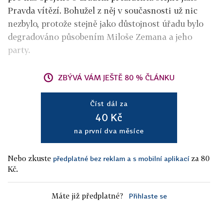
Pravda vítězí. Bohužel z něj v současnosti už nic
nezbylo, protože stejně jako důstojnost úřadu bylo
degradováno působením Miloše Zemana a jeho
party.
ZBÝVÁ VÁM JEŠTĚ 80 % ČLÁNKU
Číst dál za
40 Kč
na první dva měsíce
Nebo zkuste
za 80
předplatné bez reklam a s mobilní aplikací
Kč.
Máte již předplatné?
Přihlaste se