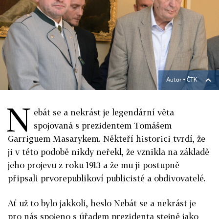
Autor ▪
ČTK
N
ebát se a nekrást je legendární věta
spojovaná s prezidentem Tomášem
Garriguem Masarykem. Někteří historici tvrdí, že
ji v této podobě nikdy neřekl, že vznikla na základě
jeho projevu z roku 1913 a že mu ji postupně
připsali prvorepublikoví publicisté a obdivovatelé.
Ať už to bylo jakkoli, heslo Nebát se a nekrást je
pro nás spojeno s úřadem prezidenta stejně jako