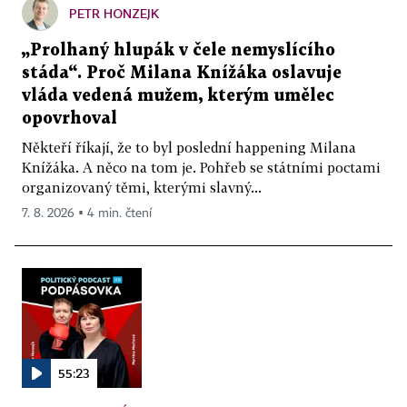
PETR HONZEJK
„Prolhaný hlupák v čele nemyslícího
stáda“. Proč Milana Knížáka oslavuje
vláda vedená mužem, kterým umělec
opovrhoval
Někteří říkají, že to byl poslední happening Milana
Knížáka. A něco na tom je. Pohřeb se státními poctami
organizovaný těmi, kterými slavný...
7. 8. 2026 ▪ 4 min. čtení
55:23