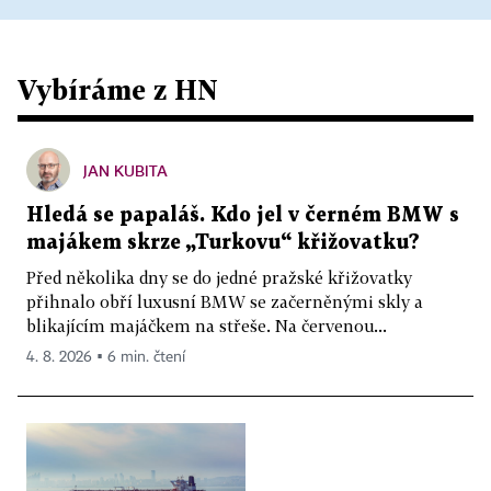
Vybíráme z HN
JAN KUBITA
Hledá se papaláš. Kdo jel v černém BMW s
majákem skrze „Turkovu“ křižovatku?
Před několika dny se do jedné pražské křižovatky
přihnalo obří luxusní BMW se začerněnými skly a
blikajícím majáčkem na střeše. Na červenou...
4. 8. 2026 ▪ 6 min. čtení