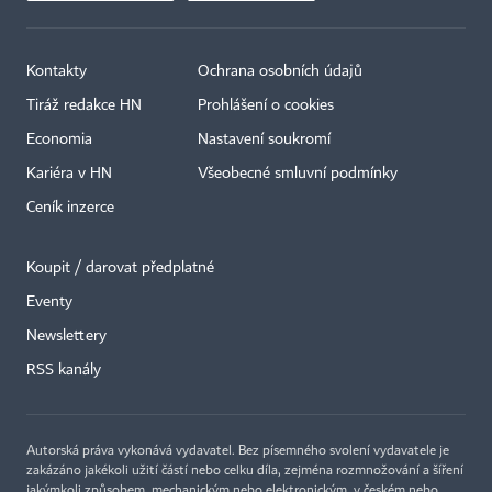
Kontakty
Ochrana osobních údajů
Tiráž redakce HN
Prohlášení o cookies
Economia
Nastavení soukromí
Kariéra v HN
Všeobecné smluvní podmínky
Ceník inzerce
Koupit / darovat předplatné
Eventy
Newslettery
RSS kanály
Autorská práva vykonává vydavatel. Bez písemného svolení vydavatele je
zakázáno jakékoli užití částí nebo celku díla, zejména rozmnožování a šíření
jakýmkoli způsobem, mechanickým nebo elektronickým, v českém nebo