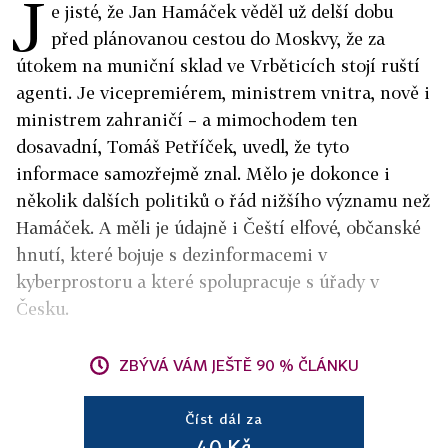
J
e jisté, že Jan Hamáček věděl už delší dobu
před plánovanou cestou do Moskvy, že za
útokem na muniční sklad ve Vrběticích stojí ruští
agenti. Je vicepremiérem, ministrem vnitra, nově i
ministrem zahraničí – a mimochodem ten
dosavadní, Tomáš Petříček, uvedl, že tyto
informace samozřejmě znal. Mělo je dokonce i
několik dalších politiků o řád nižšího významu než
Hamáček. A měli je údajně i Čeští elfové, občanské
hnutí, které bojuje s dezinformacemi v
kyberprostoru a které spolupracuje s úřady v
Česku.
ZBÝVÁ VÁM JEŠTĚ 90 % ČLÁNKU
Číst dál za
40 Kč