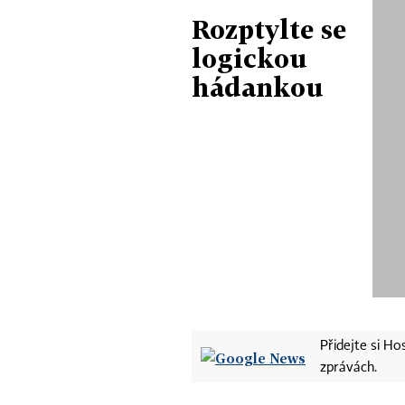
Rozptylte se
logickou
hádankou
Přidejte si H
zprávách.