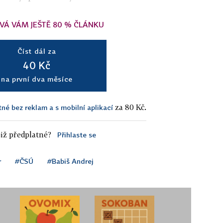
VÁ VÁM JEŠTĚ 80 % ČLÁNKU
Číst dál za
40 Kč
na první dva měsíce
za 80 Kč.
tné bez reklam a s mobilní aplikací
iž předplatné?
Přihlaste se
r
#ČSÚ
#Babiš Andrej