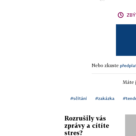
ZBÝ
Nebo zkuste
předpla
Máte j
#sčítání
#zakázka
#tend
Rozrušily vás
zprávy a cítíte
stres?