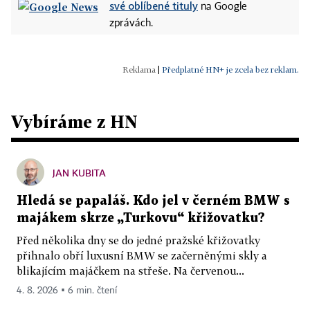
své oblíbené tituly
na Google
zprávách.
|
Předplatné HN+ je zcela bez reklam.
Vybíráme z HN
JAN KUBITA
Hledá se papaláš. Kdo jel v černém BMW s
majákem skrze „Turkovu“ křižovatku?
Před několika dny se do jedné pražské křižovatky
přihnalo obří luxusní BMW se začerněnými skly a
blikajícím majáčkem na střeše. Na červenou...
4. 8. 2026 ▪ 6 min. čtení