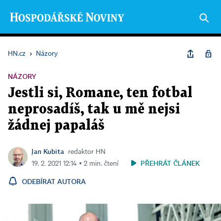
HN.cz
›
Názory
NÁZORY
Jestli si, Romane, ten fotbal
neprosadíš, tak u mě nejsi
žádnej papaláš
Jan Kubita
redaktor HN
PŘEHRÁT ČLÁNEK
19. 2. 2021 12:14 ▪ 2 min. čtení
ODEBÍRAT AUTORA