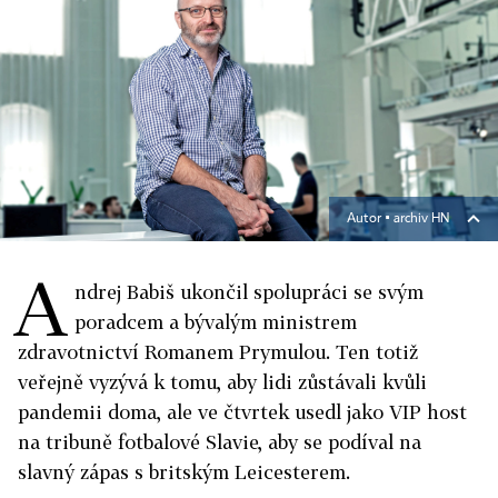
Autor ▪
archiv HN
A
ndrej Babiš ukončil spolupráci se svým
poradcem a bývalým ministrem
zdravotnictví Romanem Prymulou. Ten totiž
veřejně vyzývá k tomu, aby lidi zůstávali kvůli
pandemii doma, ale ve čtvrtek usedl jako VIP host
na tribuně fotbalové Slavie, aby se podíval na
slavný zápas s britským Leicesterem.