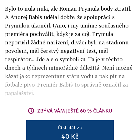
Bylo to nula nula, ale Roman Prymula body ztratil.
A Andrej Babiš udělal dobře, že spolupráci s
Prymulou ukončil. (Ano, i my umíme současného
premiéra pochválit, když je za co). Prymula
neporušil žádné nařízení, diváci byli na stadionu
povoleni, měl čerstvý negativní test, měl
respirátor... Jde ale o symboliku. Ta je v těchto
dnech a týdnech mimořádně důležitá. Není možné
kázat jako reprezentant státu vodu a pak pít na
fotbale pivo. Premiér Babiš to správně označil za
papalášství.
ZBÝVÁ VÁM JEŠTĚ 60 % ČLÁNKU
Číst dál za
40 Kč