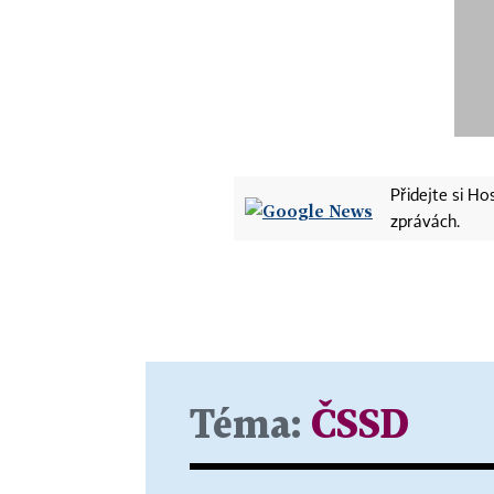
Přidejte si H
zprávách.
Téma:
ČSSD