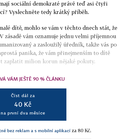
mají sociální demokraté právě teď asi čtyři
cí? Vyslechněte tedy krátký příběh.
alé dítě, mohlo se vám v těchto dnech stát, že
. V zásadě vám oznamuje jednu velmi příjemnou
humanizovaný a zasloužilý úředník, takže vás po
prostá panika, že vám přinejmenším to dítě
t zaplatit milion korun nějaké pokuty.
VÁ VÁM JEŠTĚ 90 % ČLÁNKU
Číst dál za
40 Kč
na první dva měsíce
za 80 Kč.
tné bez reklam a s mobilní aplikací