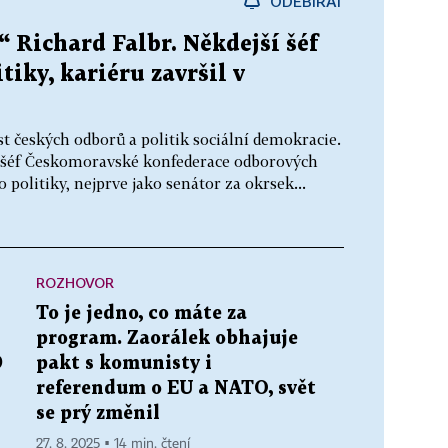
ODEBÍRAT
“ Richard Falbr. Někdejší šéf
tiky, kariéru završil v
t českých odborů a politik sociální demokracie.
l šéf Českomoravské konfederace odborových
o politiky, nejprve jako senátor za okrsek...
ROZHOVOR
To je jedno, co máte za
program. Zaorálek obhajuje
D
pakt s komunisty i
referendum o EU a NATO, svět
se prý změnil
27. 8. 2025 ▪ 14 min. čtení