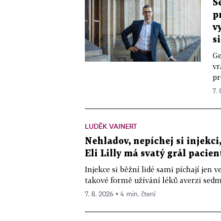
Š
p
v
s
Ge
vr
pr
7.
LUDĚK VAINERT
Nehladov, nepíchej si injekci,
Eli Lilly má svatý grál pacien
Injekce si běžní lidé sami píchají jen
takové formě užívání léků averzi sedm 
7. 8. 2026 ▪ 4 min. čtení