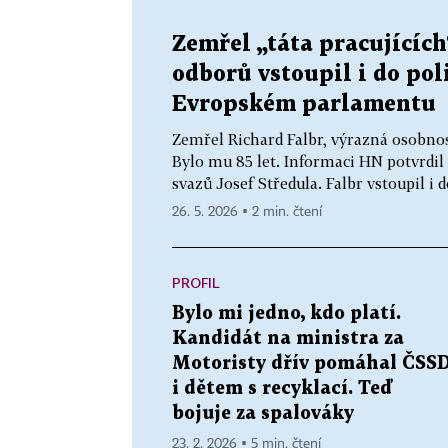
Zemřel „táta pracujících
odborů vstoupil i do poli
Evropském parlamentu
Zemřel Richard Falbr, výrazná osobnos
Bylo mu 85 let. Informaci HN potvrdi
svazů Josef Středula. Falbr vstoupil i d
26. 5. 2026 ▪ 2 min. čtení
PROFIL
Bylo mi jedno, kdo platí.
Kandidát na ministra za
Motoristy dřív pomáhal ČSS
i dětem s recyklací. Teď
bojuje za spalováky
23. 2. 2026 ▪ 5 min. čtení