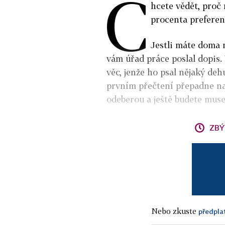
C
hcete vědět, proč 
procenta preferen
Jestli máte doma m
vám úřad práce poslal dopis
věc, jenže ho psal nějaký de
prvním přečtení přepadne na
odeberou a ještě budete muse
ZBÝ
Nebo zkuste
předpla