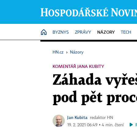
NÁZORY
HOME
BYZNYS
ZPRÁVY
TECH
HN.cz
›
Názory
KOMENTÁŘ JANA KUBITY
Záhada vyře
pod pět proc
Jan Kubita
redaktor HN
19. 2. 2021 06:49 ▪ 4 min. čtení