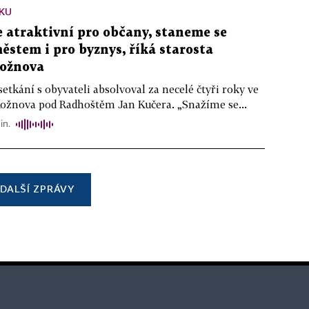
KU
atraktivní pro občany, staneme se
stem i pro byznys, říká starosta
ožnova
setkání s obyvateli absolvoval za necelé čtyři roky ve
Rožnova pod Radhoštěm Jan Kučera. „Snažíme se...
in.
DALŠÍ ZPRÁVY