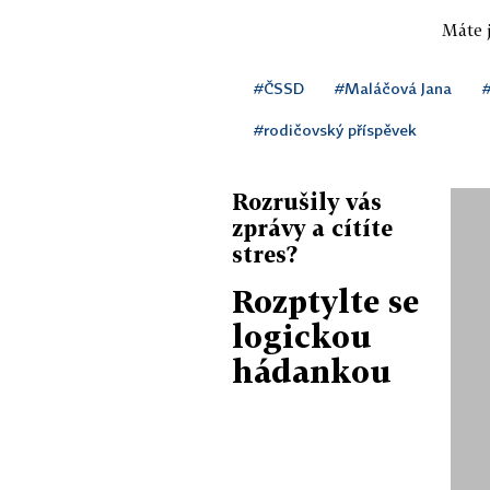
Máte j
#ČSSD
#Maláčová Jana
#
#rodičovský příspěvek
Rozrušily vás
zprávy a cítíte
stres?
Rozptylte se
logickou
hádankou