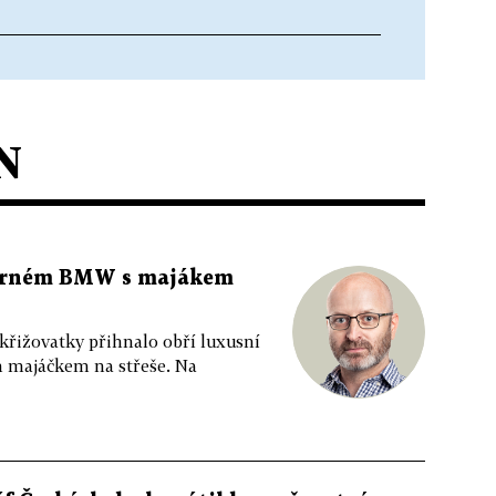
N
 černém BMW s majákem
 křižovatky přihnalo obří luxusní
m majáčkem na střeše. Na