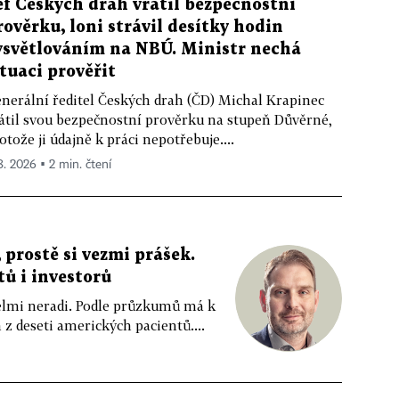
éf Českých drah vrátil bezpečnostní
rověrku, loni strávil desítky hodin
ysvětlováním na NBÚ. Ministr nechá
ituaci prověřit
nerální ředitel Českých drah (ČD) Michal Krapinec
átil svou bezpečnostní prověrku na stupeň Důvěrné,
otože ji údajně k práci nepotřebuje....
 8. 2026 ▪ 2 min. čtení
 prostě si vezmi prášek.
tů i investorů
 velmi neradi. Podle průzkumů má k
z deseti amerických pacientů....