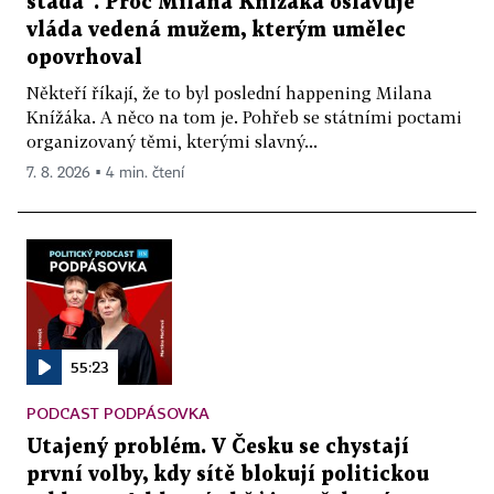
stáda“. Proč Milana Knížáka oslavuje
vláda vedená mužem, kterým umělec
opovrhoval
Někteří říkají, že to byl poslední happening Milana
Knížáka. A něco na tom je. Pohřeb se státními poctami
organizovaný těmi, kterými slavný...
7. 8. 2026 ▪ 4 min. čtení
55:23
PODCAST PODPÁSOVKA
Utajený problém. V Česku se chystají
první volby, kdy sítě blokují politickou