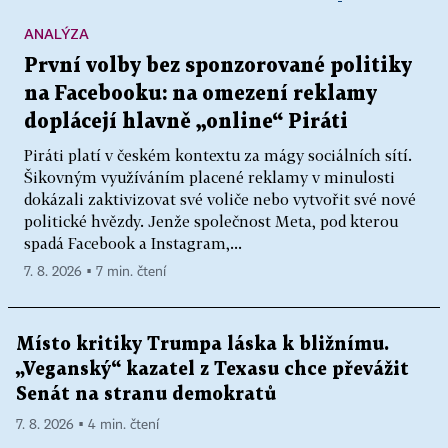
ANALÝZA
První volby bez sponzorované politiky
na Facebooku: na omezení reklamy
doplácejí hlavně „online“ Piráti
Piráti platí v českém kontextu za mágy sociálních sítí.
Šikovným využíváním placené reklamy v minulosti
dokázali zaktivizovat své voliče nebo vytvořit své nové
politické hvězdy. Jenže společnost Meta, pod kterou
spadá Facebook a Instagram,...
7. 8. 2026 ▪ 7 min. čtení
Místo kritiky Trumpa láska k bližnímu.
„Veganský“ kazatel z Texasu chce převážit
Senát na stranu demokratů
7. 8. 2026 ▪ 4 min. čtení