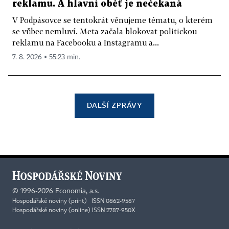
reklamu. A hlavní oběť je nečekaná
V Podpásovce se tentokrát věnujeme tématu, o kterém
se vůbec nemluví. Meta začala blokovat politickou
reklamu na Facebooku a Instagramu a...
7. 8. 2026 ▪ 55:23 min.
DALŠÍ ZPRÁVY
©
1996-2026
Economia, a.s.
Hospodářské noviny (print) ISSN 0862-9587
Hospodářské noviny (online) ISSN 2787-950X