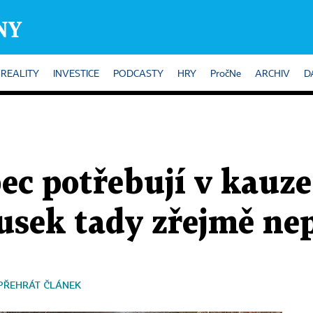
REALITY
INVESTICE
PODCASTY
HRY
PročNe
ARCHIV
D
ec potřebují v kauz
usek tady zřejmě ne
PŘEHRÁT ČLÁNEK