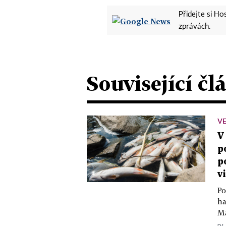
Přidejte si H
zprávách.
Související čl
VE
V
p
p
v
Po
ha
Ma