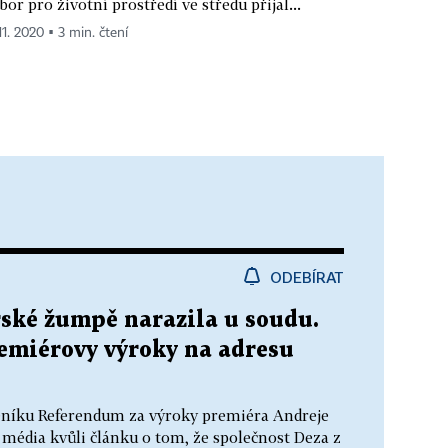
bor pro životní prostředí ve středu přijal...
11. 2020 ▪ 3 min. čtení
ODEBÍRAT
řské žumpě narazila u soudu.
remiérovy výroky na adresu
eníku Referendum za výroky premiéra Andreje
 média kvůli článku o tom, že společnost Deza z