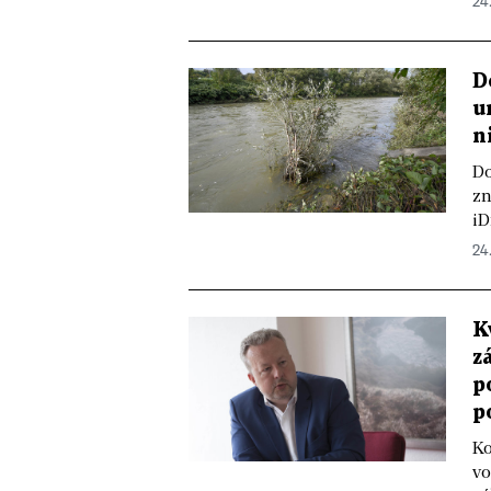
24.
D
u
n
Do
zn
iD
24.
K
z
p
p
Ko
vo