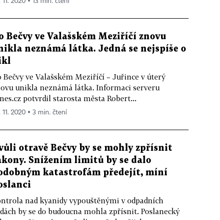
 11. 2020 ▪ 13 min. čtení
o Bečvy ve Valašském Meziříčí znovu
nikla neznámá látka. Jedná se nejspíše o
ikl
 Bečvy ve Valašském Meziříčí – Juřince v úterý
ovu unikla neznámá látka. Informaci serveru
nes.cz potvrdil starosta města Robert...
 11. 2020 ▪ 3 min. čtení
vůli otravě Bečvy by se mohly zpřísnit
ákony. Snížením limitů by se dalo
odobným katastrofám předejít, míní
oslanci
ntrola nad kyanidy vypouštěnými v odpadních
dách by se do budoucna mohla zpřísnit. Poslanecký