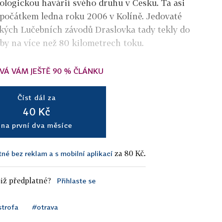
ologickou havárií svého druhu v Česku. Ta asi
a počátkem ledna roku 2006 v Kolíně. Jedovaté
ských Lučebních závodů Draslovka tady tekly do
yby na více než 80 kilometrech toku.
VÁ VÁM JEŠTĚ 90 % ČLÁNKU
Číst dál za
40 Kč
na první dva měsíce
za 80 Kč.
tné bez reklam a s mobilní aplikací
iž předplatné?
Přihlaste se
strofa
#otrava