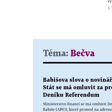
vý
5. 
Téma:
Bečva
Babišova slova o noviná
Stát se má omluvit za p
Deníku Referendum
Ministerstvo financí se má omluvit D
Babiše (ANO), které pronesl na adresu