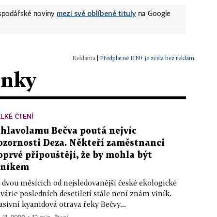
mezi své oblíbené tituly
ospodářské noviny
na Google
|
Předplatné HN+ je zcela bez reklam.
ánky
LKÉ ČTENÍ
 hlavolamu Bečva poutá nejvíc
ozornosti Deza. Někteří zaměstnanci
oprvé připouštějí, že by mohla být
iníkem
 dvou měsících od nejsledovanější české ekologické
várie posledních desetiletí stále není znám viník.
sivní kyanidová otrava řeky Bečvy...