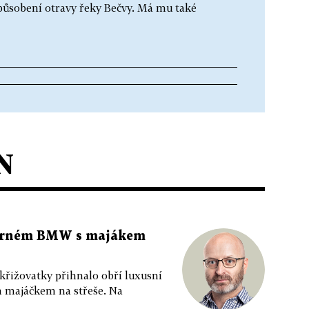
způsobení otravy řeky Bečvy. Má mu také
N
 černém BMW s majákem
 křižovatky přihnalo obří luxusní
m majáčkem na střeše. Na