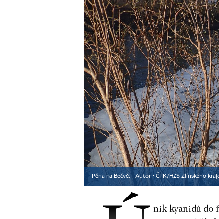
Pěna na Bečvě.
Autor ▪
ČTK/HZS Zlínského kraj
nik kyanidů do ř