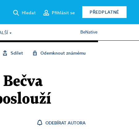
PŘEDPLATNÉ
Hledat
Přihlásit se
BeNative
ALŠÍ
Sdílet
Odemknout známému
e Bečva
poslouží
ODEBÍRAT AUTORA