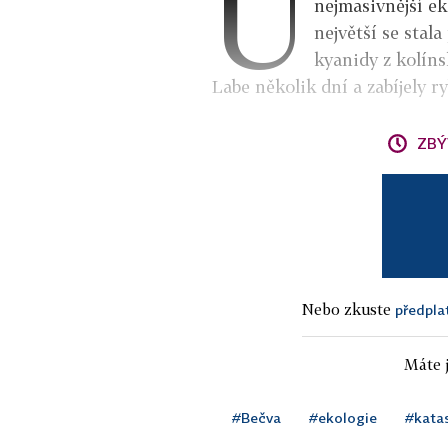
Ú
nejmasivnější ek
největší se stal
kyanidy z kolín
Labe několik dní a zabíjely r
ZBÝ
Nebo zkuste
předpla
Máte j
#Bečva
#ekologie
#kata