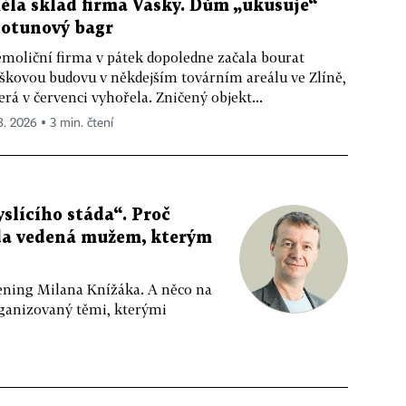
ěla sklad firma Vasky. Dům „ukusuje“
totunový bagr
moliční firma v pátek dopoledne začala bourat
škovou budovu v někdejším továrním areálu ve Zlíně,
erá v červenci vyhořela. Zničený objekt...
 8. 2026 ▪ 3 min. čtení
slícího stáda“. Proč
da vedená mužem, kterým
ppening Milana Knížáka. A něco na
rganizovaný těmi, kterými