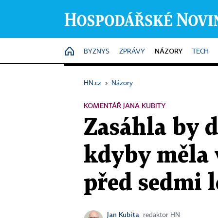
NÁZORY
HOME
BYZNYS
ZPRÁVY
TECH
HN.cz
›
Názory
KOMENTÁŘ JANA KUBITY
Zasáhla by d
kdyby měla v
před sedmi l
Jan Kubita
redaktor HN