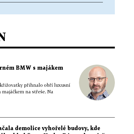
N
 černém BMW s majákem
 křižovatky přihnalo obří luxusní
m majáčkem na střeše. Na
ačala demolice vyhořelé budovy, kde