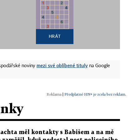
HRÁT
mezi své oblíbené tituly
ospodářské noviny
na Google
|
Předplatné HN+ je zcela bez reklam.
ánky
lachta měl kontakty s Babišem a na mě