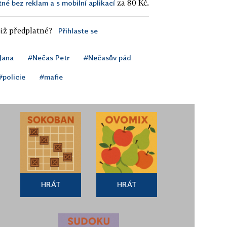
za 80 Kč.
tné bez reklam a s mobilní aplikací
iž předplatné?
Přihlaste se
Jana
#Nečas Petr
#Nečasův pád
#policie
#mafie
HRÁT
HRÁT