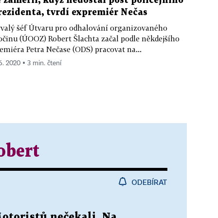
e zaměřil, když nedostal post policejního
rezidenta, tvrdí expremiér Nečas
valý šéf Útvaru pro odhalování organizovaného
očinu (ÚOOZ) Robert Šlachta začal podle někdejšího
emiéra Petra Nečase (ODS) pracovat na...
 6. 2020 ▪ 3 min. čtení
obert
ODEBÍRAT
otoristů nečekali. Na