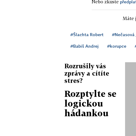
Nebo zkuste
předpla
Máte j
#Šlachta Robert
#Nečasová 
#Babiš Andrej
#korupce
Rozrušily vás
zprávy a cítíte
stres?
Rozptylte se
logickou
hádankou