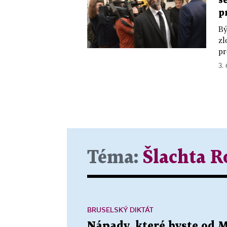
s
p
Bý
zl
pr
3.
Téma:
Šlachta R
BRUSELSKÝ DIKTÁT
Nápady, které byste od M