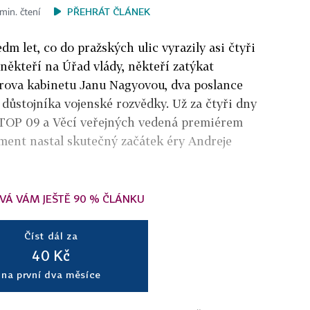
PŘEHRÁT ČLÁNEK
min. čtení
dm let, co do pražských ulic vyrazily asi čtyři
 někteří na Úřad vlády, někteří zatýkat
rova kabinetu Janu Nagyovou, dva poslance
důstojníka vojenské rozvědky. Už za čtyři dny
 TOP 09 a Věcí veřejných vedená premiérem
ent nastal skutečný začátek éry Andreje
VÁ VÁM JEŠTĚ 90 % ČLÁNKU
Číst dál za
40 Kč
na první dva měsíce