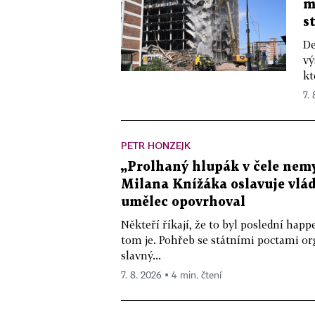
m
s
De
vý
kt
7.
PETR HONZEJK
„Prolhaný hlupák v čele nemy
Milana Knížáka oslavuje vlá
umělec opovrhoval
Někteří říkají, že to byl poslední ha
tom je. Pohřeb se státními poctami o
slavný...
7. 8. 2026 ▪ 4 min. čtení