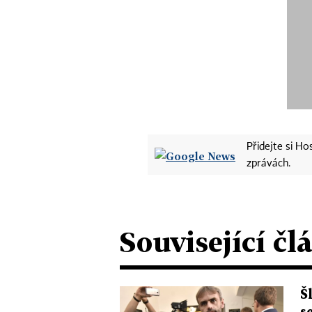
Přidejte si H
zprávách.
Související čl
Š