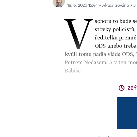
18. 6. 2020 15:44 ▪ Aktualizováno ▪ 5 
V
sobotu to bude se
stovky policistů,
ředitelku premié
ODS anebo třeba 
kvůli tomu padla vláda ODS,
Petrem Nečasem. A v ten mom
Babiše.
ZBÝ