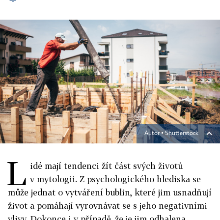
Autor ▪
Shutterstock
L
idé mají tendenci žít část svých životů
v mytologii. Z psychologického hlediska se
může jednat o vytváření bublin, které jim usnadňují
život a pomáhají vyrovnávat se s jeho negativními
vlivy. Dokonce i v případě, že je jim odhalena