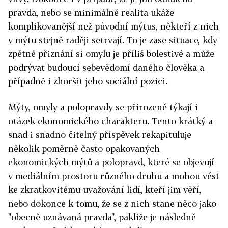
pravda, nebo se minimálně realita ukáže
komplikovanější než původní mýtus, někteří z nich
v mýtu stejně raději setrvají. To je zase situace, kdy
zpětné přiznání si omylu je příliš bolestivé a může
podrývat budoucí sebevědomí daného člověka a
případně i zhoršit jeho sociální pozici.
Mýty, omyly a polopravdy se přirozeně týkají i
otázek ekonomického charakteru. Tento krátký a
snad i snadno čitelný příspěvek rekapituluje
několik poměrně často opakovaných
ekonomických mýtů a polopravd, které se objevují
v mediálním prostoru různého druhu a mohou vést
ke zkratkovitému uvažování lidí, kteří jim věří,
nebo dokonce k tomu, že se z nich stane něco jako
"obecně uznávaná pravda", pakliže je následně