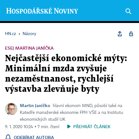
HN.cz
›
Názory
ESEJ MARTINA JANÍČKA
Nejčastější ekonomické mýty:
Minimální mzda zvyšuje
nezaměstnanost, rychlejší
výstavba zlevňuje byty
Martin Janíčko
hlavní ekonom MND, působí také na
Katedře manažerské ekonomie FPH VŠE a na Institutu
ekonomických studií UK
PŘEHRÁT ČLÁNEK
9. 1. 2020 10:24 ▪ 7 min. čtení
ODEBÍRAT AUTORA