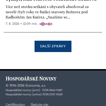
Více než stovku setkání s obyvateli absolvoval za
necelé čtyři roky ve funkci starosty Rožnova pod
Radhoštěm Jan Kučera. „Snažíme se...
7. 8. 2026 ▪ 32:09 min.
DALŠÍ ZPRÁVY
©
1996-2026
Economia, a.s.
Hospodářské noviny (print) ISSN 0862-9587
Hospodářské noviny (online) ISSN 2787-950X
Certifikováno
Sledujte nás