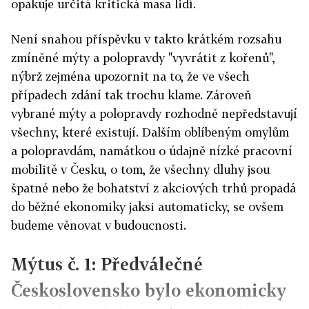
opakuje určitá kritická masa lidí.
Není snahou příspěvku v takto krátkém rozsahu
zmíněné mýty a polopravdy "vyvrátit z kořenů",
nýbrž zejména upozornit na to, že ve všech
případech zdání tak trochu klame. Zároveň
vybrané mýty a polopravdy rozhodně nepředstavují
všechny, které existují. Dalším oblíbeným omylům
a polopravdám, namátkou o údajně nízké pracovní
mobilitě v Česku, o tom, že všechny dluhy jsou
špatné nebo že bohatství z akciových trhů propadá
do běžné ekonomiky jaksi automaticky, se ovšem
budeme věnovat v budoucnosti.
Mýtus č. 1: Předválečné
Československo bylo ekonomicky