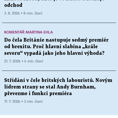
odchod
3. 8. 2026 ▪ 8 min. čtení
KOMENTÁŘ MARTINA EHLA
Do čela Británie nastupuje sedmý premiér
od brexitu. Proč hlavní slabina „krále
severu“ vypadá jako jeho hlavní výhoda?
21. 7. 2026 ▪ 4 min. čtení
Střídání v čele britských labouristů. Novým
lídrem strany se stal Andy Burnham,
převezme i funkci premiéra
17. 7. 2026 ▪ 3 min. čtení