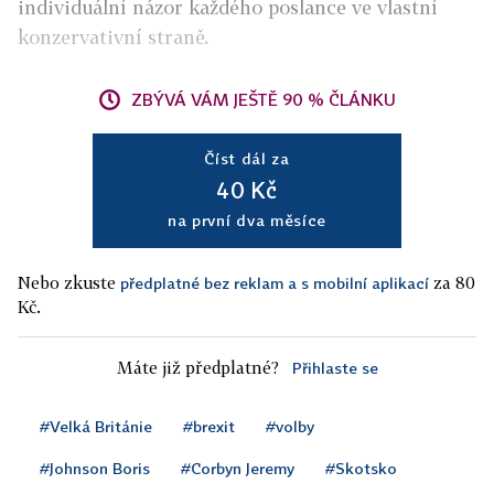
individuální názor každého poslance ve vlastní
konzervativní straně.
ZBÝVÁ VÁM JEŠTĚ 90 % ČLÁNKU
Číst dál za
40 Kč
na první dva měsíce
Nebo zkuste
za 80
předplatné bez reklam a s mobilní aplikací
Kč.
Máte již předplatné?
Přihlaste se
#Velká Británie
#brexit
#volby
#Johnson Boris
#Corbyn Jeremy
#Skotsko