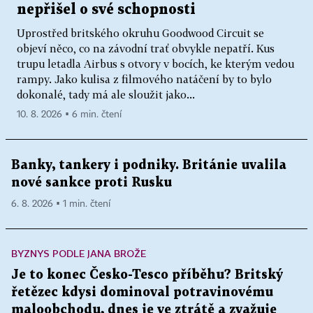
nepřišel o své schopnosti
Uprostřed britského okruhu Goodwood Circuit se
objeví něco, co na závodní trať obvykle nepatří. Kus
trupu letadla Airbus s otvory v bocích, ke kterým vedou
rampy. Jako kulisa z filmového natáčení by to bylo
dokonalé, tady má ale sloužit jako...
10. 8. 2026 ▪ 6 min. čtení
Banky, tankery i podniky. Británie uvalila
nové sankce proti Rusku
6. 8. 2026 ▪ 1 min. čtení
BYZNYS PODLE JANA BROŽE
Je to konec Česko-Tesco příběhu? Britský
řetězec kdysi dominoval potravinovému
maloobchodu, dnes je ve ztrátě a zvažuje