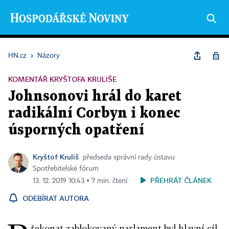
HN.cz
›
Názory
KOMENTÁŘ KRYŠTOFA KRULIŠE
Johnsonovi hrál do karet
radikální Corbyn i konec
úsporných opatření
Kryštof Kruliš
předseda správní rady ústavu
Spotřebitelské fórum
PŘEHRÁT ČLÁNEK
13. 12. 2019 10:43 ▪ 7 min. čtení
ODEBÍRAT AUTORA
řekonat zablokovaný parlament byl hlavní cíl,