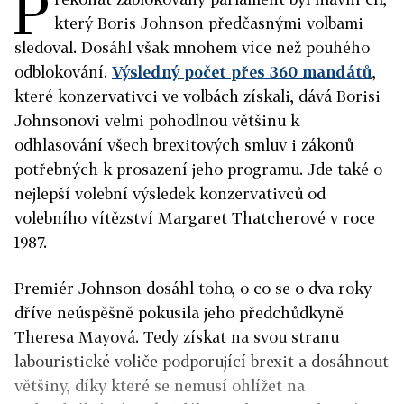
P
který Boris Johnson předčasnými volbami
sledoval. Dosáhl však mnohem více než pouhého
odblokování.
Výsledný počet přes 360 mandátů
,
které konzervativci ve volbách získali, dává Borisi
Johnsonovi velmi pohodlnou většinu k
odhlasování všech brexitových smluv i zákonů
potřebných k prosazení jeho programu. Jde také o
nejlepší volební výsledek konzervativců od
volebního vítězství Margaret Thatcherové v roce
1987.
Premiér Johnson dosáhl toho, o co se o dva roky
dříve neúspěšně pokusila jeho předchůdkyně
Theresa Mayová. Tedy získat na svou stranu
labouristické voliče podporující brexit a dosáhnout
většiny, díky které se nemusí ohlížet na