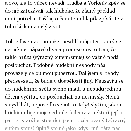
slovo, ale to vůbec nevadí. Hudba a Yorkeův zpěv se
do mě zařezávají tak hluboko, že žádný překlad
není potřeba. Tuším, o čem ten chlapík zpívá. Je z
toho láska na celý život.
Tuhle fascinaci bohužel nesdílí můj otec, který se
na mě nechápavě dívá a pronese cosi o tom, že
tahle hrůza (výrazný eufemismus) se vážně nedá
poslouchat. Podobné hudební neshody nás
provázely celou mou pubertou. Dal jsem si tehdy
předsevzetí, že budu v dospělosti jiný. Neuzavřu se
do hudebního světa svého mládí a nebudu jednou
dětem vyčítat, co poslouchají za nesmysly. Nemá
smysl lhát, nepovedlo se mi to. Když slyším, jakou
hudbu miluje moje sedmiletá dcera a někteří její o
pár let starší vrstevníci, jsem rozčarovaný (výrazný
eufemismus) úplně stejně jako kdysi můj táta nad