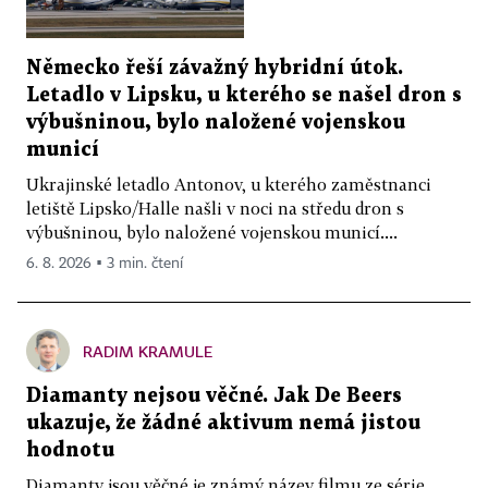
Německo řeší závažný hybridní útok.
Letadlo v Lipsku, u kterého se našel dron s
výbušninou, bylo naložené vojenskou
municí
Ukrajinské letadlo Antonov, u kterého zaměstnanci
letiště Lipsko/Halle našli v noci na středu dron s
výbušninou, bylo naložené vojenskou municí....
6. 8. 2026 ▪ 3 min. čtení
RADIM KRAMULE
Diamanty nejsou věčné. Jak De Beers
ukazuje, že žádné aktivum nemá jistou
hodnotu
Diamanty jsou věčné je známý název filmu ze série