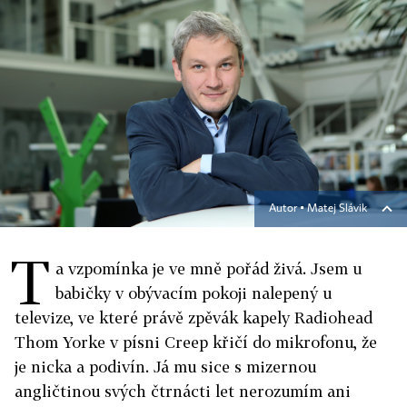
Autor ▪
Matej Slávik
T
a vzpomínka je ve mně pořád živá. Jsem u
babičky v obývacím pokoji nalepený u
televize, ve které právě zpěvák kapely Radiohead
Thom Yorke v písni Creep křičí do mikrofonu, že
je nicka a podivín. Já mu sice s mizernou
angličtinou svých čtrnácti let nerozumím ani