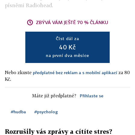
písněmi Radiohead.
ZBÝVÁ VÁM JEŠTĚ 70 % ČLÁNKU
Číst dál za
40 Kč
na první dva měsíce
Nebo zkuste
za 80
předplatné bez reklam a s mobilní aplikací
Kč.
Máte již předplatné?
Přihlaste se
#hudba
#psycholog
Rozrušily vás zprávy a cítíte stres?