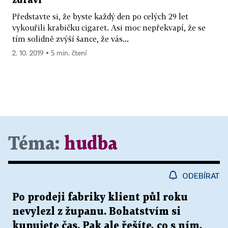
zdraví
Představte si, že byste každý den po celých 29 let
vykouřili krabičku cigaret. Asi moc nepřekvapí, že se
tím solidně zvýší šance, že vás...
2. 10. 2019 ▪ 5 min. čtení
Téma:
hudba
ODEBÍRAT
Po prodeji fabriky klient půl roku
nevylezl z županu. Bohatstvím si
kupujete čas. Pak ale řešíte, co s ním,