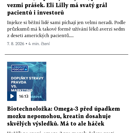
vezmi prášek. Eli Lilly má svatý grál
pacientů i investorů
Injekce si běžní lidé sami píchají jen velmi neradi. Podle
průzkumů má k takové formě užívání léků averzi sedm
z deseti amerických pacientů....
7. 8. 2026 ▪ 4 min. čtení
16:13
Biotechnoložka: Omega-3 před úpadkem
mozku nepomohou, kreatin dosahuje
skvělých výsledků. Má to ale háček