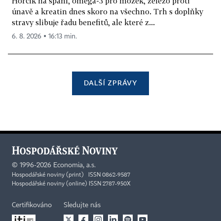
Hořčík na spaní, omega-3 pro mozek, železo proti
únavě a kreatin dnes skoro na všechno. Trh s doplňky
stravy slibuje řadu benefitů, ale které z...
6. 8. 2026 ▪ 16:13 min.
DALŠÍ ZPRÁVY
©
1996-2026
Economia, a.s.
Hospodářské noviny (print) ISSN 0862-9587
Hospodářské noviny (online) ISSN 2787-950X
Certifikováno
Sledujte nás