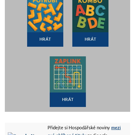
HRÁT
HRÁT
HRÁT
mezi
Přidejte si Hospodářské noviny