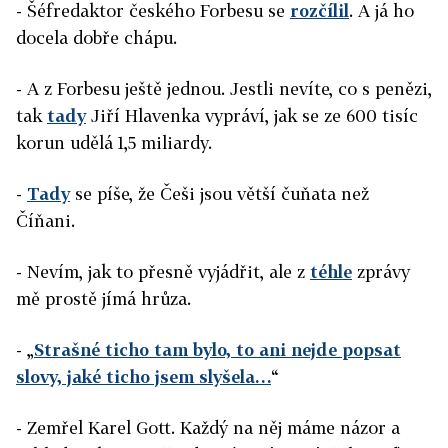
- Šéfredaktor českého Forbesu se
rozčílil
. A já ho
docela dobře chápu.
- A z Forbesu ještě jednou. Jestli nevíte, co s penězi,
tak
tady
Jiří Hlavenka vypráví, jak se ze 600 tisíc
korun udělá 1,5 miliardy.
-
Tady
se píše, že Češi jsou větší čuňata než
Číňani.
- Nevím, jak to přesně vyjádřit, ale z
téhle
zprávy
mě prostě jímá hrůza.
- „
Strašné ticho tam bylo, to ani nejde popsat
slovy, jaké ticho jsem slyšela…
“
- Zemřel Karel Gott. Každý na něj máme názor a