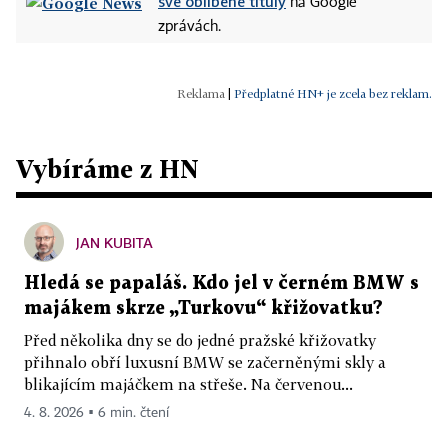
své oblíbené tituly
na Google
zprávách.
|
Předplatné HN+ je zcela bez reklam.
Vybíráme z HN
JAN KUBITA
Hledá se papaláš. Kdo jel v černém BMW s
majákem skrze „Turkovu“ křižovatku?
Před několika dny se do jedné pražské křižovatky
přihnalo obří luxusní BMW se začerněnými skly a
blikajícím majáčkem na střeše. Na červenou...
4. 8. 2026 ▪ 6 min. čtení