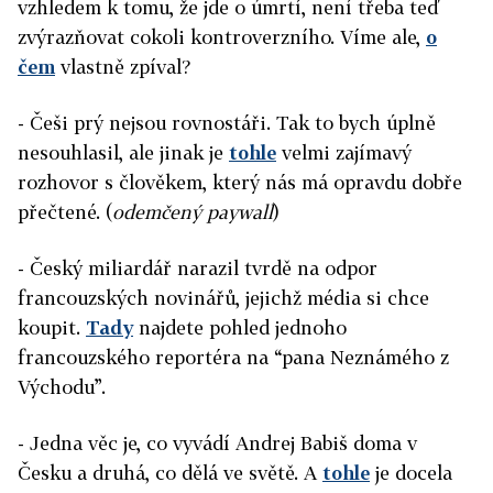
vzhledem k tomu, že jde o úmrtí, není třeba teď
zvýrazňovat cokoli kontroverzního. Víme ale,
o
čem
vlastně zpíval?
- Češi prý nejsou rovnostáři. Tak to bych úplně
nesouhlasil, ale jinak je
tohle
velmi zajímavý
rozhovor s člověkem, který nás má opravdu dobře
přečtené. (
odemčený paywall
)
- Český miliardář narazil tvrdě na odpor
francouzských novinářů, jejichž média si chce
koupit.
Tady
najdete pohled jednoho
francouzského reportéra na “pana Neznámého z
Východu”.
- Jedna věc je, co vyvádí Andrej Babiš doma v
Česku a druhá, co dělá ve světě. A
tohle
je docela