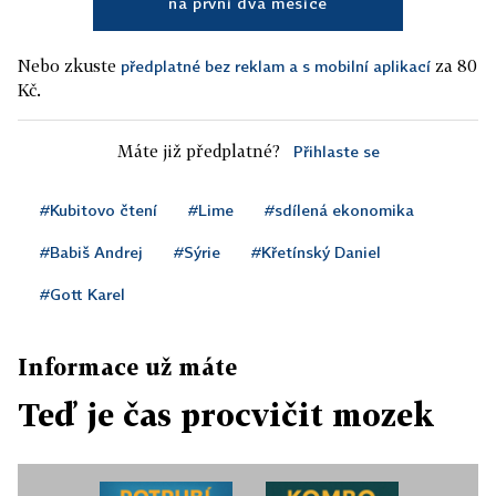
na první dva měsíce
Nebo zkuste
za 80
předplatné bez reklam a s mobilní aplikací
Kč.
Máte již předplatné?
Přihlaste se
#Kubitovo čtení
#Lime
#sdílená ekonomika
#Babiš Andrej
#Sýrie
#Křetínský Daniel
#Gott Karel
Informace už máte
Teď je čas procvičit mozek