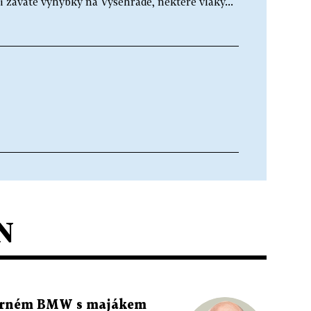
i zaváté výhybky na Vyšehradě, některé vlaky...
N
 černém BMW s majákem