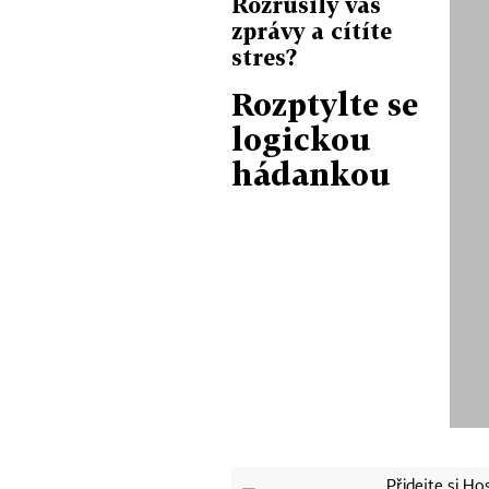
Rozrušily vás
zprávy a cítíte
stres?
Rozptylte se
logickou
hádankou
Přidejte si H