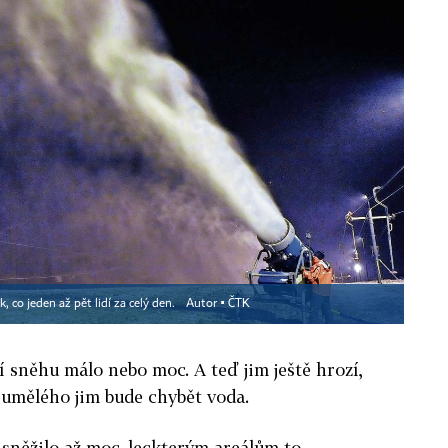
 co jeden až pět lidí za celý den.
Autor ▪
ČTK
í sněhu málo nebo moc. A teď jim ještě hrozí,
 umělého jim bude chybět voda.
 sněžilo až moc, leckterým areálům to