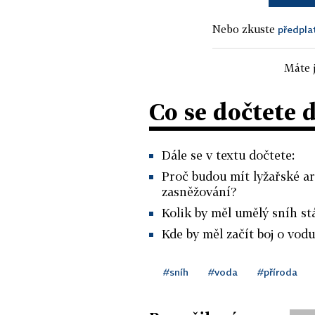
Nebo zkuste
předpla
Máte j
Co se dočtete 
Dále se v textu dočtete:
Proč budou mít lyžařské a
zasněžování?
Kolik by měl umělý sníh st
Kde by měl začít boj o vod
#sníh
#voda
#příroda