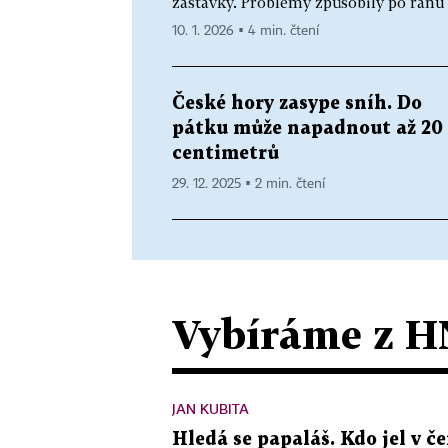
zastávky. Problémy způsobily po ránu 
10. 1. 2026 ▪ 4 min. čtení
České hory zasype sníh. Do
pátku může napadnout až 20
centimetrů
29. 12. 2025 ▪ 2 min. čtení
Vybíráme z H
JAN KUBITA
Hledá se papaláš. Kdo jel v