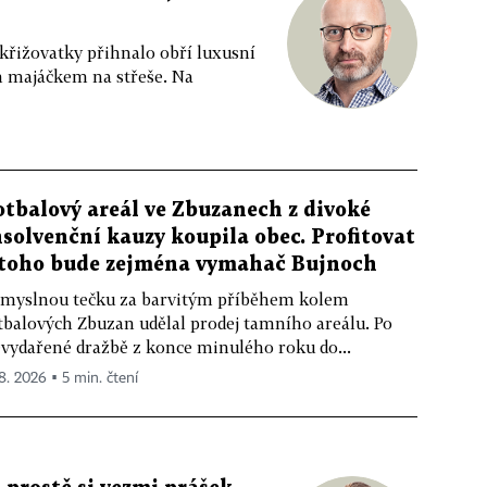
 křižovatky přihnalo obří luxusní
m majáčkem na střeše. Na
otbalový areál ve Zbuzanech z divoké
nsolvenční kauzy koupila obec. Profitovat
 toho bude zejména vymahač Bujnoch
myslnou tečku za barvitým příběhem kolem
tbalových Zbuzan udělal prodej tamního areálu. Po
vydařené dražbě z konce minulého roku do...
 8. 2026 ▪ 5 min. čtení