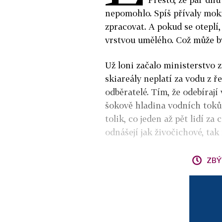
nepomohlo. Spíš přívaly mokr
zpracovat. A pokud se oteplí,
vrstvou umělého. Což může bý
Už loni začalo ministerstvo z
skiareály neplatí za vodu z ř
odběratelé. Tím, že odebírají
šokově hladina vodních toků
tolik, co jeden až pět lidí z
odnášejí jak živočichové, tak 
ZBÝ