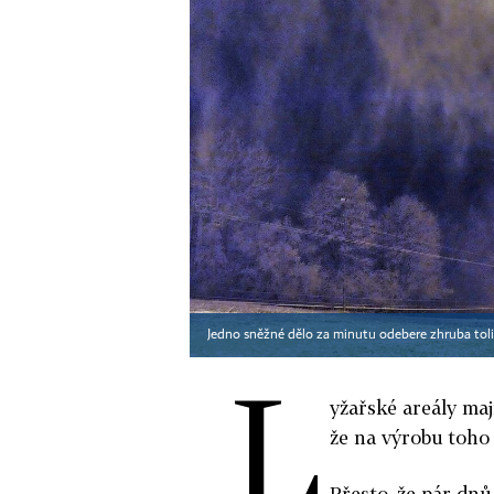
Jedno sněžné dělo za minutu odebere zhruba tolik,
L
yžařské areály maj
že na výrobu toho
Přesto, že pár dnů