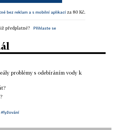
za 80 Kč.
tné bez reklam a s mobilní aplikací
iž předplatné?
Přihlaste se
dál
reály problémy s odebíráním vody k
át?
u?
#lyžování