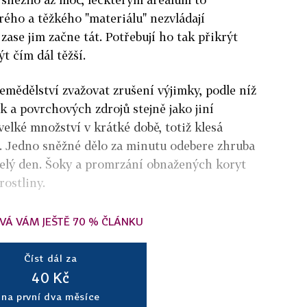
ého a těžkého "materiálu" nezvládají
 zase jim začne tát. Potřebují ho tak přikrýt
t čím dál těžší.
emědělství zvažovat zrušení výjimky, podle níž
ek a povrchových zdrojů stejně jako jiní
 velké množství v krátké době, totiž klesá
. Jedno sněžné dělo za minutu odebere zhruba
a celý den. Šoky a promrzání obnažených koryt
rostliny.
VÁ VÁM JEŠTĚ 70 % ČLÁNKU
Číst dál za
40 Kč
na první dva měsíce