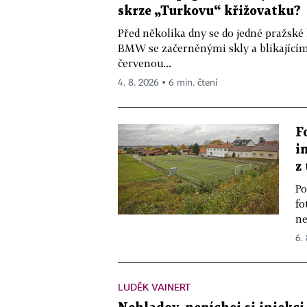
skrze „Turkovu“ křižovatku?
Před několika dny se do jedné pražské
BMW se začerněnými skly a blikající
červenou...
4. 8. 2026 ▪ 6 min. čtení
F
i
z
Po
fo
ne
6.
LUDĚK VAINERT