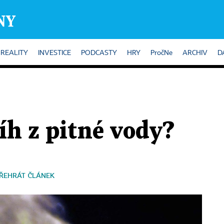
REALITY
INVESTICE
PODCASTY
HRY
PročNe
ARCHIV
D
íh z pitné vody?
ŘEHRÁT ČLÁNEK