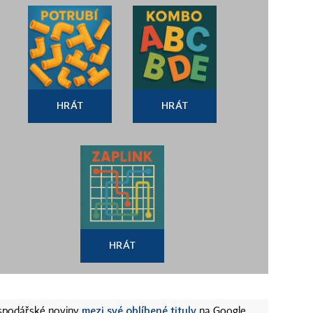
HRÁT
HRÁT
HRÁT
mezi své oblíbené tituly
ospodářské noviny
na Google