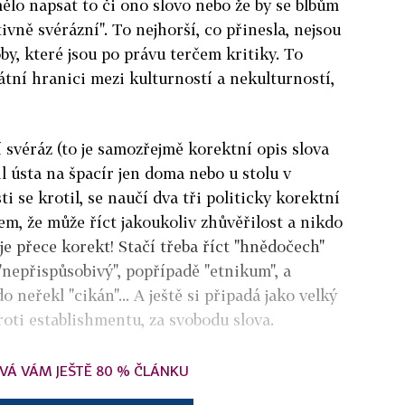
mělo napsat to či ono slovo nebo že by se blbům
ivně svérázní". To nejhorší, co přinesla, nejsou
oby, které jsou po právu terčem kritiky. To
kátní hranici mezi kulturností a nekulturností,
 svéráz (to je samozřejmě korektní opis slova
il ústa na špacír jen doma nebo u stolu v
i se krotil, se naučí dva tři politicky korektní
m, že může říct jakoukoliv zhůvěřilost a nikdo
je přece korekt! Stačí třeba říct "hnědočech"
"nepřispůsobivý", popřípadě "etnikum", a
o neřekl "cikán"... A ještě si připadá jako velký
roti establishmentu, za svobodu slova.
VÁ VÁM JEŠTĚ 80 % ČLÁNKU