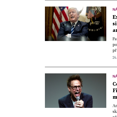
N
E
s
a
Pa
po
př
24
N
C
F
m
Am
sk
př