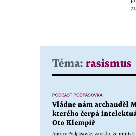
23.
Téma:
rasismus
PODCAST PODPÁSOVKA
Vládne nám archanděl Mi
kterého čerpá intelektuá
Oto Klempíř
Autory Podpásovky zaujalo, že minist