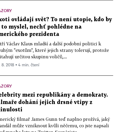
ÁZORY
xoti ovládají svět? To není utopie, kdo by
i to myslel, nechť pohlédne na
merického prezidenta
tří Václav Klaus mladší a další podobní politici k
uhým "exotům", které jejich strany tolerují, protože
itahují určitou skupinu voličů,...
. 8. 2018 ▪ 4 min. čtení
ÁZORY
elebrity mezi republikány a demokraty.
ilmaře dohání jejich drsné vtipy z
inulosti
erický filmař James Gunn teď naplno prožívá, jaký
andál může vzniknout kvůli něčemu, co jste napsali
ed mnoha lety na Twitter. Scenárista...