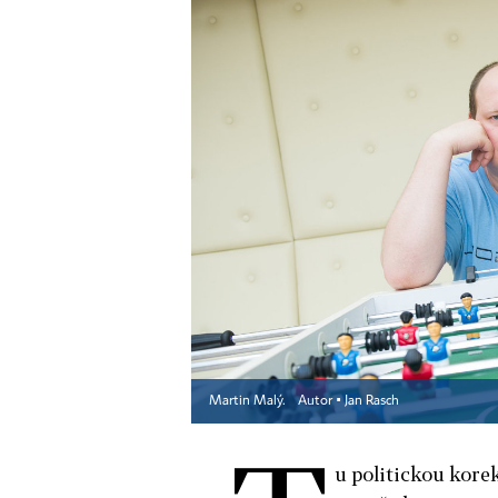
Martin Malý.
Autor ▪
Jan Rasch
u politickou kore