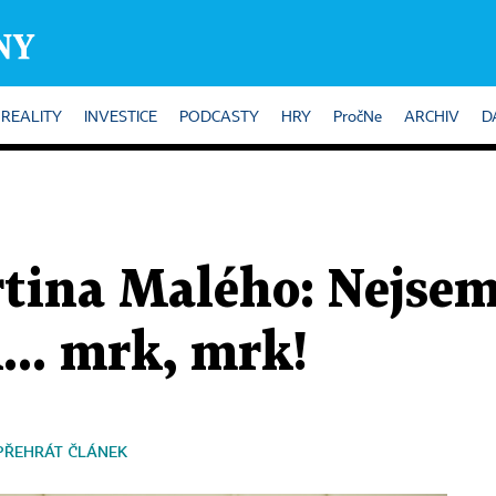
REALITY
INVESTICE
PODCASTY
HRY
PročNe
ARCHIV
D
tina Malého: Nejsem 
ak... mrk, mrk!
PŘEHRÁT ČLÁNEK