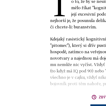
T
o to, že by se nes
mělo říkat "kognit
její excesivní pod
nejhorší je, že posunula deli
či chcete-li: buranstvím.
Kdejaký rasistický kognitivní
"pitomec"), který si dřív pust
hospodě, zatímco na veřejnost
novotvary a najednou má doje
mu nemůže nic vyčíst. Vždyť 
(to když má IQ pod 90) nebo 
všechno je v cajku, vždyť nikd
bojovník proti těm nahoře, p
ZBÝ