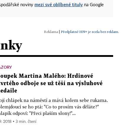
mezi své oblíbené tituly
ospodářské noviny
na Google
|
Předplatné HN+ je zcela bez reklam.
ánky
ÁZORY
loupek Martina Malého: Hrdinové
tvrtého odboje se už těší na výsluhové
edaile
ojí chlápek na náměstí a mává kolem sebe rukama.
lemjdoucí se ho ptá: "Co to prosím vás děláte?"
lapík odpoví: "Přeci plaším slony!"...
9. 2018 ▪ 3 min. čtení