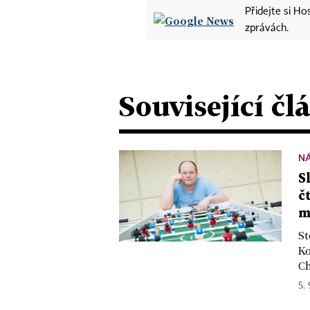
Přidejte si H
zprávách.
Související čl
N
S
č
m
St
Ko
Ch
5. 