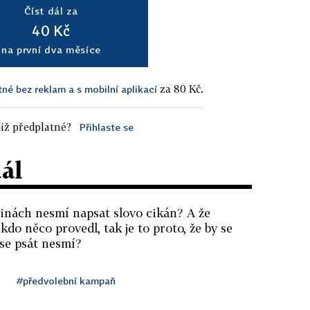
Číst dál za
40 Kč
na první dva měsíce
za 80 Kč.
tné bez reklam a s mobilní aplikací
iž předplatné?
Přihlaste se
dál
ovinách nesmí napsat slovo cikán? A že
kdo něco provedl, tak je to proto, že by se
 se psát nesmí?
#předvolební kampaň