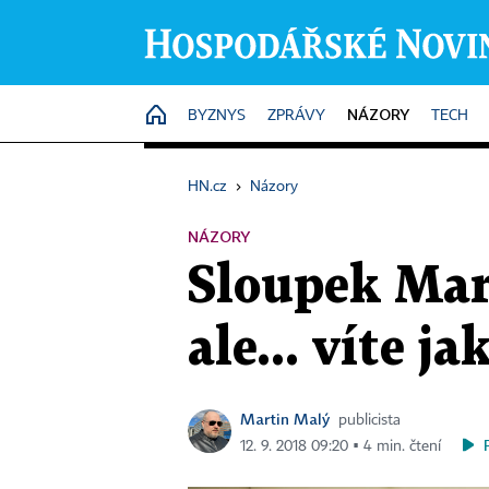
NÁZORY
HOME
BYZNYS
ZPRÁVY
TECH
HN.cz
›
Názory
NÁZORY
Sloupek Mar
ale... víte j
Martin Malý
publicista
12. 9. 2018 09:20 ▪ 4 min. čtení