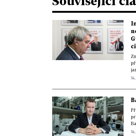
Související čl
I
n
G
c
Zn
př
ja
14.
B
Př
pr
Ba
14.