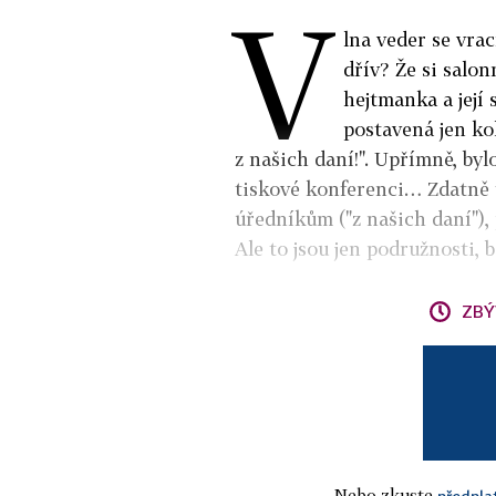
V
lna veder se vrací
dřív? Že si salo
hejtmanka a její 
postavená jen ko
z našich daní!". Upřímně, byl
tiskové konferenci… Zdatně 
úředníkům ("z našich daní"), p
Ale to jsou jen podružnosti, b
ZBÝ
Nebo zkuste
předpla