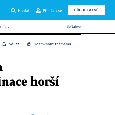
PŘEDPLATNÉ
Hledat
Přihlásit se
BeNative
ALŠÍ
Sdílet
Odemknout známému
a
nace horší