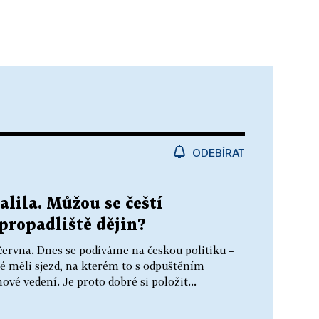
ODEBÍRAT
lila. Můžou se čeští
 propadliště dějin?
 června. Dnes se podíváme na českou politiku –
té měli sjezd, na kterém to s odpuštěním
ové vedení. Je proto dobré si položit...