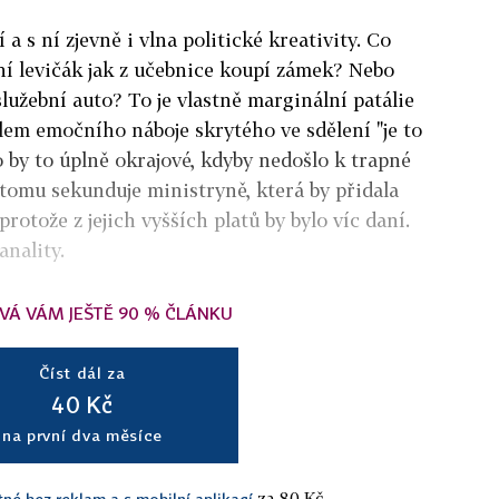
 a s ní zjevně i vlna politické kreativity. Co
nní levičák jak z učebnice koupí zámek? Nebo
služební auto? To je vlastně marginální patálie
lem emočního náboje skrytého ve sdělení "je to
o by to úplně okrajové, kdyby nedošlo k trapné
tomu sekunduje ministryně, která by přidala
rotože z jejich vyšších platů by bylo víc daní.
anality.
VÁ VÁM JEŠTĚ 90 % ČLÁNKU
Číst dál za
40 Kč
na první dva měsíce
za 80 Kč.
tné bez reklam a s mobilní aplikací