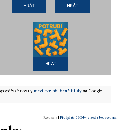
HRÁT
HRÁT
HRÁT
mezi své oblíbené tituly
ospodářské noviny
na Google
|
Předplatné HN+ je zcela bez reklam.