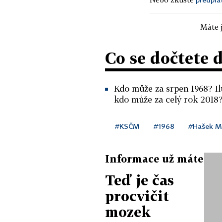
Máte j
Co se dočtete 
Kdo může za srpen 1968? I
kdo může za celý rok 2018
#KSČM
#1968
#Hašek M
Informace už máte
Teď je čas
procvičit
mozek