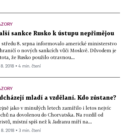
ÁZORY
alší sankce Rusko k ústupu nepřimějou
 středu 8. srpna informovalo americké ministerstvo
hraničí o nových sankcích vůči Moskvě. Důvodem je
stota, že Rusko použilo otravnou...
 8. 2018 ▪ 4 min. čtení
ÁZORY
dcházejí mladí a vzdělaní. Kdo zůstane?
ejně jako v minulých letech zamířilo i letos nejvíc
chů na dovolenou do Chorvatska. Na rozdíl od
ristů, místní spíš než k Jadranu míří na...
 8. 2018 ▪ 3 min. čtení