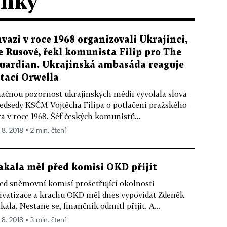
ánky
nvazi v roce 1968 organizovali Ukrajinci,
e Rusové, řekl komunista Filip pro The
uardian. Ukrajinská ambasáda reaguje
itací Orwella
ačnou pozornost ukrajinských médií vyvolala slova
edsedy KSČM Vojtěcha Filipa o potlačení pražského
ra v roce 1968. Šéf českých komunistů...
 8. 2018 ▪ 2 min. čtení
akala měl před komisi OKD přijít
ed sněmovní komisí prošetřující okolnosti
ivatizace a krachu OKD měl dnes vypovídat Zdeněk
kala. Nestane se, finančník odmítl přijít. A...
 8. 2018 ▪ 3 min. čtení