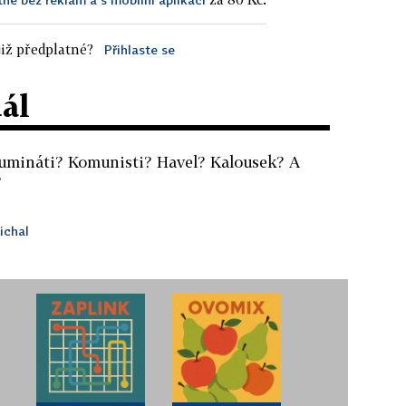
iž předplatné?
Přihlaste se
dál
lumináti? Komunisti? Havel? Kalousek? A
?
ichal