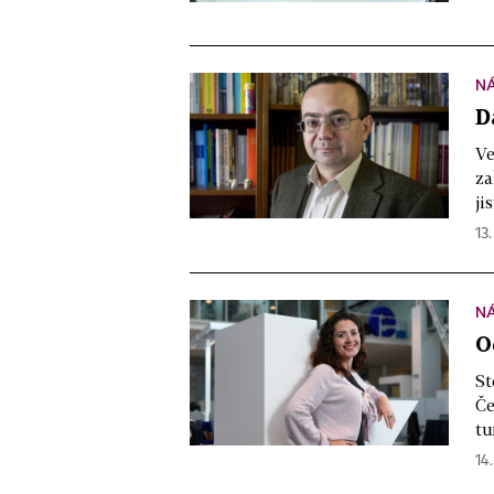
N
D
Ve
za
ji
13.
N
O
St
Če
tu
14.