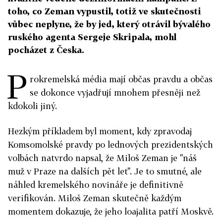
toho, co Zeman vypustil, totiž ve skutečnosti
vůbec neplyne, že by jed, který otrávil bývalého
ruského agenta Sergeje Skripala, mohl
pocházet z Česka.
P
rokremelská média mají občas pravdu a občas
se dokonce vyjadřují mnohem přesněji než
kdokoli jiný.
Hezkým příkladem byl moment, kdy zpravodaj
Komsomolské pravdy po lednových prezidentských
volbách natvrdo napsal, že Miloš Zeman je "náš
muž v Praze na dalších pět let". Je to smutné, ale
náhled kremelského novináře je definitivně
verifikován. Miloš Zeman skutečně každým
momentem dokazuje, že jeho loajalita patří Moskvě.