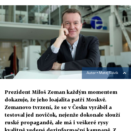
Autor ▪
Matej Slávik
Prezident Miloš Zeman každým momentem
dokazuje, že jeho loajalita patří Moskvě.
Zemanovo tvrzení, že se v Česku vyráběl a
testoval jed novičok, nejenže dokonale slouží
ruské propagandě, ale má i veškeré rysy
kvalitně vedené dezinformační kampaně. Z