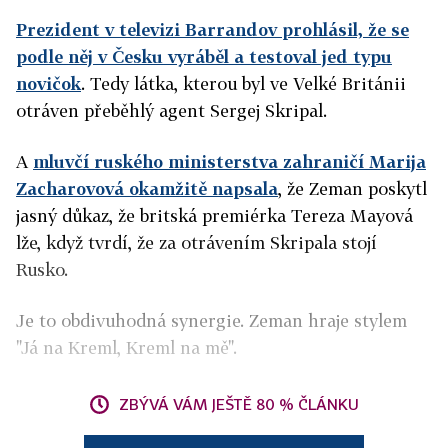
Prezident v televizi Barrandov prohlásil, že se
podle něj v Česku vyráběl a testoval jed typu
novičok
. Tedy látka, kterou byl ve Velké Británii
otráven přeběhlý agent Sergej Skripal.
A
mluvčí ruského ministerstva zahraničí Marija
Zacharovová okamžitě napsala
, že Zeman poskytl
jasný důkaz, že britská premiérka Tereza Mayová
lže, když tvrdí, že za otrávením Skripala stojí
Rusko.
Je to obdivuhodná synergie. Zeman hraje stylem
"Já na Kreml, Kreml na mě".
ZBÝVÁ VÁM JEŠTĚ 80 % ČLÁNKU