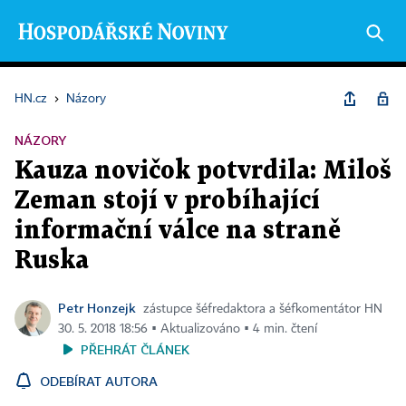
HN.cz
›
Názory
NÁZORY
Kauza novičok potvrdila: Miloš
Zeman stojí v probíhající
informační válce na straně
Ruska
Petr Honzejk
zástupce šéfredaktora a šéfkomentátor HN
30. 5. 2018 18:56 ▪ Aktualizováno ▪ 4 min. čtení
PŘEHRÁT ČLÁNEK
ODEBÍRAT AUTORA