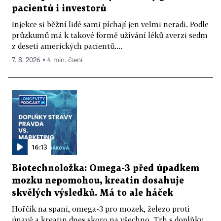
pacientů i investorů
Injekce si běžní lidé sami píchají jen velmi neradi. Podle
průzkumů má k takové formě užívání léků averzi sedm
z deseti amerických pacientů....
7. 8. 2026 ▪ 4 min. čtení
16:13
Biotechnoložka: Omega-3 před úpadkem
mozku nepomohou, kreatin dosahuje
skvělých výsledků. Má to ale háček
Hořčík na spaní, omega-3 pro mozek, železo proti
únavě a kreatin dnes skoro na všechno. Trh s doplňky