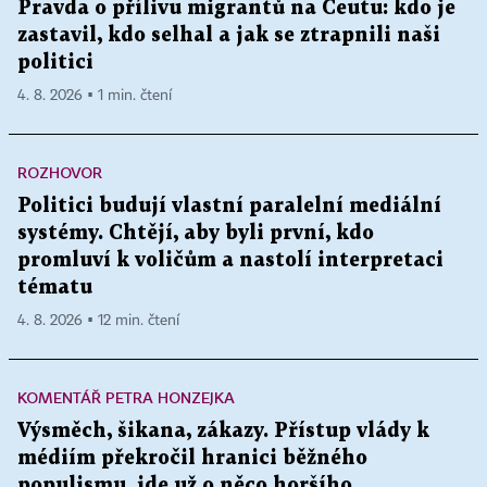
Pravda o přílivu migrantů na Ceutu: kdo je
zastavil, kdo selhal a jak se ztrapnili naši
politici
4. 8. 2026 ▪ 1 min. čtení
ROZHOVOR
Politici budují vlastní paralelní mediální
systémy. Chtějí, aby byli první, kdo
promluví k voličům a nastolí interpretaci
tématu
4. 8. 2026 ▪ 12 min. čtení
KOMENTÁŘ PETRA HONZEJKA
Výsměch, šikana, zákazy. Přístup vlády k
médiím překročil hranici běžného
populismu, jde už o něco horšího