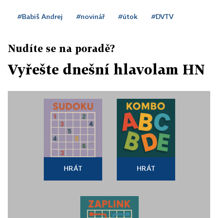
#Babiš Andrej
#novinář
#útok
#DVTV
Nudíte se na poradě?
Vyřešte dnešní hlavolam HN
HRÁT
HRÁT