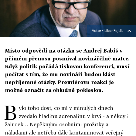
Autor ▪
Libor Fojtík
Místo odpovědi na otázku se Andrej Babiš v
přímém přenosu posmíval novinářčině matce.
Když politik pořádá tiskovou konferenci, musí
počítat s tím, že mu novináři budou klást
nepříjemné otázky. Premiérovu reakci je
možné označit za obludně pokleslou.
B
ylo toho dost, co mi v minulých dnech
zvedalo hladinu adrenalinu v krvi - a někdy i
žaludek… Nepěknými osobními prožitky a
náladami ale netřeba dále kontaminovat veřejný