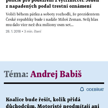
policie pro podezření z výtržnictví. Jeden
z napadených podal trestní oznámení
Voliči během pátku a soboty rozhodli, že prezidentem
České republiky bude i nadále Miloš Zeman. Svůj hlas
mu dalo více než dva miliony osm set...
28. 1. 2018 ▪ 3 min. čtení
Téma:
Andrej Babiš
ODEBÍRAT
Koalice bude řešit, kolik přidá
důchodcům. Motoristé neodmítají ani