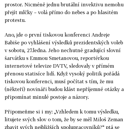
prostor. Nicméně jednu brutální invektivu nemohu
přejít mlčky – volá přímo do nebes a po hlasitém
protestu.
Ano, jde o první tiskovou konferenci Andreje
Babiše po vyhlášení výsledků prezidentských voleb
v sobotu, 27.ledna. Jeho nechutně gradující slovní
šarvátku s Emmou Smetanovou, reportérkou
internetové televize DVTV, sledovaly v přímém
přenosu statisíce lidí. Když vysoký politik pořádá
tiskovou konferenci, musí počítat s tím, že mu
(někteří) novináři budou klást nepříjemné otázky a
připomínat minulé postoje a názory.
Připomeňme si i my: „Vzhledem k tomu výsledku,
litujete svých slov o tom, že by se měl Miloš Zeman
zbavit svých nejbližších spolupracovníků?“ ptá se