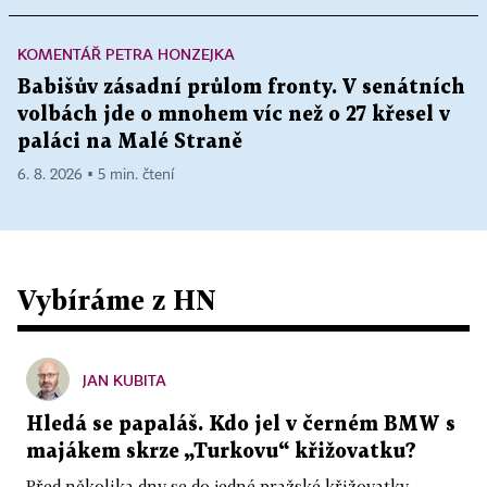
KOMENTÁŘ PETRA HONZEJKA
Babišův zásadní průlom fronty. V senátních
volbách jde o mnohem víc než o 27 křesel v
paláci na Malé Straně
6. 8. 2026 ▪ 5 min. čtení
Vybíráme z HN
JAN KUBITA
Hledá se papaláš. Kdo jel v černém BMW s
majákem skrze „Turkovu“ křižovatku?
Před několika dny se do jedné pražské křižovatky