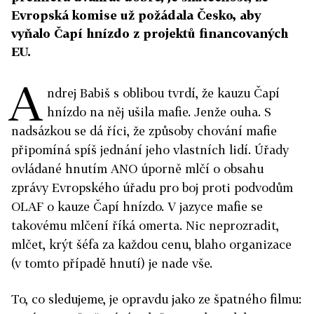
Evropská komise už požádala Česko, aby
vyňalo Čapí hnízdo z projektů financovaných
EU.
A
ndrej Babiš s oblibou tvrdí, že kauzu Čapí
hnízdo na něj ušila mafie. Jenže ouha. S
nadsázkou se dá říci, že způsoby chování mafie
připomíná spíš jednání jeho vlastních lidí. Úřady
ovládané hnutím ANO úporně mlčí o obsahu
zprávy Evropského úřadu pro boj proti podvodům
OLAF o kauze Čapí hnízdo. V jazyce mafie se
takovému mlčení říká omerta. Nic neprozradit,
mlčet, krýt šéfa za každou cenu, blaho organizace
(v tomto případě hnutí) je nade vše.
To, co sledujeme, je opravdu jako ze špatného filmu: