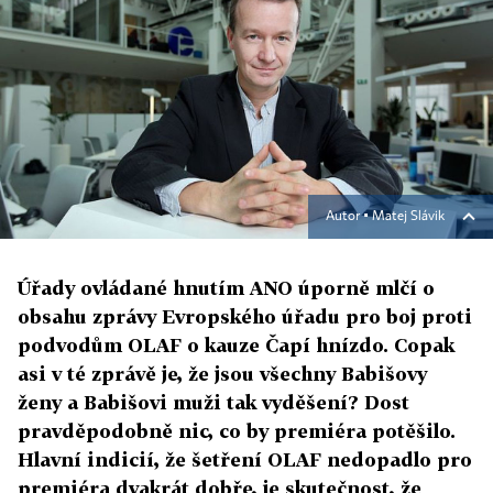
Autor ▪
Matej Slávik
Úřady ovládané hnutím ANO úporně mlčí o
obsahu zprávy Evropského úřadu pro boj proti
podvodům OLAF o kauze Čapí hnízdo. Copak
asi v té zprávě je, že jsou všechny Babišovy
ženy a Babišovi muži tak vyděšení? Dost
pravděpodobně nic, co by premiéra potěšilo.
Hlavní indicií, že šetření OLAF nedopadlo pro
premiéra dvakrát dobře, je skutečnost, že