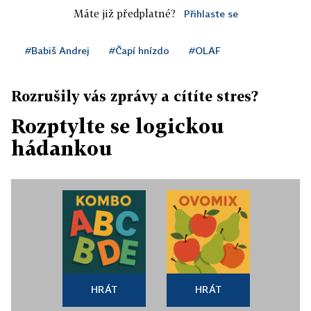
Máte již předplatné?
Přihlaste se
#Babiš Andrej
#Čapí hnízdo
#OLAF
Rozrušily vás zprávy a cítíte stres?
Rozptylte se logickou
hádankou
HRÁT
HRÁT