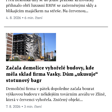
přihnalo obří luxusní BMW se začerněnými skly a
blikajícím majáčkem na střeše. Na červenou...
4. 8. 2026 ▪ 6 min. čtení
Začala demolice vyhořelé budovy, kde
měla sklad firma Vasky. Dům „ukusuje“
stotunový bagr
Demoliční firma v pátek dopoledne začala bourat
výškovou budovu v někdejším továrním areálu ve Zlíně,
která v červenci vyhořela. Zničený objekt...
7. 8. 2026 ▪ 3 min. čtení