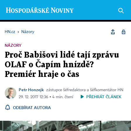
HN.cz
›
Názory
NÁZORY
Proč Babišovi lidé tají zprávu
OLAF o Čapím hnízdě?
Premiér hraje o čas
Petr Honzejk
zástupce šéfredaktora a šéfkomentátor HN
PŘEHRÁT ČLÁNEK
29. 12. 2017 12:36 ▪ 4 min. čtení
ODEBÍRAT AUTORA