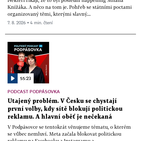
Knížáka. A něco na tom je. Pohřeb se státními poctami
organizovaný těmi, kterými slavný...
7. 8. 2026 ▪ 4 min. čtení
55:23
PODCAST PODPÁSOVKA
Utajený problém. V Česku se chystají
první volby, kdy sítě blokují politickou
reklamu. A hlavní oběť je nečekaná
V Podpásovce se tentokrát věnujeme tématu, o kterém
se vůbec nemluví. Meta začala blokovat politickou
reklamu na Facebooku a Instagramu a...