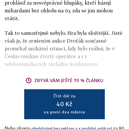
prohlásil za nesvéprávné hlupáky, kteří házejí
miliardami bez ohledu na to, zda se jim mohou
vrátit.
Tak to samozřejmě nebylo. Hra byla složitější. Jisté
však je, že zrušením aukce Dvořák současně
promrhal unikátní situaci, kdy bylo reálné, že v
Česku vznikne čtvrtý operátor a i v
telekomunikacích zavládne konkurence.
ZBÝVÁ VÁM JEŠTĚ 70 % ČLÁNKU
Číst dál za
40 Kč
na první dva měsíce
Nebo zkuste
za 80
předplatné bez reklam a s mobilní aplikací