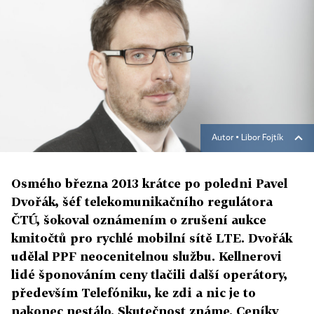
Autor ▪
Libor Fojtík
Osmého března 2013 krátce po poledni Pavel
Dvořák, šéf telekomunikačního regulátora
ČTÚ, šokoval oznámením o zrušení aukce
kmitočtů pro rychlé mobilní sítě LTE. Dvořák
udělal PPF neocenitelnou službu. Kellnerovi
lidé šponováním ceny tlačili další operátory,
především Telefóniku, ke zdi a nic je to
nakonec nestálo. Skutečnost známe. Ceníky