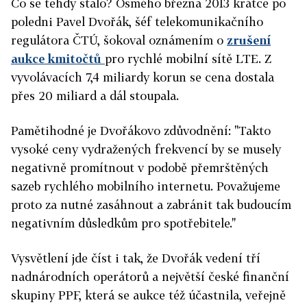
Co se tehdy stalo? Osmého března 2013 krátce po
poledni Pavel Dvořák, šéf telekomunikačního
regulátora ČTÚ, šokoval oznámením o
zrušení
aukce kmitočtů
pro rychlé mobilní sítě LTE. Z
vyvolávacích 7,4 miliardy korun se cena dostala
přes 20 miliard a dál stoupala.
Pamětihodné je Dvořákovo zdůvodnění: "Takto
vysoké ceny vydražených frekvencí by se musely
negativně promítnout v podobě přemrštěných
sazeb rychlého mobilního internetu. Považujeme
proto za nutné zasáhnout a zabránit tak budoucím
negativním důsledkům pro spotřebitele."
Vysvětlení jde číst i tak, že Dvořák vedení tří
nadnárodních operátorů a největší české finanční
skupiny PPF, která se aukce též účastnila, veřejně