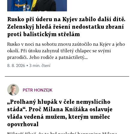
Rusko při úderu na Kyjev zabilo další dítě.
Zelenskyj hledá řešení nedostatku zbraní
proti balistickým střelám
Rusko v noci na sobotu znovu zaútočilo na Kyjev a jeho
okolí. Při útoku zahynul tříletý chlapec se svými
prarodiči. Jeho rodiče a patnáctiletý...
8. 8. 2026 ▪ 3 min. čtení
PETR HONZEJK
„Prolhaný hlupák v čele nemyslícího
stáda“. Proč Milana Knížáka oslavuje
vláda vedená mužem, kterým umělec
opovrhoval
Někteří říkají, že to byl poslední happening Milana