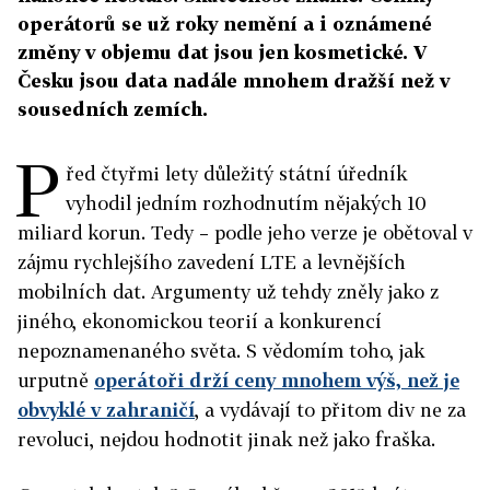
operátorů se už roky nemění a i oznámené
změny v objemu dat jsou jen kosmetické. V
Česku jsou data nadále mnohem dražší než v
sousedních zemích.
P
řed čtyřmi lety důležitý státní úředník
vyhodil jedním rozhodnutím nějakých 10
miliard korun. Tedy – podle jeho verze je obětoval v
zájmu rychlejšího zavedení LTE a levnějších
mobilních dat. Argumenty už tehdy zněly jako z
jiného, ekonomickou teorií a konkurencí
nepoznamenaného světa. S vědomím toho, jak
urputně
operátoři drží ceny mnohem výš, než je
obvyklé v zahraničí
, a vydávají to přitom div ne za
revoluci, nejdou hodnotit jinak než jako fraška.