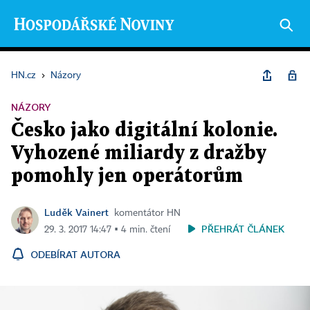
HN.cz
›
Názory
NÁZORY
Česko jako digitální kolonie.
Vyhozené miliardy z dražby
pomohly jen operátorům
Luděk Vainert
komentátor HN
PŘEHRÁT ČLÁNEK
29. 3. 2017 14:47 ▪ 4 min. čtení
ODEBÍRAT AUTORA