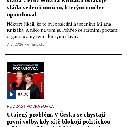
stáda“. Proč Milana Knížáka oslavuje
vláda vedená mužem, kterým umělec
opovrhoval
Někteří říkají, že to byl poslední happening Milana
Knížáka. A něco na tom je. Pohřeb se státními poctami
organizovaný těmi, kterými slavný...
7. 8. 2026 ▪ 4 min. čtení
55:23
PODCAST PODPÁSOVKA
Utajený problém. V Česku se chystají
první volby, kdy sítě blokují politickou