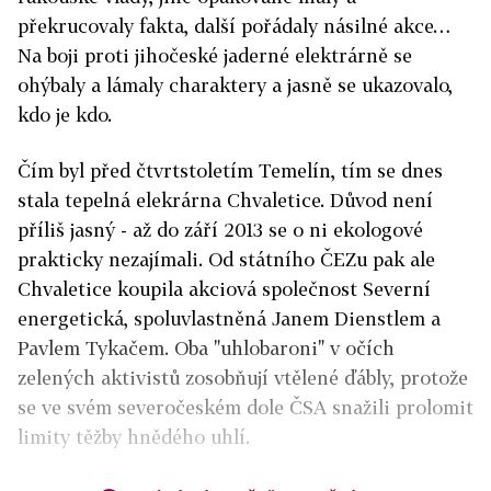
překrucovaly fakta, další pořádaly násilné akce…
Na boji proti jihočeské jaderné elektrárně se
ohýbaly a lámaly charaktery a jasně se ukazovalo,
kdo je kdo.
Čím byl před čtvrtstoletím Temelín, tím se dnes
stala tepelná elekrárna Chvaletice. Důvod není
příliš jasný - až do září 2013 se o ni ekologové
prakticky nezajímali. Od státního ČEZu pak ale
Chvaletice koupila akciová společnost Severní
energetická, spoluvlastněná Janem Dienstlem a
Pavlem Tykačem. Oba "uhlobaroni" v očích
zelených aktivistů zosobňují vtělené ďábly, protože
se ve svém severočeském dole ČSA snažili prolomit
limity těžby hnědého uhlí.