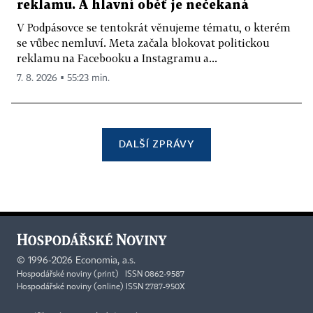
reklamu. A hlavní oběť je nečekaná
V Podpásovce se tentokrát věnujeme tématu, o kterém
se vůbec nemluví. Meta začala blokovat politickou
reklamu na Facebooku a Instagramu a...
7. 8. 2026 ▪ 55:23 min.
DALŠÍ ZPRÁVY
©
1996-2026
Economia, a.s.
Hospodářské noviny (print) ISSN 0862-9587
Hospodářské noviny (online) ISSN 2787-950X