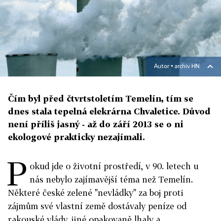
Autor ▪
archiv HN
Čím byl před čtvrtstoletím Temelín, tím se
dnes stala tepelná elekrárna Chvaletice. Důvod
není příliš jasný - až do září 2013 se o ni
ekologové prakticky nezajímali.
P
okud jde o životní prostředí, v 90. letech u
nás nebylo zajímavější téma než Temelín.
Některé české zelené "nevládky" za boj proti
zájmům své vlastní země dostávaly peníze od
rakouské vlády, jiné opakovaně lhaly a