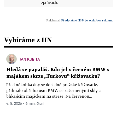
zprávách.
|
Předplatné HN+ je zcela bez reklam.
Vybíráme z HN
JAN KUBITA
Hledá se papaláš. Kdo jel v černém BMW s
majákem skrze „Turkovu“ křižovatku?
Před několika dny se do jedné pražské křižovatky
přihnalo obří luxusní BMW se začerněnými skly a
blikajícím majáčkem na střeše. Na červenou...
4. 8. 2026 ▪ 6 min. čtení