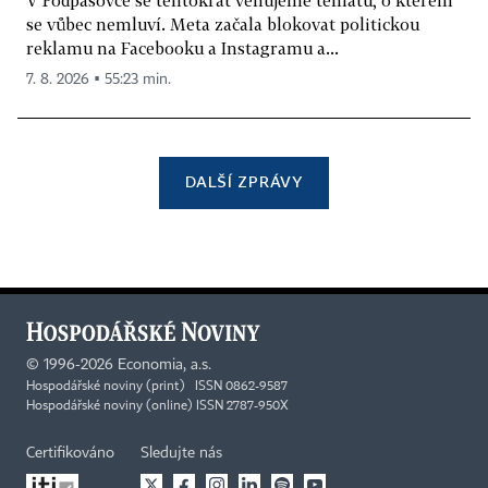
V Podpásovce se tentokrát věnujeme tématu, o kterém
se vůbec nemluví. Meta začala blokovat politickou
reklamu na Facebooku a Instagramu a...
7. 8. 2026 ▪ 55:23 min.
DALŠÍ ZPRÁVY
©
1996-2026
Economia, a.s.
Hospodářské noviny (print) ISSN 0862-9587
Hospodářské noviny (online) ISSN 2787-950X
Certifikováno
Sledujte nás