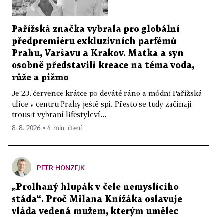
Pařížská značka vybrala pro globální
předpremiéru exkluzivních parfémů
Prahu, Varšavu a Krakov. Matka a syn
osobně představili kreace na téma voda,
růže a pižmo
Je 23. července krátce po deváté ráno a módní Pařížská
ulice v centru Prahy ještě spí. Přesto se tudy začínají
trousit vybraní lifestyloví...
8. 8. 2026 ▪ 4 min. čtení
PETR HONZEJK
„Prolhaný hlupák v čele nemyslícího
stáda“. Proč Milana Knížáka oslavuje
vláda vedená mužem, kterým umělec