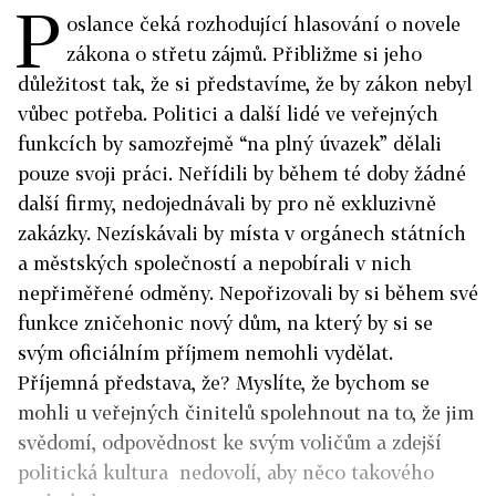
P
oslance čeká rozhodující hlasování o novele
zákona o střetu zájmů. Přibližme si jeho
důležitost tak, že si představíme, že by zákon nebyl
vůbec potřeba. Politici a další lidé ve veřejných
funkcích by samozřejmě “na plný úvazek” dělali
pouze svoji práci. Neřídili by během té doby žádné
další firmy, nedojednávali by pro ně exkluzivně
zakázky. Nezískávali by místa v orgánech státních
a městských společností a nepobírali v nich
nepřiměřené odměny. Nepořizovali by si během své
funkce zničehonic nový dům, na který by si se
svým oficiálním příjmem nemohli vydělat.
Příjemná představa, že? Myslíte, že bychom se
mohli u veřejných činitelů spolehnout na to, že jim
svědomí, odpovědnost ke svým voličům a zdejší
politická kultura nedovolí, aby něco takového