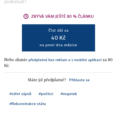
podnikali?
ZBÝVÁ VÁM JEŠTĚ 80 % ČLÁNKU
Číst dál za
40 Kč
na první dva měsíce
Nebo zkuste
za 80
předplatné bez reklam a s mobilní aplikací
Kč.
Máte již předplatné?
Přihlaste se
#střet zájmů
#politici
#majetek
#Rekonstrukce státu