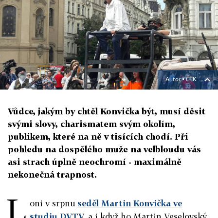
Autor ▪
ČTK
Vůdce, jakým by chtěl Konvička být, musí děsit
svými slovy, charismatem svým okolím,
publikem, které na ně v tisících chodí. Při
pohledu na dospělého muže na velbloudu vás
asi strach úplně neochromí - maximálně
nekonečná trapnost.
L
oni v srpnu
seděl Martin Konvička ve
studiu DVTV,
a i když ho Martin Veselovský