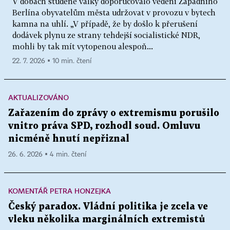
V dobách studené války doporučovalo vedení Západního
Berlína obyvatelům města udržovat v provozu v bytech
kamna na uhlí. „V případě, že by došlo k přerušení
dodávek plynu ze strany tehdejší socialistické NDR,
mohli by tak mít vytopenou alespoň...
22. 7. 2026 ▪ 10 min. čtení
AKTUALIZOVÁNO
Zařazením do zprávy o extremismu porušilo
vnitro práva SPD, rozhodl soud. Omluvu
nicméně hnutí nepřiznal
26. 6. 2026 ▪ 4 min. čtení
KOMENTÁŘ PETRA HONZEJKA
Český paradox. Vládní politika je zcela ve
vleku několika marginálních extremistů