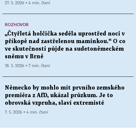
27. 5. 2026 ▪ 4 min. čtení
ROZHOVOR
„Čtyřletá holčička seděla uprostřed noci v
příkopě nad zastřelenou maminkou.“ O co
ve skutečnosti půjde na sudetoněmeckém
sněmu v Brně
18. 5. 2026 ▪ 7 min. čtení
Německo by mohlo mít prvního zemského
premiéra z AfD, ukázal průzkum. Je to
obrovská vzpruha, slaví extremisté
7. 5. 2026 ▪ 4 min. čtení