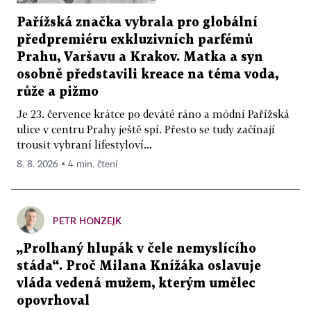
Pařížská značka vybrala pro globální
předpremiéru exkluzivních parfémů
Prahu, Varšavu a Krakov. Matka a syn
osobně představili kreace na téma voda,
růže a pižmo
Je 23. července krátce po deváté ráno a módní Pařížská
ulice v centru Prahy ještě spí. Přesto se tudy začínají
trousit vybraní lifestyloví...
8. 8. 2026 ▪ 4 min. čtení
PETR HONZEJK
„Prolhaný hlupák v čele nemyslícího
stáda“. Proč Milana Knížáka oslavuje
vláda vedená mužem, kterým umělec
opovrhoval