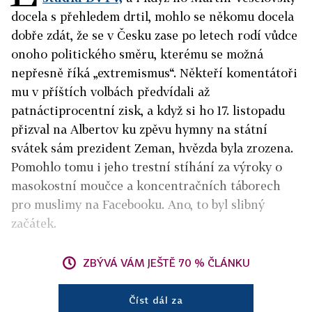
docela s přehledem drtil, mohlo se někomu docela
dobře zdát, že se v Česku zase po letech rodí vůdce
onoho politického směru, kterému se možná
nepřesně říká „extremismus“. Někteří komentátoři
mu v příštích volbách předvídali až
patnáctiprocentní zisk, a když si ho 17. listopadu
přizval na Albertov ku zpěvu hymny na státní
svátek sám prezident Zeman, hvězda byla zrozena.
Pomohlo tomu i jeho trestní stíhání za výroky o
masokostní moučce a koncentračních táborech
pro muslimy na Facebooku. Ano, to byl slibný
začátek.
ZBÝVÁ VÁM JEŠTĚ 70 % ČLÁNKU
Číst dál za