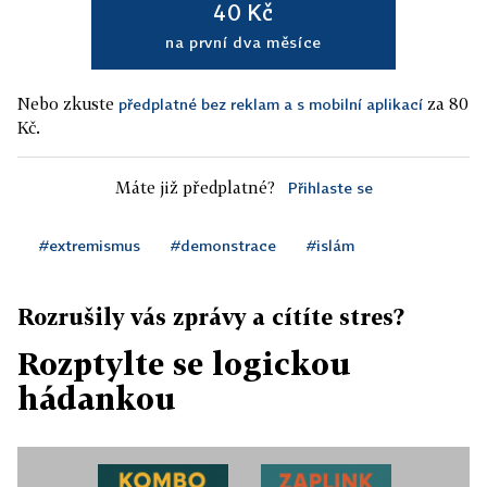
40 Kč
na první dva měsíce
Nebo zkuste
za 80
předplatné bez reklam a s mobilní aplikací
Kč.
Máte již předplatné?
Přihlaste se
#extremismus
#demonstrace
#islám
Rozrušily vás zprávy a cítíte stres?
Rozptylte se logickou
hádankou