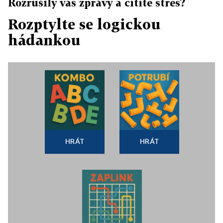
Rozrušily vás zprávy a cítíte stres?
Rozptylte se logickou
hádankou
HRÁT
HRÁT