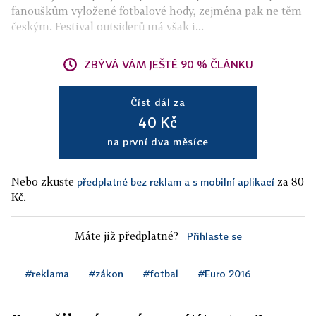
fanouškům vyložené fotbalové hody, zejména pak ne těm
českým. Festival outsiderů má však i...
ZBÝVÁ VÁM JEŠTĚ 90 % ČLÁNKU
Číst dál za
40 Kč
na první dva měsíce
Nebo zkuste
za 80
předplatné bez reklam a s mobilní aplikací
Kč.
Máte již předplatné?
Přihlaste se
#reklama
#zákon
#fotbal
#Euro 2016