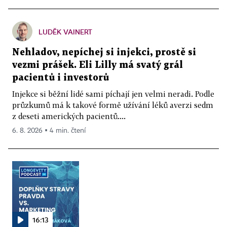
LUDĚK VAINERT
Nehladov, nepíchej si injekci, prostě si
vezmi prášek. Eli Lilly má svatý grál
pacientů i investorů
Injekce si běžní lidé sami píchají jen velmi neradi. Podle
průzkumů má k takové formě užívání léků averzi sedm
z deseti amerických pacientů....
6. 8. 2026 ▪ 4 min. čtení
16:13