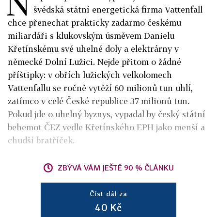
N
švédská státní energetická firma Vattenfall
chce přenechat prakticky zadarmo českému
miliardáři s klukovským úsměvem Danielu
Křetínskému své uhelné doly a elektrárny v
německé Dolní Lužici. Nejde přitom o žádné
příštipky: v obřích lužických velkolomech
Vattenfallu se ročně vytěží 60 milionů tun uhlí,
zatímco v celé České republice 37 milionů tun.
Pokud jde o uhelný byznys, vypadal by český státní
behemot ČEZ vedle Křetínského EPH jako menší a
chudší bratříček.
ZBÝVÁ VÁM JEŠTĚ 90 % ČLÁNKU
Číst dál za
40 Kč