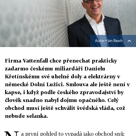
Autor ▪
Jan Rasch
Firma Vattenfall chce přenechat prakticky
zadarmo českému miliardáři Danielu
Křetínskému své uhelné doly a elektrárny v
německé Dolní Lužici. Smlouva ale ještě není v
kapse, i když podle českého zpravodajství by
člověk snadno nabyl dojmu opačného. Celý
obchod musí ještě schválit švédská vláda, což
nebude selanka.
a první pohled to vypadá jako obchod snů: