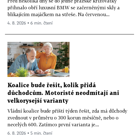
Před několika dny se do jedné pražské křižovatky
přihnalo obří luxusní BMW se začerněnými skly a
blikajícím majáčkem na střeše. Na červenou...
4. 8. 2026 ▪ 6 min. čtení
Koalice bude řešit, kolik přidá
důchodcům. Motoristé neodmítají ani
velkorysejší varianty
Vládní koalice bude příští týden řešit, zda má důchody
zvednout v průměru o 300 korun měsíčně, nebo o
necelých 600. Zatímco první varianta je...
6. 8. 2026 ▪ 5 min. čtení