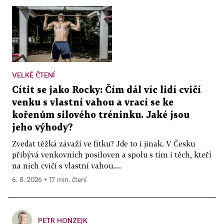
VELKÉ ČTENÍ
Cítit se jako Rocky: Čím dál víc lidí cvičí
venku s vlastní vahou a vrací se ke
kořenům silového tréninku. Jaké jsou
jeho výhody?
Zvedat těžká závaží ve fitku? Jde to i jinak. V Česku
přibývá venkovních posiloven a spolu s tím i těch, kteří
na nich cvičí s vlastní vahou....
6. 8. 2026 ▪ 17 min. čtení
PETR HONZEJK