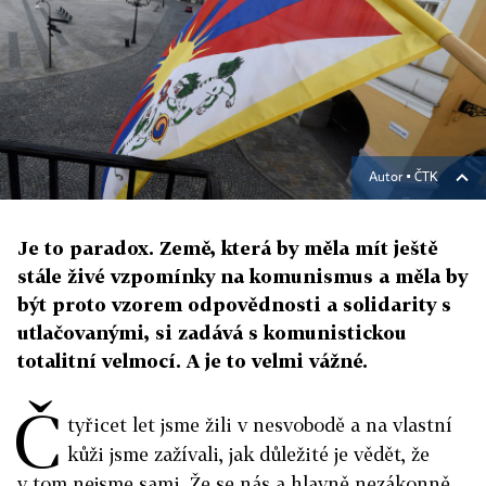
Autor ▪
ČTK
Je to paradox. Země, která by měla mít ještě
stále živé vzpomínky na komunismus a měla by
být proto vzorem odpovědnosti a solidarity s
utlačovanými, si zadává s komunistickou
totalitní velmocí. A je to velmi vážné.
Č
tyřicet let jsme žili v nesvobodě a na vlastní
kůži jsme zažívali, jak důležité je vědět, že
v tom nejsme sami. Že se nás a hlavně nezákonně