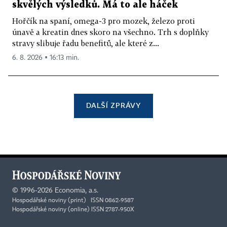
skvělých výsledků. Má to ale háček
Hořčík na spaní, omega-3 pro mozek, železo proti
únavě a kreatin dnes skoro na všechno. Trh s doplňky
stravy slibuje řadu benefitů, ale které z...
6. 8. 2026 ▪ 16:13 min.
DALŠÍ ZPRÁVY
©
1996-2026
Economia, a.s.
Hospodářské noviny (print) ISSN 0862-9587
Hospodářské noviny (online) ISSN 2787-950X