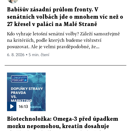
Babišův zásadní průlom fronty. V
senátních volbách jde o mnohem víc než o
27 křesel v paláci na Malé Straně
Kdo vyhraje letošní senátní volby? Záleží samozřejmě
na kritériích, podle kterých budeme vítězství
posuzovat. Ale je velmi pravděpodobné, že...
6. 8. 2026 ▪ 5 min. čtení
16:13
Biotechnoložka: Omega-3 před úpadkem
mozku nepomohou, kreatin dosahuje