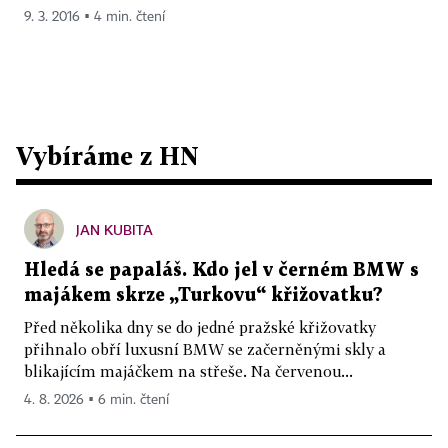
9. 3. 2016 ▪ 4 min. čtení
Vybíráme z HN
JAN KUBITA
Hledá se papaláš. Kdo jel v černém BMW s
majákem skrze „Turkovu“ křižovatku?
Před několika dny se do jedné pražské křižovatky
přihnalo obří luxusní BMW se začerněnými skly a
blikajícím majáčkem na střeše. Na červenou...
4. 8. 2026 ▪ 6 min. čtení