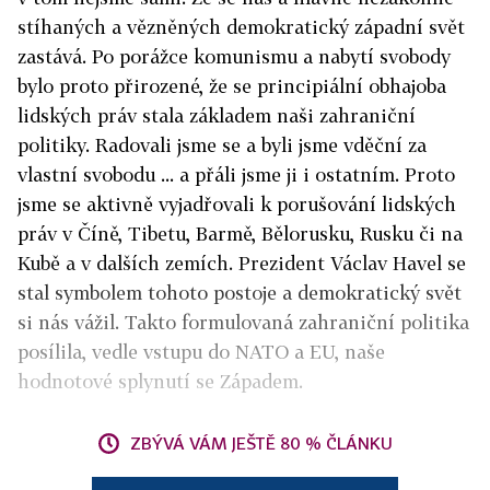
stíhaných a vězněných demokratický západní svět
zastává. Po porážce komunismu a nabytí svobody
bylo proto přirozené, že se principiální obhajoba
lidských práv stala základem naši zahraniční
politiky. Radovali jsme se a byli jsme vděční za
vlastní svobodu ... a přáli jsme ji i ostatním. Proto
jsme se aktivně vyjadřovali k porušování lidských
práv v Číně, Tibetu, Barmě, Bělorusku, Rusku či na
Kubě a v dalších zemích. Prezident Václav Havel se
stal symbolem tohoto postoje a demokratický svět
si nás vážil. Takto formulovaná zahraniční politika
posílila, vedle vstupu do NATO a EU, naše
hodnotové splynutí se Západem.
ZBÝVÁ VÁM JEŠTĚ 80 % ČLÁNKU