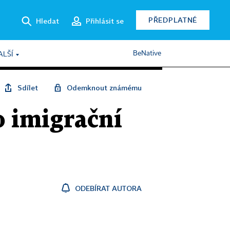
PŘEDPLATNÉ
Hledat
Přihlásit se
BeNative
ALŠÍ
Sdílet
Odemknout známému
o imigrační
ODEBÍRAT AUTORA