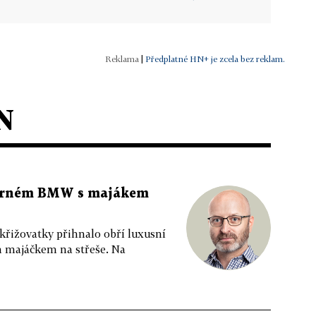
|
Předplatné HN+ je zcela bez reklam.
N
 černém BMW s majákem
 křižovatky přihnalo obří luxusní
m majáčkem na střeše. Na