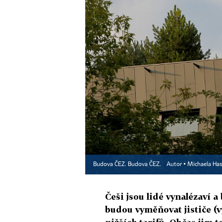
Budova ČEZ. Budova ČEZ.
Autor ▪
Michaela Has
Češi jsou lidé vynalézaví 
budou vyměňovat jističe (vy