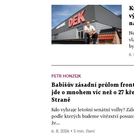
K
v
n
Ne
vl
by
6.
PETR HONZEJK
Babišův zásadní průlom front
jde o mnohem víc než o 27 kře
Straně
Kdo vyhraje letošní senátní volby? Zál
podle kterých budeme vítězství posuzo
že...
6. 8. 2026 ▪ 5 min. čtení