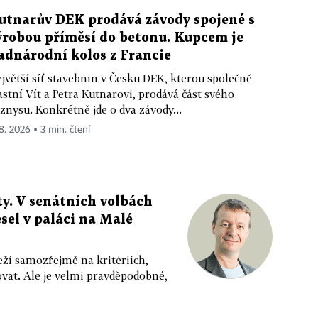
utnarův DEK prodává závody spojené s
ýrobou příměsí do betonu. Kupcem je
adnárodní kolos z Francie
jvětší síť stavebnin v Česku DEK, kterou společně
astní Vít a Petra Kutnarovi, prodává část svého
znysu. Konkrétně jde o dva závody...
 8. 2026 ▪ 3 min. čtení
y. V senátních volbách
sel v paláci na Malé
eží samozřejmě na kritériích,
vat. Ale je velmi pravděpodobné,