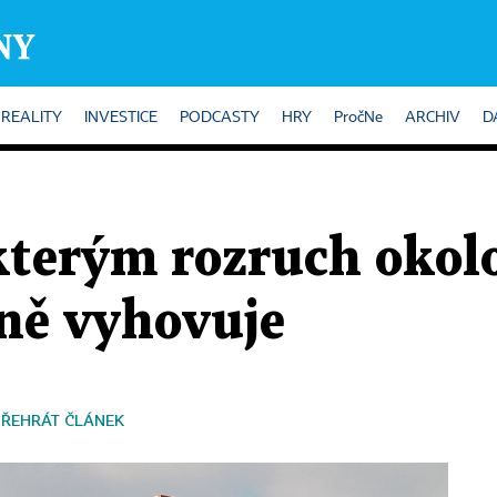
REALITY
INVESTICE
PODCASTY
HRY
PročNe
ARCHIV
D
kterým rozruch okol
ně vyhovuje
PŘEHRÁT ČLÁNEK