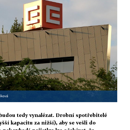
íková
a budou tedy vynalézat. Drobní spotřebitelé
šší kapacitu za nižší), aby se vešli do