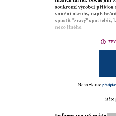
nižších tarifů. Občas jim t
soukromí výrobci přijdou 
vnitřní okruhy, např. brán
spustit "žravý" spotřebič, 
něco jiného.
ZBÝ
Nebo zkuste
předpla
Máte j
Informace už máte