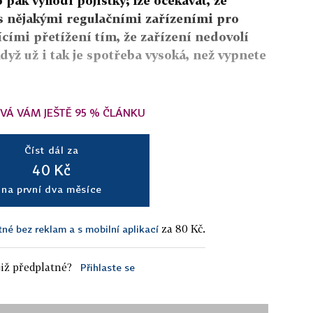
o pak vyhodí pojistky; lze očekávat, že
s nějakými regulačními zařízeními pro
ícími přetížení tím, že zařízení nedovolí
když už i tak je spotřeba vysoká, než vypnete
VÁ VÁM JEŠTĚ 95 % ČLÁNKU
Číst dál za
40 Kč
na první dva měsíce
za 80 Kč.
tné bez reklam a s mobilní aplikací
iž předplatné?
Přihlaste se