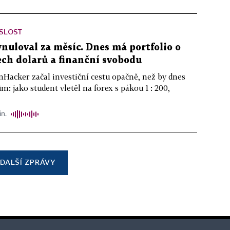
ISLOST
ynuloval za měsíc. Dnes má portfolio o
ch dolarů a finanční svobodu
nHacker začal investiční cestu opačně, než by dnes
m: jako student vletěl na forex s pákou 1 : 200,
in.
DALŠÍ ZPRÁVY