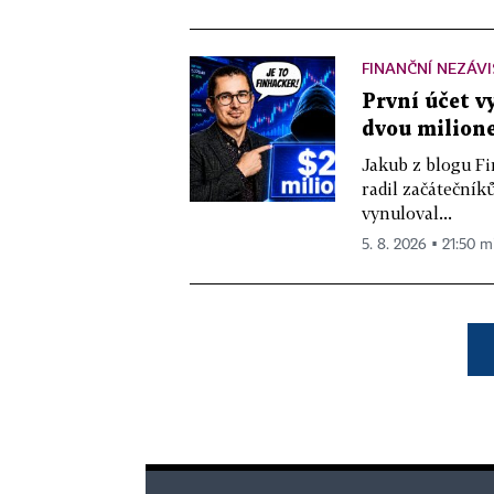
FINANČNÍ NEZÁV
První účet v
dvou milione
Jakub z blogu Fi
radil začátečníků
vynuloval...
5. 8. 2026 ▪ 21:50 m