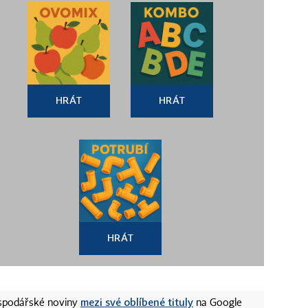
HRÁT
HRÁT
HRÁT
mezi své oblíbené tituly
ospodářské noviny
na Google